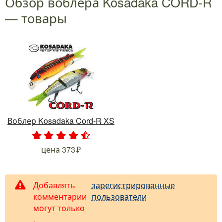
Обзор воблера Kosadaka CORD-R
— товары
Воблер Kosadaka Cord-R XS
.
.
.
.
.
цена
373
Добавлять
зарегистрированные
комментарии
пользователи
могут только
.