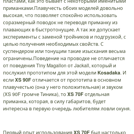
пластами, как это бывает с некоторыми именитыми
приманками.Плавучесть обоих моделей довольно
высокая, что позволяет спокойно использовать
соразмерный поводок не переводя приманку из
плавающих в быстротонущие. А так же допускает
эксперименты с заменой тройников и подгрузкой, с
целью получения необходимых свойств. С
суспендером или тонущим такие изыскания весьма
ограничены.Поведение на проводке не отличается
от поведения Tiny Magallon от Jackall, который и
послужил прототипом для этой модели
Kosadaka
. И
если
XS 90F
отличается от прототипа в основном
плавучестью (она у него положительная) и звуком
(XS 90F громче Тиника), то
XS 70F
отдельная
приманка, которая, в силу габаритов, будет
интересна в первую очередь любителям ловли окуня.
Первый опыт использования
XS 70F
был настолько