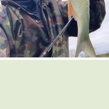
С уважением,
Алексей Шишкин
1666
6
просмотров
в начало
Вопрос модератору