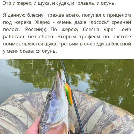
Это и жерех, и щука, и судак, и голавль, и окунь.
Я данную блесну, прежде всего, покупал с прицелом
под жереха. Жерех - очень даже "лосось" средней
полосы России))) По жереху блесна Viper Levin
работает без сбоев. Вторым трофеем по частоте
поимок является щука. Третьим в очереди за блесной
у меня оказался окунь.