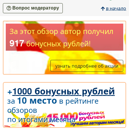
в начало
Вопрос модератору
За этот обзор автор получил
917
бонусных рублей!
узнать подробнее об акции
+
1000 бонусных рублей
10 место
за
в рейтинге
обзоров
по итогами месяца