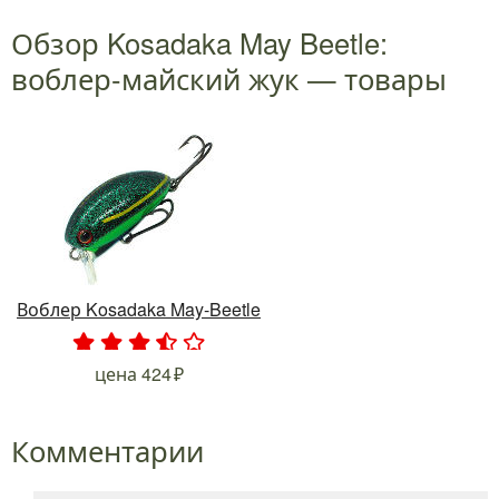
Обзор Kosadaka May Beetle:
воблер-майский жук — товары
Воблер Kosadaka May-Beetle
.
.
.
.
.
цена
424
Комментарии