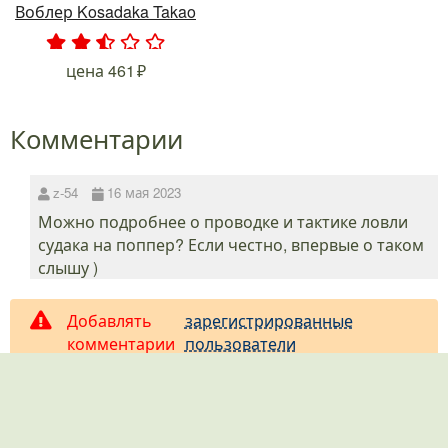
Воблер Kosadaka Takao
.
.
.
.
.
цена
461
Комментарии
z-54
16 мая 2023
Можно подробнее о проводке и тактике ловли
судака на поппер? Если честно, впервые о таком
слышу )
Добавлять
зарегистрированные
комментарии
пользователи
могут только
.
К списку обзоры снастей