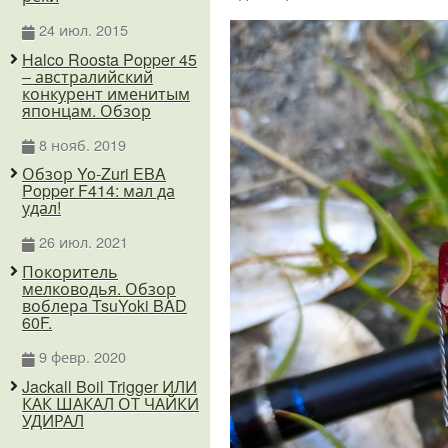
24 июл. 2015
Halco Roosta Popper 45
– австралийский
конкурент именитым
японцам. Обзор
8 нояб. 2019
Обзор Yo-Zuri EBA
Popper F414: мал да
удал!
26 июл. 2021
Покоритель
мелководья. Обзор
воблера TsuYoki BAD
60F.
9 февр. 2020
Jackall Boil Trigger ИЛИ
КАК ШАКАЛ ОТ ЧАЙКИ
УДИРАЛ