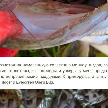
 Несмотря на немаленькую коллекцию минноу, шэдов, с
акие топвотеры, как попперы и уокеры, у меня пред
но понравившимися моделями. К примеру, если взять п
 Trigger и Evergreen One’s Bug.