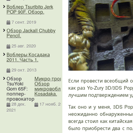
Воблер Tsuribito Jerk
POP 90F. Обзор.
7 сент. 2019
Обзор Jackall Chubby
Pencil.
25 авг. 2020
Воблеры Косадака
2011. Часть 1.
29 окт. 2013
Обзор
Микро-троица.
Голавль:
Jackall Boil
О
Если провести всеобщий о
TsuYoki
Обзор
отцы и
Trigger: Обзор,
и
как раз Yo-Zury 3D/3DS Po
Gorn 65F:
микровоблеров
дети!
характеристики
T
поппер-
Kosadaka.
и особенности
и
лучшим подтверждением уд
провокатор
использования
О
13
T
28 дек.
17 нояб. 2023
июл.
Так оно и у меня, 3DS Po
29 янв. 2024
2021
2021
неожиданно обнаруженный
всегда стоил как китайска
было приобрести два с по