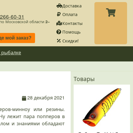
Доставка
Оплата
)266-60-31
 по Московской области
2–
Контакты
Помощь
де мой заказ?
Скидки!
 рыбалке
Товары
28 декабря 2021
ров-минноу или резины.
 Ну лежит пара попперов в
налом и знаниями обладают