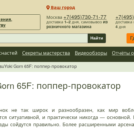
Ваш город
+7(495)730-71-77
+7(495
Москва
ения,
доставка
1–2
дня, самовывоз
из
доставка
тву
розничного магазина
4
дня
Г
Найти
снастей
Секреты мастерства
Видеообзоры
Отчёты о
suYoki Gorn 65F: поппер-провокатор
Gorn 65F: поппер-провокатор
нок не так широк и разнообразен, как мир вобле
тся ситуативной, и практически никогда — основной.
везды сойдутся правильно. Более расширенными арсе