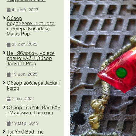
4 нояб. 2023
Обзор
подповерхностного
воблера Kosadaka
Malas Pop
28 окт. 2025
Не «Яблоко», но все
равно «Ай»! Обзор
Jackall I-Prop
19 дек. 2025
Обзор воблера Jackall
I-prop
7 окт. 2021
Обзор TsuYoki Bad 60F
- Мальчиш-Плохиш
19 мар. 2019
TsuYoki Bad - не