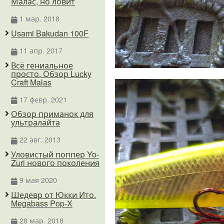
Малас, но ловит
1 мар. 2018
Usami Bakudan 100F
11 апр. 2017
Всё гениальное
просто. Обзор Lucky
Craft Malas
17 февр. 2021
Обзор приманок для
ультралайта
22 авг. 2013
Уловистый поппер Yo-
Zuri нового поколения
9 мая 2020
Шедевр от Юкки Ито.
Megabass Pop-X
28 мар. 2018