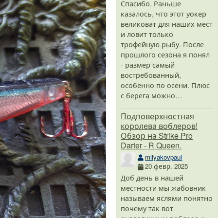
Спасибо. Раньше
казалось, что этот уокер
великоват для наших мест
и ловит только
трофейную рыбу. После
прошлого сезона я понял
- размер самый
востребованный,
особенно по осени. Плюс
с берега можно…
Подповерхностная
королева воблеров!
Обзор на Strike Pro
Darter - R Queen.
milyakovpaul
20 февр. 2025
Доб день в нашей
местности мы жабовник
называем яслями понятно
почему так вот