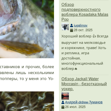
Обзор
подповерхностного
воблера Kosadaka Malas
Pop
iugalimov
28 окт. 2025
Хороший воблер 👍 Всегда
выручает на мелководье
и коряжнике, траве! Хоть
и реплика, игра
достойная,
многофункциональный
оставников и прочих, более
воблер🔥
ставлены лишь несколькими
опперы, то у меня это Yo-
Обзор Jackall Water
Moccasin - безотказный
уокер.
Андрей-drdrew-Туманов
26 июл. 2025