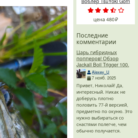
Воблер TsuYoki Gorn
.
.
.
.
.
цена
480
Последние
комментарии
Царь гибридных
попперов! Обзор
Jackall Boil Trigger 100.
Alexey_U
7 нояб. 2025
Привет, Николай! Да,
интересный. Никак не
доберусь плотно
половить 77-й версией,
предметно по окуню. Это
нужно выбираться со
снастями полегче, чем
обычно получается.