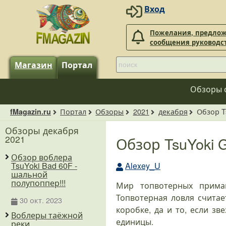
Вход
Пожелания, предлож
сообщения руководс
Магазин
Портал
Обзоры 
Портал
Обзоры
2021
декабря
Обзор T
fMagazin.ru
Обзоры декабря
2021
Обзор TsuYoki 
Обзор воблера
Alexey_U
TsuYoki Bad 60F -
шальной
полупоппер!!!
Мир топвотерных прима
Топвотерная ловля считае
30 окт. 2023
коробке, да и то, если з
Воблеры таёжной
единицы.
реки