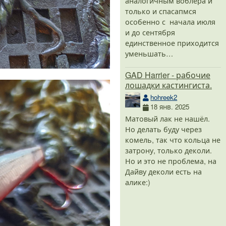
аналогичным воблера и
только и спасапмся
особенно с начала июля
и до сентября
единственное приходится
уменьшать…
GAD Harrier - рабочие
лошадки кастингиста.
hohreek2
18 янв. 2025
Матовый лак не нашёл.
Но делать буду через
комель, так что кольца не
затрону, только деколи.
Но и это не проблема, на
Дайву деколи есть на
алике:)