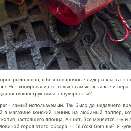
куневый
Обзор
Обзор
Обзор по
Lucky
Мой но
прос рыболовов, в безоговорочные лидеры класса по
стребитель
поппера
Jackall Water
воблерам
Craft
поверх
pper. Не скопировали его только самые ленивые и нер
suYoki по
Kosadaka
Moccasin -
Kosadaka
Malas.
фаворит
мени Zoki.
SKS
безотказный
И
Fishycat
ачности конструкции и популярности?
бзор
Popper
уокер.
рыба
85F. Об
15 авг.
suYoki Zoki
50
и
2013
pper - самый используемый. Так было до недавнего в
мясо.
26 июл.
13 июл
 в магазине конский ценник на любимый поппер, кото
8 дек. 2025
17 апр.
2025
5
2017
я копия настоящего японца. Ан нет. Все меняется. Ну и 
апр.
ловиной героя этого обзора — TsuYoki Gorn 65F. Я куп
2018