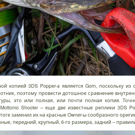
ной копией 3DS Popper-а является Gorn, поскольку из 
отник, поэтому провести дотошное сравнение внутренно
туры, это или полная, или почти полная копия. Точн
 Mottomo Shooter – еще две известные реплики 3DS Po
тоге заменил их на красные Owner-ы сообразного оригин
ные, передний, крупный, 6-го размера, задний – правиль