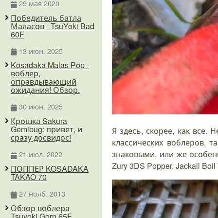
29 мая 2020
Победитель батла
Маласов - TsuYoki Bad
60F
13 июн. 2025
Kosadaka Malas Pop -
воблер,
оправдывающий
ожидания! Обзор.
30 июн. 2025
Крошка Sakura
Gemibug: привет, и
Я здесь, скорее, как все.
сразу досвидос!
классических воблеров, т
знаковыми, или же особен
21 июл. 2022
Zury 3DS Popper, Jackall Boil
ПОППЕР KOSADAKA
TAKAO 70
27 нояб. 2013
Обзор воблера
Tsuyoki Gorn 65F.