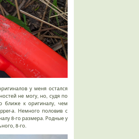
оригиналов у меня остался
стей не могу, но, судя по
о ближе к оригиналу, чем
pper-а. Немного половив с
алу 8-го размера. Родные у
ного, 8-го.