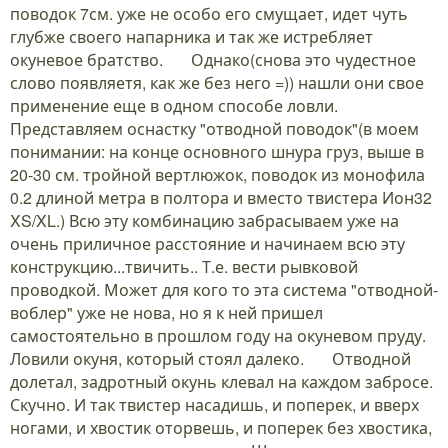
поводок 7см. уже не особо его смущает, идет чуть
глубже своего напарника и так же истребляет
окуневое братство.
Однако(снова это чудестное
слово появляетя, как же без него =)) нашли они свое
применение еще в одном способе ловли.
Представляем оснастку "отводной поводок"(в моем
понимании: на конце основного шнура груз, выше в
20-30 см. тройной вертлюжок, поводок из монофила
0.2 длиной метра в полтора и вместо твистера Ион32
XS/XL.) Всю эту комбинацию забрасываем уже на
очень приличное расстояние и начинаем всю эту
конструкцию...твичить.. Т.е. вести рывковой
проводкой. Может для кого то эта система "отводной-
воблер" уже не нова, но я к ней пришел
самостоятельно в прошлом году на окуневом пруду.
Ловили окуня, который стоял далеко.
Отводной
долетал, задротный окунь клевал на каждом забросе.
Скучно. И так твистер насадишь, и поперек, и вверх
ногами, и хвостик оторвешь, и поперек без хвостика,