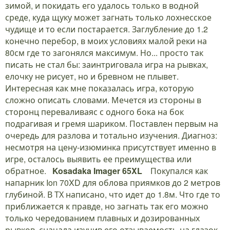
зимой, и покидать его удалось только в водной
среде, куда щуку может загнать только лохнесское
чудище и то если постарается. Заглубление до 1.2
конечно перебор, в моих условиях малой реки на
80см где то загонялся максимум. Но... просто так
писать не стал бы: заинтриговала игра на рывках,
елочку не рисует, но и бревном не плывет.
Интересная как мне показалась игра, которую
сложно описать словами. Мечется из стороны в
сторонц переваливаяс с одного бока на бок
подрагивая и гремя шариком. Поставлен первым на
очередь для разлова и тотально изучения. Диагноз:
несмотря на цену-изюминка присутствует именно в
игре, осталось выявить ее преимущества или
обратное.
Kosadaka Imager 65XL
Покупался как
напарник Ion 70XD для облова приямков до 2 метров
глубиной. В ТХ написано, что идет до 1.8м. Что где то
приближается к правде, но загнать так его можно
только чередованием плавных и дозированных
рывков, сначала изучив его отзываемость на глазок.