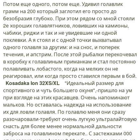
Потом еще одного, потом еще. Удивил голавлик
грамм на 200 который заглотил его просто до
безобразия глубоко. При этом рядом со мной стояли
2е хороших голавлятников, ловивших на камионы,
чабики, риджи и так и не увидевшие ни одной
поклевки. А я стоял и с одной точки выхватывал
одного голавля за другим: и на снос, и поперек
течения, и апстрим. После этой рыбалки перекочевал
в коробку к голавлиным приманкам и стал постоянно
полавливать лобастого, когда на мелких он не
реагировал, или когда просто ставился первым в бой.
Kosadaka Ion 32XS/XL
"Идеальный размер для
спортивного и чуть большего окуня",-пришло на ум
при взгляде на этих красавцев. Очень напоминают
мальков. Но оставалась надежда на использование
их для ловли голавля. По голавлю меня они сразу
разочаровали-требуют очень лугкую ультралайтовую
снасть для более менее нормальной дальности
заброса на голавлином перекате.. С застежками 000