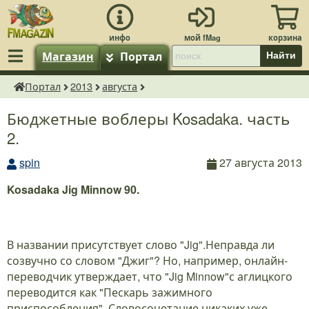
Магазин
Портал
Найти
Портал
2013
августа
fMagazin.ru
Бюджетные воблеры Kosadaka. часть
2.
spin
27 августа 2013
Kosadaka Jig Minnow 90.
В названии присутствует слово "Jig".Неправда ли
созвучно со словом "Джиг"? Но, например, онлайн-
переводчик утверждает, что "Jig Minnow"с аглицкого
переводится как "Пескарь зажимного
приспособления". Словосочетание никаких уже