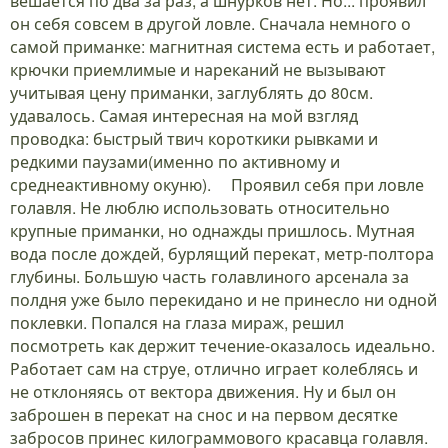
вешается по два за раз, а шнурков нет. Но... проявил
он себя совсем в другой ловле. Сначала немного о
самой приманке: магнитная система есть и работает,
крючки приемлимые и нареканий не вызывают
учитывая цену приманки, заглублять до 80см.
удавалось. Самая интересная на мой взгляд
проводка: быстрый твич короткики рывками и
редкими паузами(именно по активному и
среднеактивному окуню).
Проявил себя при ловле
голавля. Не люблю использовать относительно
крупные приманки, но однажды пришлось. Мутная
вода после дождей, бурлящий перекат, метр-полтора
глубины. Большую часть голавлиного арсенала за
полдня уже было перекидано и не принесло ни одной
поклевки. Попался на глаза мираж, решил
посмотреть как держит течение-оказалось идеально.
Работает сам на струе, отлично играет колеблясь и
не отклоняясь от вектора движения. Ну и был он
заброшен в перекат на снос и на первом десятке
забросов принес килограммового красавца голавля.