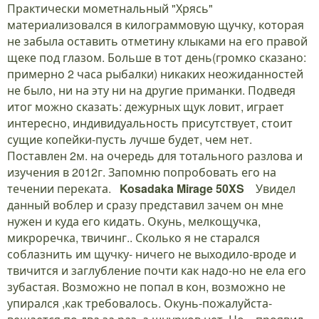
Практически мометнальный "Хрясь"
материализовался в килограммовую щучку, которая
не забыла оставить отметину клыками на его правой
щеке под глазом. Больше в тот день(громко сказано:
примерно 2 часа рыбалки) никаких неожиданностей
не было, ни на эту ни на другие приманки. Подведя
итог можно сказать: дежурных щук ловит, играет
интересно, индивидуальность присутствует, стоит
сущие копейки-пусть лучше будет, чем нет.
Поставлен 2м. на очередь для тотального разлова и
изучения в 2012г. Запомню попробовать его на
течении переката.
Kosadaka Mirage 50XS
Увидел
данный воблер и сразу представил зачем он мне
нужен и куда его кидать. Окунь, мелкощучка,
микроречка, твичинг.. Сколько я не старался
соблазнить им щучку- ничего не выходило-вроде и
твичится и заглубление почти как надо-но не ела его
зубастая. Возможно не попал в кон, возможно не
упирался ,как требовалось. Окунь-пожалуйста-