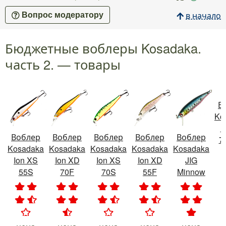
в начало
Вопрос модератору
Бюджетные воблеры Kosadaka.
часть 2. — товары
В
Ko
M
Воблер
Воблер
Воблер
Воблер
Воблер
7
Kosadaka
Kosadaka
Kosadaka
Kosadaka
Kosadaka
Ion XS
Ion XD
Ion XS
Ion XD
JIG
55S
70F
70S
55F
Minnow
.
.
.
.
.
.
.
.
.
.
.
.
.
.
.
.
.
.
.
.
.
.
.
.
.