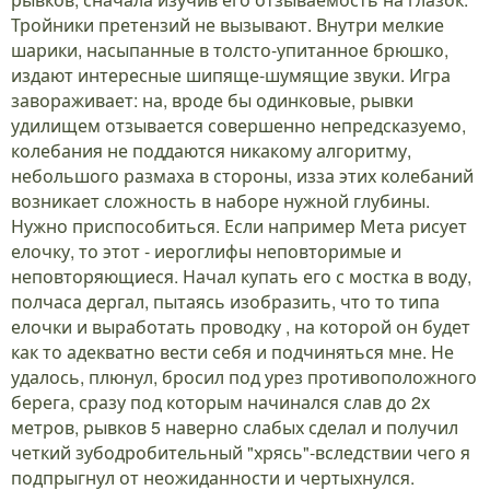
Тройники претензий не вызывают. Внутри мелкие
шарики, насыпанные в толсто-упитанное брюшко,
издают интересные шипяще-шумящие звуки. Игра
завораживает: на, вроде бы одинковые, рывки
удилищем отзывается совершенно непредсказуемо,
колебания не поддаются никакому алгоритму,
небольшого размаха в стороны, изза этих колебаний
возникает сложность в наборе нужной глубины.
Нужно приспособиться. Если например Мета рисует
елочку, то этот - иероглифы неповторимые и
неповторяющиеся. Начал купать его с мостка в воду,
полчаса дергал, пытаясь изобразить, что то типа
елочки и выработать проводку , на которой он будет
как то адекватно вести себя и подчиняться мне. Не
удалось, плюнул, бросил под урез противоположного
берега, сразу под которым начинался слав до 2х
метров, рывков 5 наверно слабых сделал и получил
четкий зубодробительный "хрясь"-вследствии чего я
подпрыгнул от неожиданности и чертыхнулся.