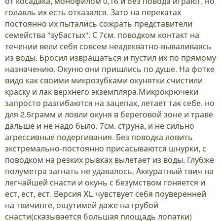
от косадака, монофилом 0,16 и без повода играют, но
голавль их есть отказался. Зато на перекатах
постоянно их пытались сожрать представители
семейства "зубастых". С 7см. поводком контакт на
течении вели себя совсем неадекватно-вываливаясь
из воды. Бросил извращаться и пустил их по прямому
назначению. Окуню они пришлись по душе. На фотке
видо как своими микрозубками окунятки счистили
краску и лак верхнего экземпляра.Микрокрючеки
запросто разгибаются на зацепах, летает так себе, но
для 2,5грамм и ловли окуня в береговой зоне и траве
дальше и не надо было. 7см. струна, и не сильно
агрессивные подергивания. Без поводка ловить
экстремально-постоянно присасываются шнурки, с
поводком на резких рывках вылетает из воды. Глубже
полуметра загнать не удавалось. Аккуратный твич на
легчайшей снасти и окунь с безумством гоняется и
ест, ест, ест. Версия XL чувствует себя поуверенней
на твичинге, ощутимей даже на грубой
снасти(сказывается большая площадь лопатки)