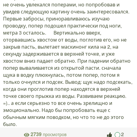
не очень увлекался поперами, но попробовав и
увидев следующую картину очень заинтересовался.
Первые забросы, приноравливаюсь изучаю
проводку, попер подошел практически под ноги,
метра 3 осталось.
Вертикально вверх,
оторвавшись хвостом от воды, поглотив его, но не
закрыв пасть, вылетает маскинонг кила на 2, на
секунду задерживается в верхней точке, и уже
хвостом вниз падает обратно. При падении обратно
попер вываливается из открытой пасти. сначала
щука в водку плюхнулась, потом попер, потом я
только очнулся и подсек. Вывод: щук надо подсекать,
когда они проглотив попер находятся в верхней
точке своего прыжка из воды. Развиваем реакцию.
=).. а если серьезно то все очень зрелищно и
эмоционально. Надо бы попробовать еще с
обычным мягким поводком, но что то не до этого
было.
2739
2
просмотров