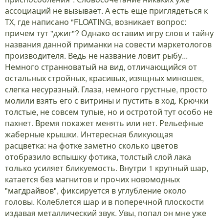
ассоциаций не вызывает. А есть еще приглядеться к
ТХ, где написано "FLOATING, возникает вопрос:
причем тут "джиг"? Однако оставим игру слов и тайну
названия данной приманки на совести маркетологов
производителя. Ведь не название ловит рыбу...
Немного странноватый на вид, отличающийся от
остальных стройных, красивых, изящных миношек,
слегка несуразный. Глаза, немного грустные, просто
молили взять его с витрины и пустить в ход. Крючки
толстые, не совсем тупые, но и остротой тут особо не
пахнет. Время покажет менять или нет. Рельефные
жаберные крышки. Интересная бликующая
расцветка: на фотке заметно сколько цветов
отобразило вспышку фотика, толстый слой лака
только усиляет бликуемость. Внутри 1 крупный шар,
катается без магнитов и прочих новомодных
"магдрайвов", фиксируется в углубление около
головы. Колеблется шар и в поперечной плоскости
издавая металлический звук. Увы, попал он мне уже