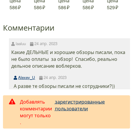
цена
цена
цена
цена
цена
586
586
586
586
529
Комментарии
laaluu
24 апр. 2023
Какие ДЕЛЬНЫЕ и хорошие обзоры писали, пока
не было оплаты за обзор! Спасибо, реально
дельное описание воблерков.
Alexey_U
24 апр. 2023
А разве те обзоры писали не сотрудники?))
Добавлять
зарегистрированные
комментарии
пользователи
могут только
.