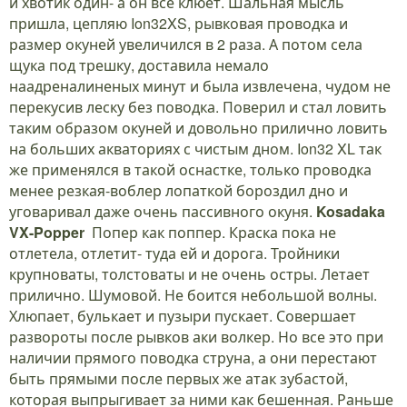
и хвотик один- а он все клюет. Шальная мысль
пришла, цепляю Ion32XS, рывковая проводка и
размер окуней увеличился в 2 раза. А потом села
щука под трешку, доставила немало
наадреналиненых минут и была извлечена, чудом не
перекусив леску без поводка. Поверил и стал ловить
таким образом окуней и довольно прилично ловить
на больших акваториях с чистым дном. Ion32 XL так
же применялся в такой оснастке, только проводка
менее резкая-воблер лопаткой бороздил дно и
уговаривал даже очень пассивного окуня.
Kosadaka
VX-Popper
Попер как поппер. Краска пока не
отлетела, отлетит- туда ей и дорога. Тройники
крупноваты, толстоваты и не очень остры. Летает
прилично. Шумовой. Не боится небольшой волны.
Хлюпает, булькает и пузыри пускает. Совершает
развороты после рывков аки волкер. Но все это при
наличии прямого поводка струна, а они перестают
быть прямыми после первых же атак зубастой,
которая выпрыгивает за ними как бешенная. Раньше