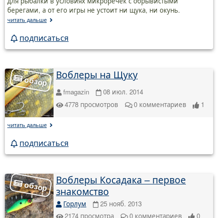
для рыбалки в условиях микроречек с обрывистыми
берегами, а от его игры не устоит ни щука, ни окунь.
читать дальше
подписаться
Воблеры на Щуку
fmagazin
08 июл. 2014
4778
просмотров
0
комментариев
1
читать дальше
подписаться
Воблеры Косадака – первое
знакомство
Горлум
25 нояб. 2013
2174
просмотра
0
комментариев
0