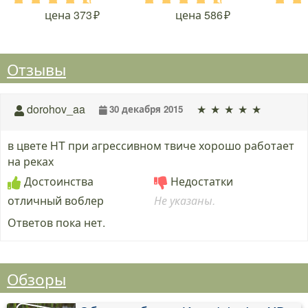
.
.
.
.
.
.
.
.
.
.
.
.
цена
373
цена
586
Отзывы
★
★
★
★
★
dorohov_aa
30 декабря 2015
в цвете HT при агрессивном твиче хорошо работает
на реках
Достоинства
Недостатки
отличный воблер
Не указаны.
Ответов пока нет.
Обзоры