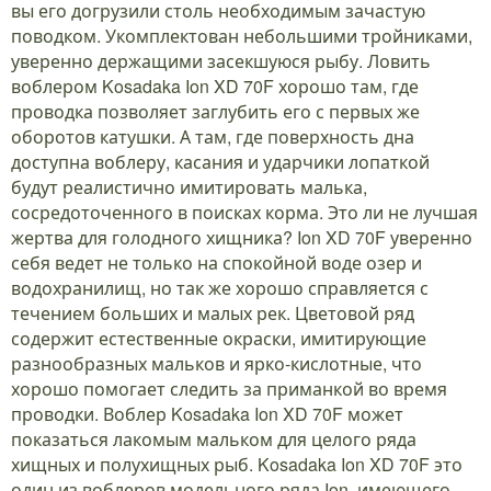
вы его догрузили столь необходимым зачастую
поводком. Укомплектован небольшими тройниками,
уверенно держащими засекшуюся рыбу. Ловить
воблером Kosadaka Ion XD 70F хорошо там, где
проводка позволяет заглубить его с первых же
оборотов катушки. А там, где поверхность дна
доступна воблеру, касания и ударчики лопаткой
будут реалистично имитировать малька,
сосредоточенного в поисках корма. Это ли не лучшая
жертва для голодного хищника? Ion XD 70F уверенно
себя ведет не только на спокойной воде озер и
водохранилищ, но так же хорошо справляется с
течением больших и малых рек. Цветовой ряд
содержит естественные окраски, имитирующие
разнообразных мальков и ярко-кислотные, что
хорошо помогает следить за приманкой во время
проводки. Воблер Kosadaka Ion XD 70F может
показаться лакомым мальком для целого ряда
хищных и полухищных рыб. Kosadaka Ion XD 70F это
один из воблеров модельного ряда Ion, имеющего