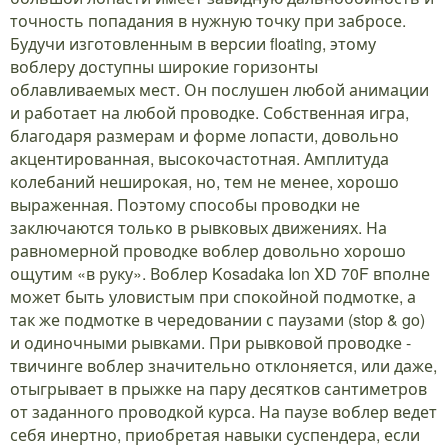
точность попадания в нужную точку при забросе.
Будучи изготовленным в версии floating, этому
воблеру доступны широкие горизонты
облавливаемых мест. Он послушен любой анимации
и работает на любой проводке. Собственная игра,
благодаря размерам и форме лопасти, довольно
акцентированная, высокочастотная. Амплитуда
колебаний неширокая, но, тем не менее, хорошо
выраженная. Поэтому способы проводки не
заключаются только в рывковых движениях. На
равномерной проводке воблер довольно хорошо
ощутим «в руку». Воблер Kosadaka Ion XD 70F вполне
может быть уловистым при спокойной подмотке, а
так же подмотке в чередовании с паузами (stop & go)
и одиночными рывками. При рывковой проводке -
твичинге воблер значительно отклоняется, или даже,
отыгрывает в прыжке на пару десятков сантиметров
от заданного проводкой курса. На паузе воблер ведет
себя инертно, приобретая навыки суспендера, если