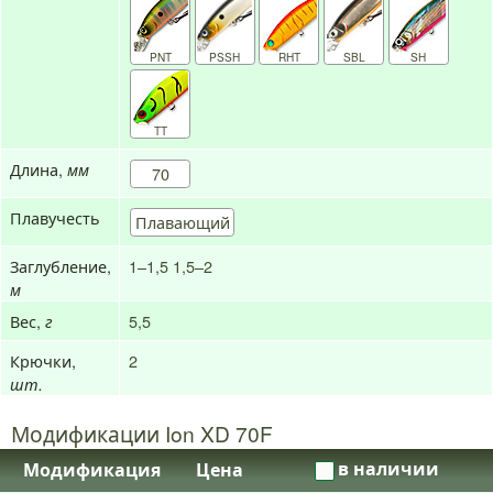
PNT
PSSH
RHT
SBL
SH
TT
Длина,
мм
70
Плавучесть
Плавающий
Заглубление,
1–1,5
1,5–2
м
Вес,
5,5
г
Крючки,
2
шт.
Модификации Ion XD 70F
в наличии
Модификация
Цена