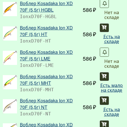
Воблер Kosadaka Ion XD
Со
586
70F (5,5г) HGBL
Нет на
складе
IonxD70F-HGBL
Воблер Kosadaka Ion XD
Купить
586
70F (5,5г) HT
Есть на
складе
IonxD70F-HT
Воблер Kosadaka Ion XD
Со
586
70F (5,5г) LME
Нет на
складе
IonxD70F-LME
Воблер Kosadaka Ion XD
Купить
586
70F (5,5г) MHT
Есть мало
на складе
IonxD70F-MHT
Воблер Kosadaka Ion XD
Купить
586
70F (5,5г) NT
Есть на
складе
IonxD70F-NT
Воблер Kosadaka Ion XD
Купить