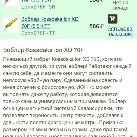
Нет на
складе
IonxD70F-SH
Воблер Kosadaka Ion XD
Купить
586
70F (5,5г) TT
Есть мало
на складе
IonxD70F-TT
Воблер Kosadaka Ion XD 70F
Плавающий собрат Kosadaka Ion XS 70S, хотя это
несколько другой, по сути, воблер! Работают каждый
сам по себе, да и вместе они могут составить
неплохую убойную пару. Сделанный на совесть и
имея отличную родословную, ИОН 70 может
выполнять даже ту работу, которая доверяется
только самым универсальным приманкам. Воблер
оснащен магнитной системой балансировки, что
позволяет переносить центр тяжести, добавляя к
дальности полета драгоценные метры. Приманка
размером 70 мм и весом 5.5 грамм, даже при такой
большой лопасти имеет завидную дальнобойность и