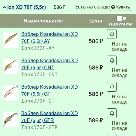
Есть на складе
Ion XD 70F (5,5г)
586
Купить
в
Наименование
Цена
наличии
Воблер Kosadaka Ion XD
Со
586
70F (5,5г) AY
Нет на
складе
IonxD70F-AY
Воблер Kosadaka Ion XD
Со
586
70F (5,5г) CNT
Нет на
складе
IonxD70F-CNT
Воблер Kosadaka Ion XD
Со
586
70F (5,5г) GT
Нет на
складе
IonxD70F-GT
Воблер Kosadaka Ion XD
Со
586
70F (5,5г) GTR
Нет на
складе
IonxD70F-GTR