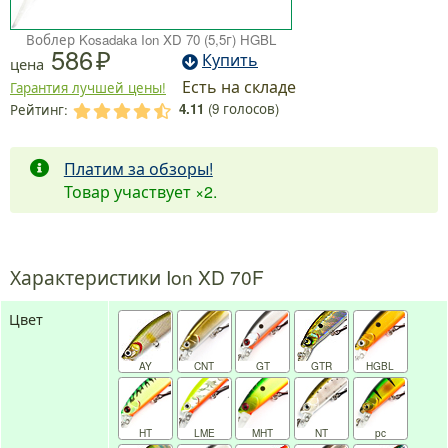
Воблер Kosadaka Ion XD 70 (5,5г) HGBL
586
Купить
цена
Есть на складе
Гарантия лучшей цены!
4.11
(
9
голосов)
Рейтинг:
.
.
.
.
.
Платим за обзоры!
Товар участвует
×2
.
Характеристики Ion XD 70F
Цвет
AY
CNT
GT
GTR
HGBL
HT
LME
MHT
NT
pc