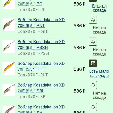
586
70F (5,5г) PC
Есть на
складе
IonxD70F-PC
Воблер Kosadaka Ion XD
Со
586
70F (5,5г) PNT
Нет на
складе
IonxD70F-pnt
Воблер Kosadaka Ion XD
Со
586
70F (5,5г) PSSH
Нет на
складе
IonxD70F-PSSH
Воблер Kosadaka Ion XD
Купить
586
70F (5,5г) RHT
Есть мало
на складе
IonxD70F-RHT
Воблер Kosadaka Ion XD
Со
586
70F (5,5г) SBL
Нет на
складе
IonxD70F-SBL
Воблер Kosadaka Ion XD
Со
586
70F (5,5г) SH