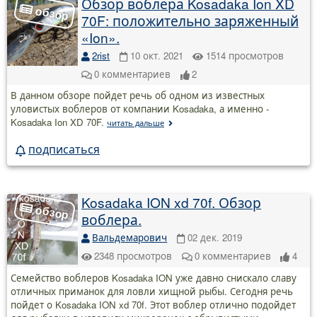
Обзор воблера Kosadaka Ion XD
70F: положительно заряженный
«Ion».
2rist
10 окт. 2021
1514
просмотров
0
комментариев
2
В данном обзоре пойдет речь об одном из известных
уловистых воблеров от компании Kosadaka, а именно -
Kosadaka Ion XD 70F.
читать дальше
подписаться
Kosadaka ION xd 70f. Обзор
воблера.
Вальдемарович
02 дек. 2019
2348
просмотров
0
комментариев
4
Семейство воблеров Kosadaka ION уже давно снискало славу
отличных приманок для ловли хищной рыбы. Сегодня речь
пойдет о Kosadaka ION xd 70f. Этот воблер отлично подойдет