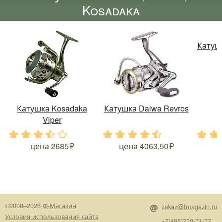
Kosadaka
Катушк
Катушка Kosadaka
Катушка Daiwa Revros
Viper
.
.
.
.
.
.
.
.
.
.
.
.
цена
2685
цена
4063,50
©2008–2026
Ф-Магазин
zakaz@fmagazin.ru
Условия использования сайта
+7(495)730-71-77