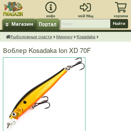
Магазин
Портал
Найти
Рыболовные снасти
Минноу
Kosadaka
fMagazin.ru
Воблер Kosadaka Ion XD 70F