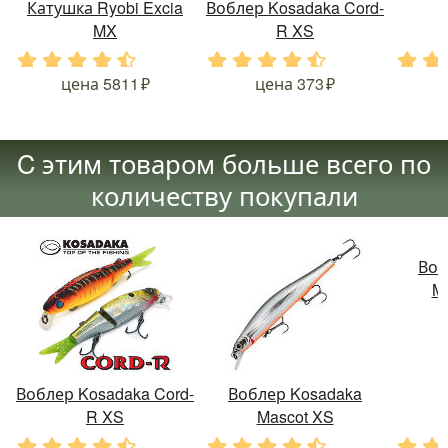
Катушка Ryobi Excia
Воблер Kosadaka Cord-
MX
R XS
.
.
.
.
.
.
.
.
.
.
.
.
цена
5811
цена
373
C этим товаром больше всего по
количеству покупали
Воб
Mi
Воблер Kosadaka Cord-
Воблер Kosadaka
R XS
Mascot XS