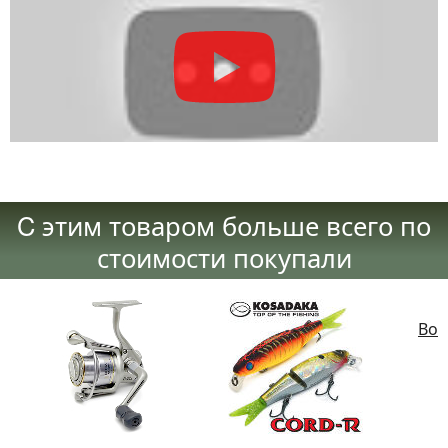
C этим товаром больше всего по
стоимости покупали
Воб