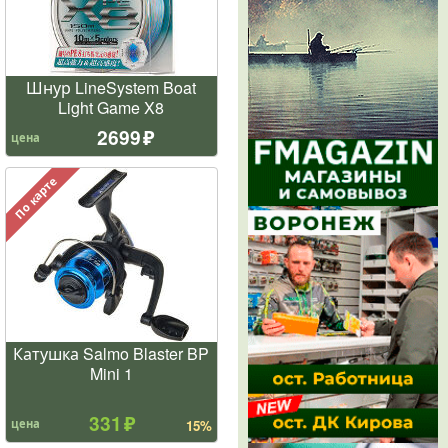
Шнур LineSystem Boat
Light Game X8
2699
цена
По карте
Катушка Salmo Blaster BP
Mini 1
331
цена
15%