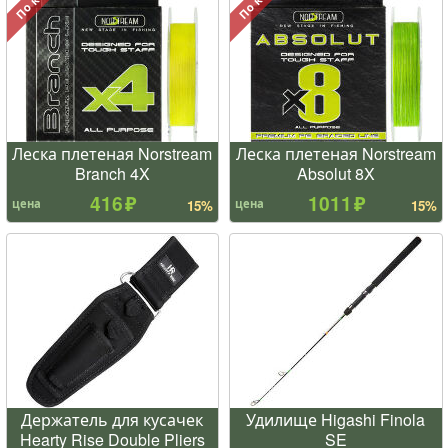
Леска плетеная Norstream
Леска плетеная Norstream
Branch 4X
Absolut 8X
416
1011
цена
цена
15%
15%
Держатель для кусачек
Удилище Higashi Finola
Hearty Rise Double Pliers
SE