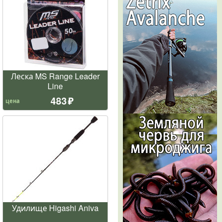
Леска MS Range Leader
Line
483
цена
Удилище Higashi Aniva