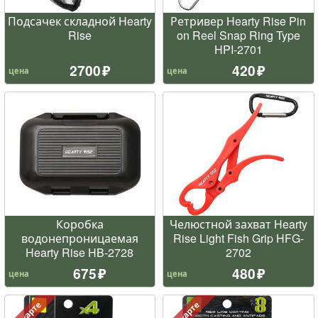
Подсачек складной Hearty
Ретривер Hearty Rise Pin
Rise
on Reel Snap Ring Type
HPI-2701
2700
420
цена
цена
Коробка
Челюстной захват Hearty
водонепроницаемая
Rise Light Fish Grip HFG-
Hearty Rise HB-2728
2702
675
480
цена
цена
По карте
По карте