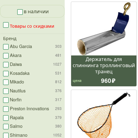
в наличии
Товары со скидками
Бренд
Abu Garcia
303
Akara
481
Держатель для
Daiwa
1027
спиннинга троллинговый
транец
Kosadaka
531
960
цена
Mikado
812
Nautilus
376
Norfin
317
Preston Innovations
293
Rapala
379
Salmo
380
Shimano
1052