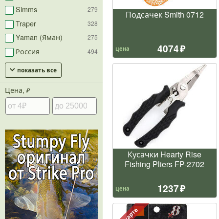
Simms
279
Подсачек Smith 0712
Traper
328
Yaman (Яман)
275
4074
цена
Россия
494
показать все
Цена,
₽
Кусачки Hearty Rise
Fishing Pliers FP-2702
1237
цена
По карте