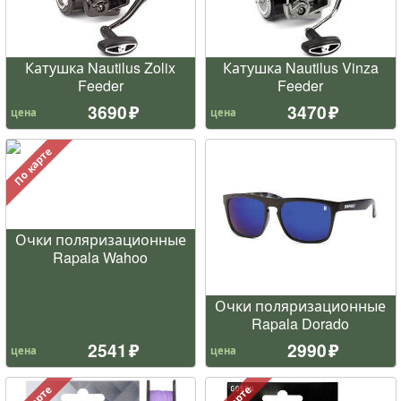
Катушка Nautilus Zolix
Катушка Nautilus Vinza
Feeder
Feeder
3690
3470
цена
цена
По карте
Очки поляризационные
Rapala Wahoo
Очки поляризационные
Rapala Dorado
2541
2990
цена
цена