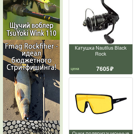
Катушка Nautilus Black
Rock
7605
цена
Очки поляризационные