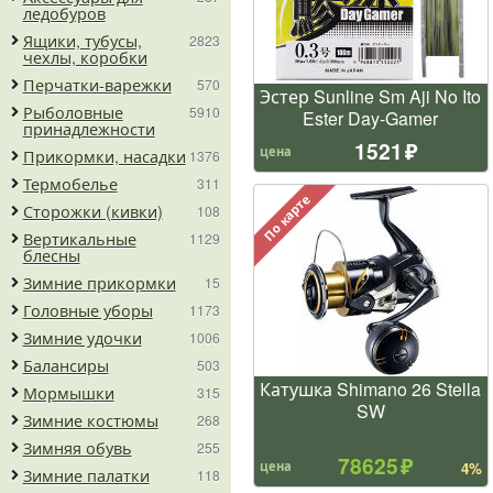
ледобуров
Ящики, тубусы,
2823
чехлы, коробки
Перчатки-варежки
570
Эстер Sunline Sm Aji No Ito
Рыболовные
5910
Ester Day-Gamer
принадлежности
1521
цена
Прикормки, насадки
1376
Термобелье
311
По карте
Сторожки (кивки)
108
Вертикальные
1129
блесны
Зимние прикормки
15
Головные уборы
1173
Зимние удочки
1006
Балансиры
503
Катушка Shimano 26 Stella
Мормышки
315
SW
Зимние костюмы
268
Зимняя обувь
255
78625
цена
4%
Зимние палатки
118