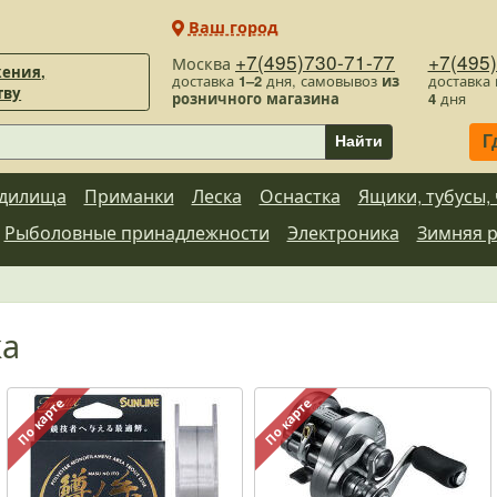
Ваш город
+7(495)730-71-77
+7(495
Москва
ения,
доставка
1–2
дня, самовывоз
из
доставка
тву
розничного магазина
4
дня
Г
Найти
дилища
Приманки
Леска
Оснастка
Ящики, тубусы,
Рыболовные принадлежности
Электроника
Зимняя 
ка
По карте
По карте