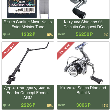
Эстер Sunline Masu No Ito
Катушка Shimano 26
Ester Meister Tune
Calcutta Conquest DC
1232
56250
цена
цена
15%
4%
По карте
По карте
Держатель для удилища
Катушка Salmo Diamond
Feeder Concept Feeder
Bullet 6
ARM
2226
3006
цена
цена
15%
15%