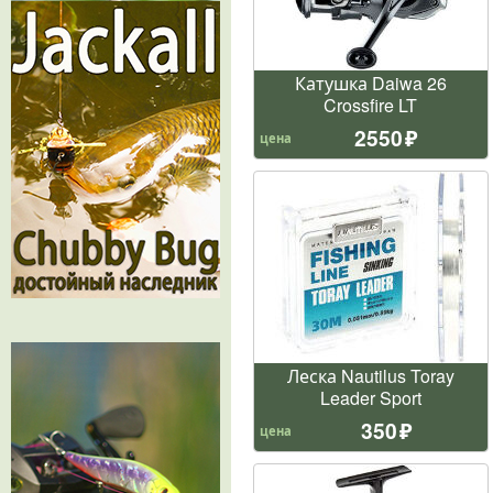
Катушка Daiwa 26
Crossfire LT
2550
цена
Леска Nautilus Toray
Leader Sport
350
цена