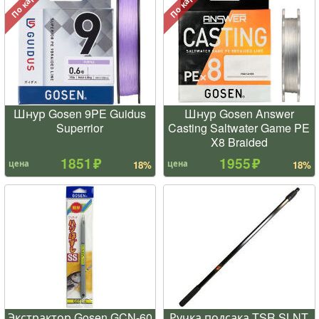
По карте
По карте
Шнур Gosen 9PE Guidus
Шнур Gosen Answer
Superrior
Casting Saltwater Game PE
X8 Braided
1851
1955
цена
цена
18%
18%
Экстрактор Gosen GCN-60
Ручка подсака TSR SLNT