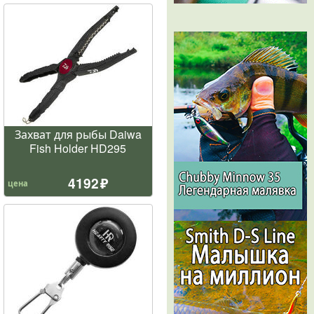
Захват для рыбы Daiwa
Fish Holder HD295
4192
цена