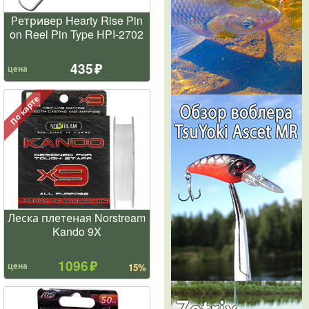
Ретривер Hearty Rise Pin
on Reel Pin Type HPI-2702
435
цена
По карте
Леска плетеная Norstream
Kando 9X
1096
цена
15%