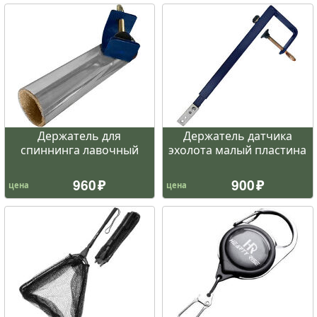
Держатель для
Держатель датчика
спиннинга лавочный
эхолота малый пластина
960
900
цена
цена