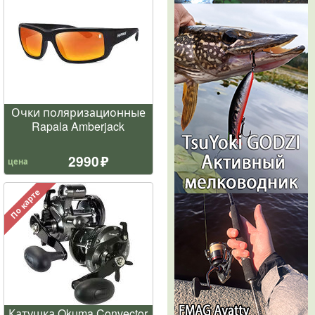
Очки поляризационные
Rapala Amberjack
2990
цена
По карте
Катушка Okuma Convector