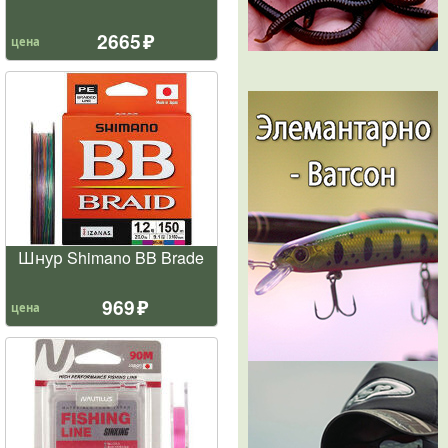
2665
цена
Шнур Shimano BB Brade
969
цена