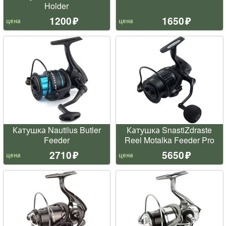
Holder
1200
1650
цена
цена
Катушка Nautilus Butler
Катушка SnastiZdraste
Feeder
Reel Motalka Feeder Pro
2710
5650
цена
цена