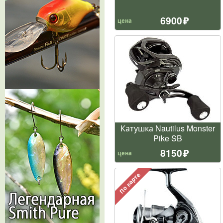
6900
цена
Катушка Nautilus Monster
Pike SB
8150
цена
По карте