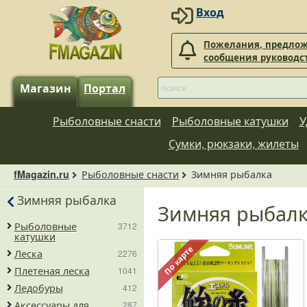
Вход
Пожелания, предлож
сообщения руководс
Магазин
Портал
Рыболовные снасти
Рыболовные катушки
У
Сумки, рюкзаки, жилеты
Рыболовные снасти
Зимняя рыбалка
fMagazin.ru
Зимняя рыбалка
Зимняя рыбал
Рыболовные
3712
катушки
По карте
Леска
2276
Плетеная леска
1041
Ледобуры
412
Аксессуары для
287