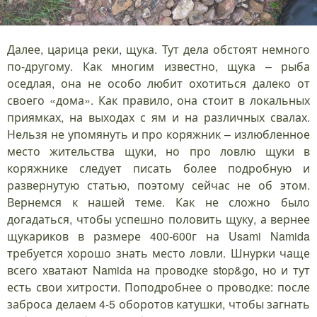
Далее, царица реки, щука. Тут дела обстоят немного
по-другому. Как многим известно, щука – рыба
оседлая, она не особо любит охотиться далеко от
своего «дома». Как правило, она стоит в локальных
приямках, на выходах с ям и на различных свалах.
Нельзя не упомянуть и про коряжник – излюбленное
место жительства щуки, но про ловлю щуки в
коряжнике следует писать более подробную и
развернутую статью, поэтому сейчас не об этом.
Вернемся к нашей теме. Как не сложно было
догадаться, чтобы успешно половить щуку, а вернее
щукариков в размере 400-600г на Usami Namida
требуется хорошо знать место ловли. Шнурки чаще
всего хватают Namida на проводке stop&go, но и тут
есть свои хитрости. Поподробнее о проводке: после
заброса делаем 4-5 оборотов катушки, чтобы загнать