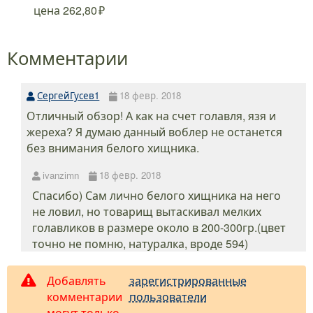
.
.
.
.
.
цена
262,80
Комментарии
СергейГусев1
18 февр. 2018
Отличный обзор! А как на счет голавля, язя и
жереха? Я думаю данный воблер не останется
без внимания белого хищника.
ivanzimn
18 февр. 2018
Спасибо) Сам лично белого хищника на него
не ловил, но товарищ вытаскивал мелких
голавликов в размере около в 200-300гр.(цвет
точно не помню, натуралка, вроде 594)
Добавлять
зарегистрированные
комментарии
пользователи
могут только