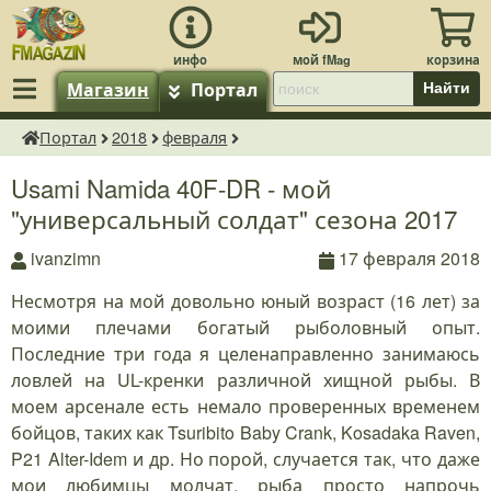
Магазин
Портал
Найти
Портал
2018
февраля
fMagazin.ru
Usami Namida 40F-DR - мой
"универсальный солдат" сезона 2017
ivanzimn
17 февраля 2018
Несмотря на мой довольно юный возраст (16 лет) за
моими плечами богатый рыболовный опыт.
Последние три года я целенаправленно занимаюсь
ловлей на UL-кренки различной хищной рыбы. В
моем арсенале есть немало проверенных временем
бойцов, таких как Tsuribito Baby Crank, Kosadaka Raven,
P21 Alter-Idem и др. Но порой, случается так, что даже
мои любимцы молчат, рыба просто напрочь