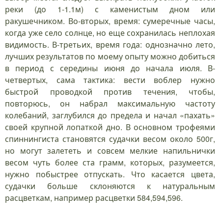
реки (до 1-1.1м) с каменистым дном или
ракушечником. Во-вторых, время: сумеречные часы,
когда уже село солнце, но еще сохранилась неплохая
видимость. В-третьих, время года: однозначно лето,
лучших результатов по моему опыту можно добиться
в период с середины июня до начала июля. В-
четвертых, сама тактика: вести воблер нужно
быстрой проводкой против течения, чтобы,
повторюсь, он набрал максимальную частоту
колебаний, заглубился до предела и начал «пахать»
своей крупной лопаткой дно. В основном трофеями
спиннингиста становятся судачки весом около 500г,
но могут залететь и совсем мелкие напильнички
весом чуть более ста грамм, которых, разумеется,
нужно побыстрее отпускать. Что касается цвета,
судачки больше склоняются к натуральным
расцветкам, например расцветки 584,594,596.