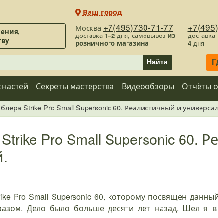
Ваш город
+7(495)730-71-77
+7(495
Москва
ения,
доставка
1–2
дня, самовывоз
из
доставка
тву
розничного магазина
4
дня
Г
Найти
снастей
Секреты мастерства
Видеообзоры
Отчёты о
блера Strike Pro Small Supersonic 60. Реалистичный и универса
trike Pro Small Supersonic 60.
.
ike Pro Small Supersonic 60, которому посвящен данн
азом. Дело было больше десяти лет назад. Шел я в