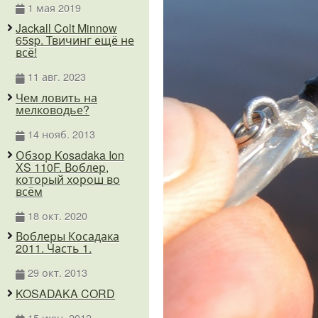
1 мая 2019
Jackall Colt Minnow
65sp. Твичинг ещё не
всё!
11 авг. 2023
Чем ловить на
мелководье?
14 нояб. 2013
Обзор Kosadaka Ion
XS 110F. Воблер,
который хорош во
всём
18 окт. 2020
Воблеры Косадака
2011. Часть 1.
29 окт. 2013
KOSADAKA CORD
15 июн. 2012