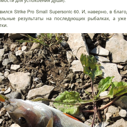
мости для успокоения души).
ился Strike Pro Small Supersonic 60. И, наверно, в бла
ельные результаты на последующих рыбалках, а уж
тки.