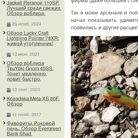
фирмы (даже большей стои
Jackall Rerange 110SP.
Лучший среди свежих.
Так в моем арсенале и появ
Обзор воблера.
начал показывать удивит
20 нояб. 2024
появились и другие расцве
Обзор Lucky Craft
Lightning Pointer 78XR:
живой утопленник!
12 июн. 2021
Обзор воблера
TsuYoki Gnom 45SS.
Тонет медленно,
ловит быстро.
12 сент. 2023
Kosadaka Meta XS 80F.
Обзор
11 нояб. 2017
Фавориты. Роковой
пень. Обзор Evergreen
Bank Shad.