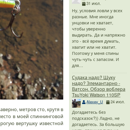
31 июл.
Ну, условия ловли у всех
разные. Мне иногда
унцовки не хватает,
чтобы уверенно
выдирать. Да и напряжно
это - всё время думать,
хватит или не хватит.
Поэтому у меня спины
чуть-чуть с запасом. И
для…
Судака надо? Щуку
надо? Элемантарно -
Ватсон. Обзор воблера
TsuYoki Watson 110SP
Alexey_U
24 июл.
аверно, метров сто, крутя в
Догадаетесь без
место в моей спиннинговой
подсказок?)) Ладно, не
орогую вертушку известной
догадаетесь. За большую