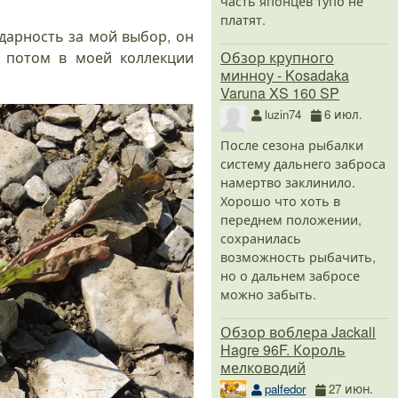
часть японцев тупо не
платят.
годарность за мой выбор, он
Обзор крупного
е потом в моей коллекции
минноу - Kosadaka
Varuna XS 160 SP
luzin74
6 июл.
После сезона рыбалки
систему дальнего заброса
намертво заклинило.
Хорошо что хоть в
переднем положении,
сохранилась
возможность рыбачить,
но о дальнем забросе
можно забыть.
Обзор воблера Jackall
Hagre 96F. Король
мелководий
palfedor
27 июн.