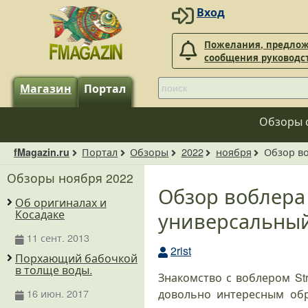
Вход
Пожелания, предлож
сообщения руководс
Магазин
Портал
Обзоры 
Портал
Обзоры
2022
ноября
Обзор во
fMagazin.ru
Обзоры ноября 2022
Обзор воблера S
Об оригиналах и
универсальный
Косадаке
11 сент. 2013
2rist
Порхающий бабочкой
в толще воды.
Знакомство с воблером Str
16 июн. 2017
довольно интересным обр