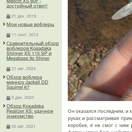
Mascot XS 80F -
достойный ответ!
21 дек. 2018
Мои новые воблеры
11 сент. 2013
Сравнительный обзор
воблеров Kosadaka
Shinner XS 115 SP и
Megabass Ito Shiner
21 авг. 2024
Обзор воблера
минноу Jackall DD
Squirrel 67
9 дек. 2023
Обзор Kosadaka
Realizer XS: удачное
Он оказался последним, и к
знакомство
руках и рассматривая при
коробке, я не смог с ним
30 авг. 2021