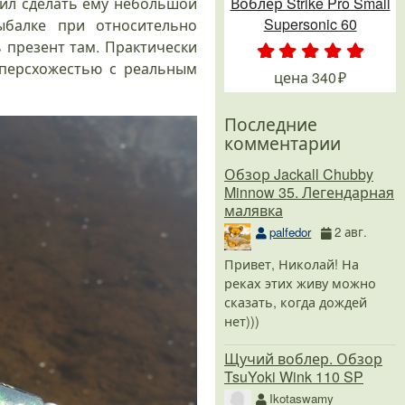
шил сделать ему небольшой
Воблер Strike Pro Small
Supersonic 60
ыбалке при относительно
 презент там. Практически
.
.
.
.
.
уперсхожестью с реальным
цена
340
Последние
комментарии
Обзор Jackall Chubby
Minnow 35. Легендарная
малявка
palfedor
2 авг.
Привет, Николай! На
реках этих живу можно
сказать, когда дождей
нет)))
Щучий воблер. Обзор
TsuYoki Wink 110 SP
Ikotaswamy