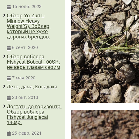
15 нояб. 2023
Обзор Yo-Zuri L-
Minnow Heavy
Weight(S). Воблер,
который не хуже
дорогих брендов.
6 сент. 2020
Обзор воблера
Fishyсat Bobcat 100SP:
не верь глазам своим
7 мая 2020
Лето, дача, Косадака
23 окт. 2013
Достать до горизонта.
Обзор воблера
Fishycat Junglecat
140sp.
25 февр. 2021