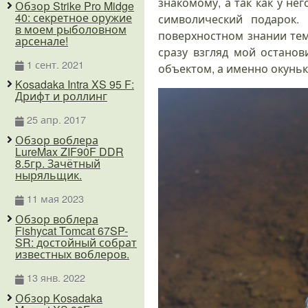
знакомому, а так как у н
Обзор Strike Pro Midge
40: секретное оружие
символический подарок.
в моем рыболовном
поверхностном знании тем
арсенале!
сразу взгляд мой остано
1 сент. 2021
объектом, а именно окуньк
Kosadaka Intra XS 95 F:
Дрифт и роллинг
25 апр. 2017
Обзор воблера
LureMax ZIF90F DDR
8.5гр. Зачётный
ныряльщик.
11 мая 2023
Обзор воблера
Fishycat Tomcat 67SP-
SR: достойный собрат
известных воблеров.
13 янв. 2022
Обзор Kosadaka