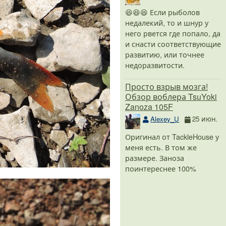
😆😆😆 Если рыболов
недалекий, то и шнур у
него рвется где попало, да
и снасти соответствующие
развитию, или точнее
недоразвитости.
Просто взрыв мозга!
Обзор воблера TsuYoki
Zanoza 105F
Alexey_U
25 июн.
Оригинал от TackleHouse у
меня есть. В том же
размере. Заноза
поинтереснее 100%