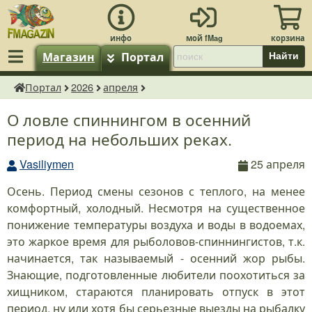
Магазин
Портал
Найти
Портал
2026
апреля
fMagazin.ru
О ловле спиннингом в осенний
период на небольших реках.
Vasiliymen
25 апреля
Осень. Период смены сезонов с теплого, на менее
комфортный, холодный. Несмотря на существенное
понижение температуры воздуха и воды в водоемах,
это жаркое время для рыболовов-спиннингистов, т.к.
начинается, так называемый - осенний жор рыбы.
Знающие, подготовленные любители поохотиться за
хищником, стараются планировать отпуск в этот
период, ну или хотя бы серьезные выезды на рыбалку