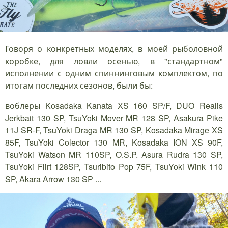
Говоря о конкретных моделях, в моей рыболовной
коробке, для ловли осенью, в "стандартном"
исполнении с одним спиннинговым комплектом, по
итогам последних сезонов, были бы:
воблеры Kosadaka Kanata XS 160 SP/F, DUO Realis
Jerkbait 130 SP, TsuYoki Mover MR 128 SP, Asakura Pike
11J SR-F, TsuYoki Draga MR 130 SP, Kosadaka Mirage XS
85F, TsuYoki Colector 130 MR, Kosadaka ION XS 90F,
TsuYoki Watson MR 110SP, O.S.P. Asura Rudra 130 SP,
TsuYoki Flirt 128SP, Tsuribito Pop 75F, TsuYoki Wink 110
SP, Akara Arrow 130 SP ...