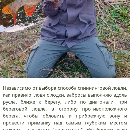
Независимо от выбора способа спиннинговой ловли,
как правило, ловя с лодки, забросы выполняю вдоль
русла, ближе к берегу, либо по диагонали, при
береговой ловле, в сторону противоположного
берега, чтобы обловить и прибрежную зону и
провести приманку над самым глубоким местом
водоема, а джигом, "простучать" обе бровки, если