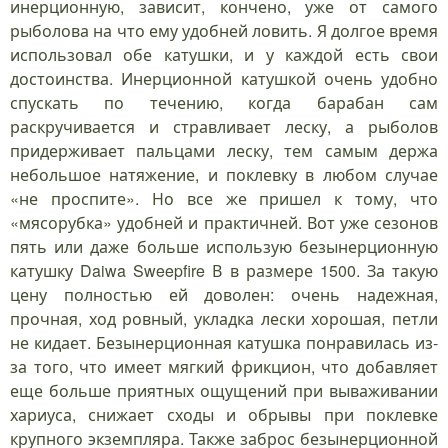
инерционную, зависит, кончено, уже от самого
рыболова на что ему удобней ловить. Я долгое время
использовал обе катушки, и у каждой есть свои
достоинства. Инерционной катушкой очень удобно
спускать по течению, когда барабан сам
раскручивается и стравливает леску, а рыболов
придерживает пальцами леску, тем самым держа
небольшое натяжение, и поклевку в любом случае
«не проспите». Но все же пришел к тому, что
«мясорубка» удобней и практичней. Вот уже сезонов
пять или даже больше использую безынерционную
катушку Daiwa Sweepfire В в размере 1500. За такую
цену полностью ей доволен: очень надежная,
прочная, ход ровный, укладка лески хорошая, петли
не кидает. Безынерционная катушка понравилась из-
за того, что имеет мягкий фрикцион, что добавляет
еще больше приятных ощущений при вываживании
хариуса, снижает сходы и обрывы при поклевке
крупного экземпляра. Также заброс безынерционной