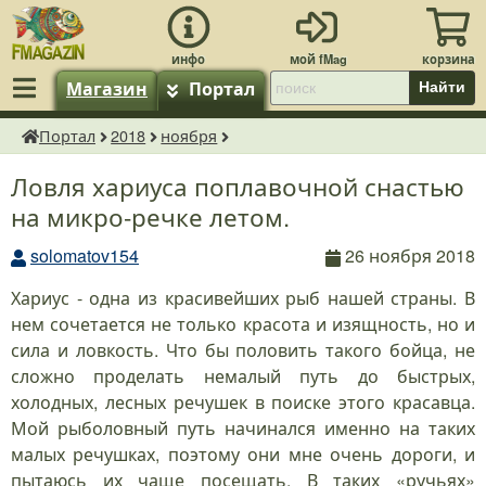
Магазин
Портал
Найти
Портал
2018
ноября
fMagazin.ru
Ловля хариуса поплавочной снастью
на микро-речке летом.
solomatov154
26 ноября 2018
Хариус - одна из красивейших рыб нашей страны. В
нем сочетается не только красота и изящность, но и
сила и ловкость. Что бы половить такого бойца, не
сложно проделать немалый путь до быстрых,
холодных, лесных речушек в поиске этого красавца.
Мой рыболовный путь начинался именно на таких
малых речушках, поэтому они мне очень дороги, и
пытаюсь их чаще посещать. В таких «ручьях»