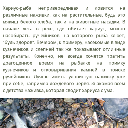
Хариус-рыба непривередливая и ловится на
различные наживки, как на растительные, будь это
мякиш белого хлеба, так и на животные насадки. В
начале лета в реке, где обитает хариус, можно
насобирать ручейников, на которого рыба клюет,
"будь здоров". Вечером, к примеру, насекомые в виде
кузнечиков и слепней так же показывают отличные
результаты. Конечно, не всегда хочется тратить
драгоценное время на рыбалке на поимку
кузнечиков и отковыривания камней в поиске
ручейников. Лучше иметь уловистую наживку уже
при себе, например дождевого червя. Знакомая всем
с детства наживка, которая сводит хариуса с ума.