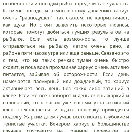
особенности и повадки рыбы определить не удалось.
К смене погоды и атмосферному давлению хариус
очень "равнодушен", так скажем, не капризничает,
как щука. Но стоит выделить некоторые нюансы,
которые помогут добиться лучших результатов на
рыбалке. Если есть возможность, то лучше
отправляться на рыбалку летом очень рано, в
районе пяти часов утра или еще раньше. Связано это
с тем, что на таких речках туман очень быстро
сходит, и пока вода прохладная хариус очень активно
питается, забывая об осторожности. Если день
намечается пасмурный или дождливый, то хариус
активничает весь день без каких либо затиший в
клеве. Если же все наоборот и день очень жаркий и
солнечный, то к часам уже восьми утра активный
клев прекращается, и ждать поклевку приходится
подолгу. Жарким днем лучше всего искать глубокие и
тенистые участки. Вечером хариус в большинстве
случаев спускается на границы перекатов на