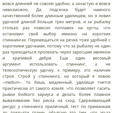
вовсе длинней не совсем удобно, а зачастую и вовсе
невозможно. Да, подсечка будет намного
качественней более длинным удилищем, но я ловил
удочкой длиной больше трех метров, и за рыбалку
столько раз повесил поплавок на кусты, что
остановил свой выбор именно на коротких
спиннингах. Перемещаться на речке тоже удобней с
короткими удочками, потому что за рыбалку не один
раз приходиться пролезать через заросшие ивняком
и крапивой дебри. Еще один весомый
аргумент использовать спиннинг, а не
телескопическую удочку, к примеру, это наличие
строя. Строй у спиннинга, на который я ловлю
«medium», то бишь медленный, удилище гнется
практически от самого комля, что позволяет гасить
рывки бойкого хариуса и делать более плавное
вываживание без риска на сход. Сдерживающий
ресурс у спиннинга приличный, тест по приманкам
до тридцати грамм, объясню это тем, что из-за