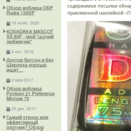
содержимое посылки обнар
Обзор воблера OSP
Rudra 130SP
приклеенной наклейкой «По
19 нояб. 2020
KOSADAKA MASCOT
XS 80F - мой "щучий
любимчик"
4 окт. 2016
Доктор Ватсон и без
Шерлока хорошо
ищет…
2 мая 2017
Обзор воблера
Pоntoon 21 Preference
Minnow 75
29 дек. 2017
Гадкий утенок или
эффективный
охотник? Обзор