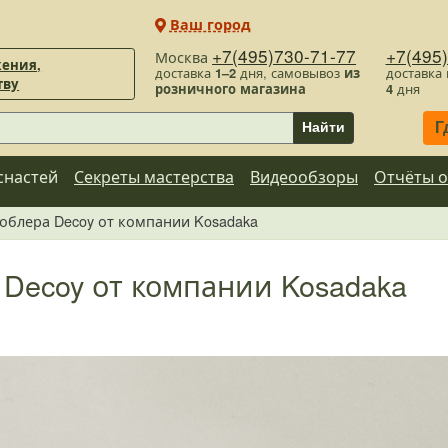
Ваш город
+7(495)730-71-77
+7(495
Москва
ения,
доставка
1–2
дня, самовывоз
из
доставка
тву
розничного магазина
4
дня
Г
Найти
снастей
Секреты мастерства
Видеообзоры
Отчёты о
облера Decoy от компании Kosadaka
 Decoy от компании Kosadaka