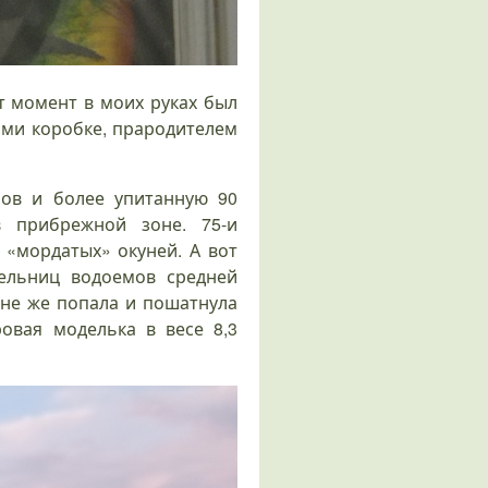
т момент в моих руках был
ми коробке, прародителем
ов и более упитанную 90
 прибрежной зоне. 75-и
 «мордатых» окуней. А вот
ельниц водоемов средней
не же попала и пошатнула
овая моделька в весе 8,3