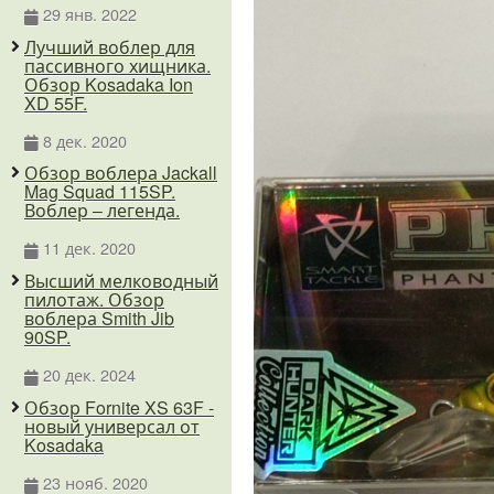
29 янв. 2022
Лучший воблер для
пассивного хищника.
Обзор Kosadaka Ion
XD 55F.
8 дек. 2020
Обзор воблера Jackall
Mag Squad 115SP.
Воблер – легенда.
11 дек. 2020
Высший мелководный
пилотаж. Обзор
воблера Smith Jib
90SP.
20 дек. 2024
Обзор Fornite XS 63F -
новый универсал от
Kosadaka
23 нояб. 2020