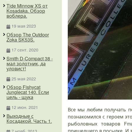
Tide Minnow XS от
Kosadaka. Обзор
воблера.
19 мая 2023
Обзор The Outdoor
Zoka SK53S.
17 сент. 2020
Smith D-Compact 38 -
мал золотник, да
уловист!
25 мая 2022
Обзор Fishycat
Junglecat 140. Если
цель - щука
12 июн. 2021
Все мы любим получать по
Выходные с
познакомился с героем эт
Косадакой. Часть 1.
рыболовных товаров Fma
пришедшего в посылке. И э
7 нояб. 2013