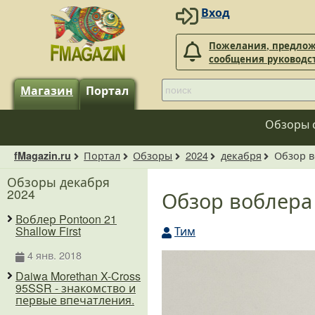
Вход
Пожелания, предлож
сообщения руководс
Магазин
Портал
Обзоры 
Портал
Обзоры
2024
декабря
Обзор в
fMagazin.ru
Обзоры декабря
2024
Обзор воблера
Воблер Pontoon 21
Тим
Shallow First
4 янв. 2018
Daiwa Morethan X-Cross
95SSR - знакомство и
первые впечатления.