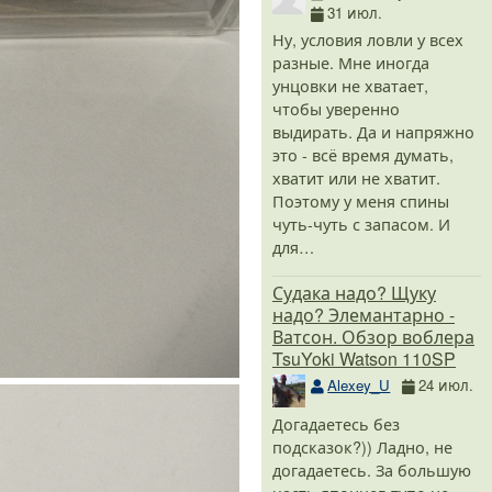
31 июл.
Ну, условия ловли у всех
разные. Мне иногда
унцовки не хватает,
чтобы уверенно
выдирать. Да и напряжно
это - всё время думать,
хватит или не хватит.
Поэтому у меня спины
чуть-чуть с запасом. И
для…
Судака надо? Щуку
надо? Элемантарно -
Ватсон. Обзор воблера
TsuYoki Watson 110SP
Alexey_U
24 июл.
Догадаетесь без
подсказок?)) Ладно, не
догадаетесь. За большую