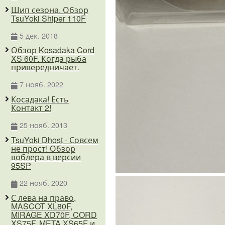
Шип сезона. Обзор
TsuYoki Shiper 110F
5 дек. 2018
Обзор Kosadaka Cord
XS 60F. Когда рыба
привередничает.
7 нояб. 2022
Косадака! Есть
Контакт 2!
25 нояб. 2013
TsuYoki Dhost - Совсем
не прост! Обзор
воблера в версии
95SP
22 нояб. 2020
С лева на право,
MASCOT XL80F,
MIRAGE XD70F, CORD
XS75F, META XS65F и