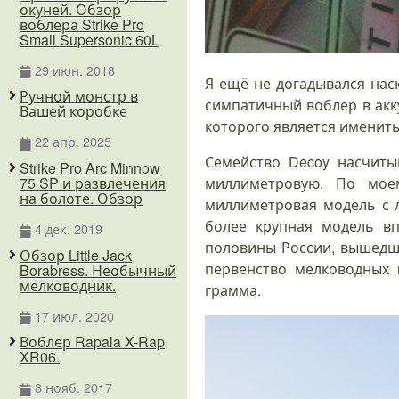
окуней. Обзор
воблера Strike Pro
Small Supersonic 60L
29 июн. 2018
Я ещё не догадывался нас
Ручной монстр в
симпатичный воблер в ак
Вашей коробке
которого является именитый
22 апр. 2025
Семейство Decoy насчит
Strike Pro Arc Minnow
75 SP и развлечения
миллиметровую. По мое
на болоте. Обзор
миллиметровая модель с л
более крупная модель в
4 дек. 2019
половины России, вышедш
Обзор Little Jack
первенство мелководных 
Borabress. Необычный
мелководник.
грамма.
17 июл. 2020
Воблер Rapala X-Rap
XR06.
8 нояб. 2017