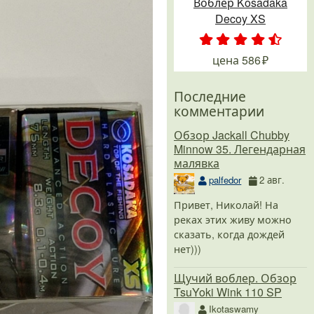
Воблер Kosadaka
Decoy XS
.
.
.
.
.
цена
586
Последние
комментарии
Обзор Jackall Chubby
Minnow 35. Легендарная
малявка
palfedor
2 авг.
Привет, Николай! На
реках этих живу можно
сказать, когда дождей
нет)))
Щучий воблер. Обзор
TsuYoki Wink 110 SP
Ikotaswamy