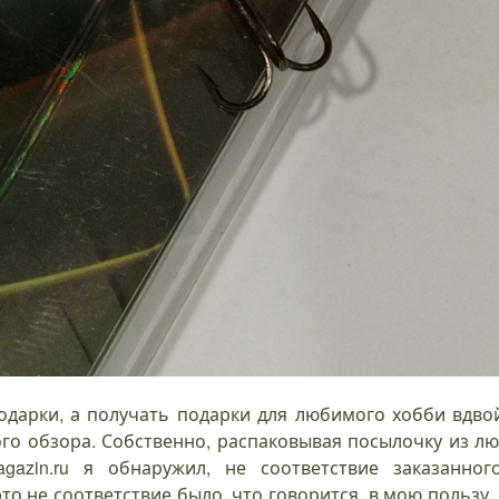
дарки, а получать подарки для любимого хобби вдво
ого обзора. Собственно, распаковывая посылочку из л
gazin.ru я обнаружил, не соответствие заказанног
то не соответствие было, что говорится, в мою пользу