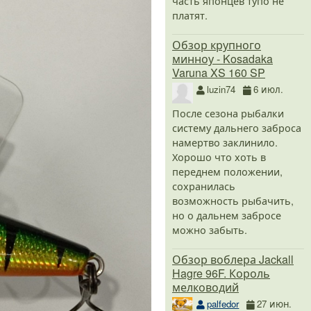
часть японцев тупо не
платят.
Обзор крупного
минноу - Kosadaka
Varuna XS 160 SP
luzin74
6 июл.
После сезона рыбалки
систему дальнего заброса
намертво заклинило.
Хорошо что хоть в
переднем положении,
сохранилась
возможность рыбачить,
но о дальнем забросе
можно забыть.
Обзор воблера Jackall
Hagre 96F. Король
мелководий
palfedor
27 июн.