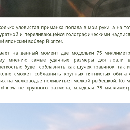
колько уловистая приманка попала в мои руки, а на то
куратной и переливающейся голографическими надпися
 японский воблер Riprizer.
ывает на данный момент две модельки 75 миллиметр
му мнению самые удачные размеры для ловли в
егкостью будет соблазнять как щучек травянок, так и
полне сможет соблазнить крупных пятнистых обитат
их на мелководье поживиться мелкой рыбешкой. Ко м
minnow не крупного размера, младшая 75 миллиметр