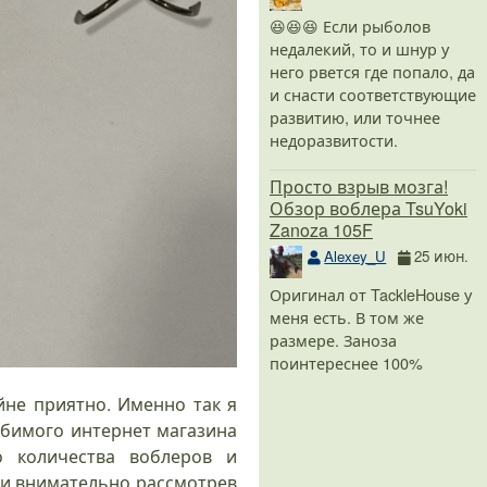
😆😆😆 Если рыболов
недалекий, то и шнур у
него рвется где попало, да
и снасти соответствующие
развитию, или точнее
недоразвитости.
Просто взрыв мозга!
Обзор воблера TsuYoki
Zanoza 105F
Alexey_U
25 июн.
Оригинал от TackleHouse у
меня есть. В том же
размере. Заноза
поинтереснее 100%
йне приятно. Именно так я
юбимого интернет магазина
о количества воблеров и
, и внимательно рассмотрев