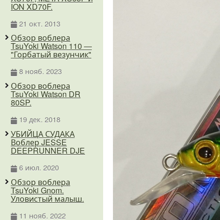
ION XD70F.
21 окт. 2013
Обзор воблера
TsuYoki Watson 110 —
"Горбатый везунчик"
8 нояб. 2023
Обзор воблера
TsuYoki Watson DR
80SP.
19 дек. 2018
УБИЙЦА СУДАКА
Воблер JESSE
DEEPRUNNER DJE
6 июл. 2020
Обзор воблера
TsuYoki Gnom.
Уловистый малыш.
11 нояб. 2022