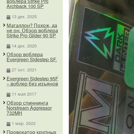
воблера Strike Pro
Archback 100 SP
13 дек. 2025
Магаллон? Похож, да
не он. Обзор воблера
Strike Pro Glider 90 SP
14 дек. 2020
Обзор воблера
Evergreen Sidestep SF.
27 окт. 2021
Evergreen Sidestep 95F
– воблер без изъянов
11 мая 2017
Обзор спиннинга
Norstream Aggressor
732MH
1 мар. 2022
Провокатор крупных