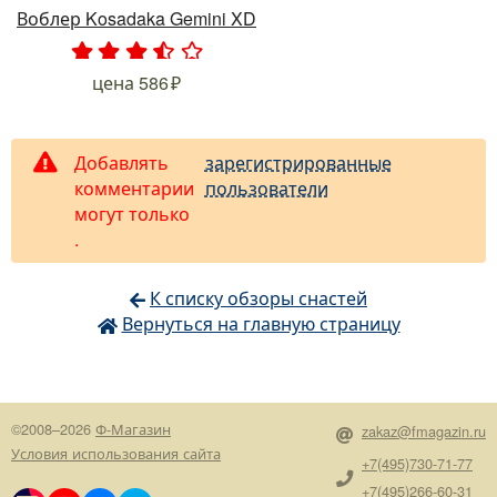
Воблер Kosadaka Gemini XD
.
.
.
.
.
цена
586
Добавлять
зарегистрированные
комментарии
пользователи
могут только
.
К списку обзоры снастей
Вернуться на главную страницу
©2008–2026
Ф-Магазин
zakaz@fmagazin.ru
Условия использования сайта
+7(495)730-71-77
+7(495)266-60-31