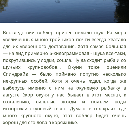
Впоследствии воблер принес немало щук. Размера
увеличенных мною тройников почти всегда хватало
для их уверенного доставания. Хотя самая большая
— на вид примерно 5-килограммовая - щука все-таки,
покрутившись у лодки, сошла. Ну да сходит рыба и со
щучьих крупновобов... Окуни тоже оценили
Спиндрайв — было поймано попутно несколько
некрупных особей. Хотя я очень ждал, когда же
выберусь именно с ним на окуневую рыбалку в
августе (жор окуня у нас бывает в этот месяц), к
сожалению, сильные дожди и подъем воды
испортили окуневый сезон. Думаю, в тех краях, где
много крупного окуня, этот воблер будет очень
хорош для его лова в коряжнике.