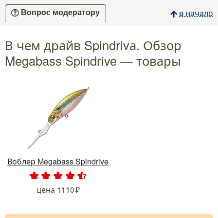
в начало
Вопрос модератору
В чем драйв Spindrivа. Обзор
Megabass Spindrive — товары
Воблер Megabass Spindrive
.
.
.
.
.
цена
1110