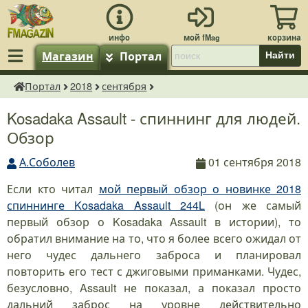
Магазин
Портал
Найти
Портал
2018
сентября
fMagazin.ru
Kosadaka Assault - спиннинг для людей.
Обзор
А.Соболев
01 сентября 2018
Если кто читал
мой первый обзор о новинке 2018
спиннинге Kosadaka Assault 244L
(он же самый
первый обзор о Kosadaka Assault в истории), то
обратил внимание на то, что я более всего ожидал от
него чудес дальнего заброса и планировал
повторить его тест с джиговыми приманками. Чудес,
безусловно, Assault не показал, а показал просто
дальний заброс на уровне действительно