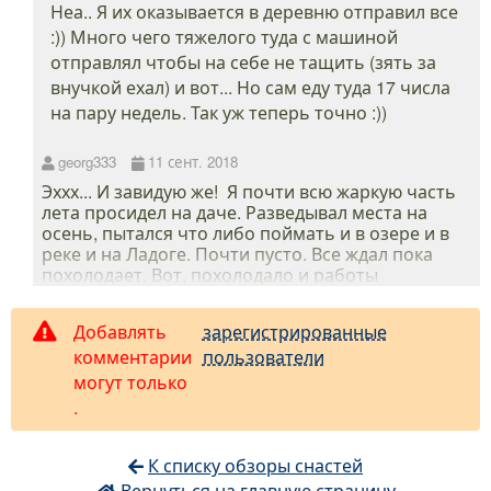
Неа.. Я их оказывается в деревню отправил все
:)) Много чего тяжелого туда с машиной
отправлял чтобы на себе не тащить (зять за
внучкой ехал) и вот... Но сам еду туда 17 числа
на пару недель. Так уж теперь точно :))
georg333
11 сент. 2018
Эххх... И завидую же! Я почти всю жаркую часть
лета просидел на даче. Разведывал места на
осень, пытался что либо поймать и в озере и в
реке и на Ладоге. Почти пусто. Все ждал пока
похолодает. Вот, похолодало и работы
привалило так что и за грибами когда сходить
непонятно.
Добавлять
зарегистрированные
комментарии
пользователи
могут только
.
К списку обзоры снастей
Вернуться на главную страницу