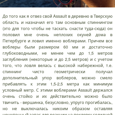
До того как я отвез свой Assault в деревню в Тверскую
область и назначил его там основным спиннингом
(это для того чтобы не таскать снасти туда-сюда) он
половил мне очень неплохих окуней дома в
Петербурге и ловил именно воблерами. Причем все
воблеры были размером 60 мм и достаточно
глубоководными, не менее чем до 1,5 метров
заглубления (некоторые и до 2,5 метров) и с учетом
того, что ловля велась с высокой набережной, т.е.
спиннинг чисто геометрически получал
дополнительный упор воблеров, можно смело
прибавлять к этим 1,5-2,5 метра как минимум
условный метр. С этими воблерами Assault держался
очень стойко и их действительно можно было
твичить - вершинка, безусловно, упруго прогибалась,
но не выключалась никоим образом оставляя
нешуточный запас для реакции на поклевку солидной