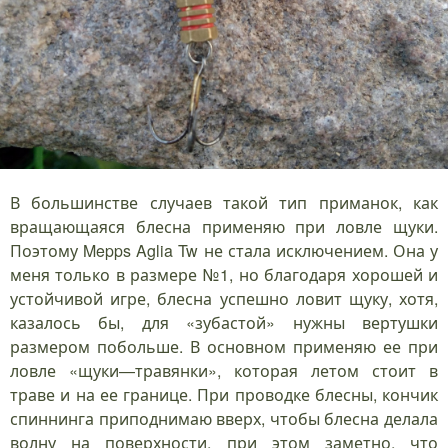
В большинстве случаев такой тип приманок, как
вращающаяся блесна применяю при ловле щуки.
Поэтому Mepps Aglia Tw не стала исключением. Она у
меня только в размере №1, но благодаря хорошей и
устойчивой игре, блесна успешно ловит щуку, хотя,
казалось бы, для «зубастой» нужны вертушки
размером побольше. В основном применяю ее при
ловле «щуки—травянки», которая летом стоит в
траве и на ее границе. При проводке блесны, кончик
спиннинга приподнимаю вверх, чтобы блесна делала
волну на поверхности, при этом заметно, что