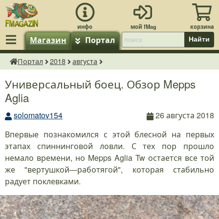
Магазин
Портал
Найти
Портал
2018
августа
fMagazin.ru
Универсальный боец. Обзор Mepps
Aglia
solomatov154
26 августа 2018
Впервые познакомился с этой блесной на первых
этапах спиннинговой ловли. С тех пор прошло
немало времени, но Mepps Aglia Tw остается все той
же "вертушкой—работягой", которая стабильно
радует поклевками.