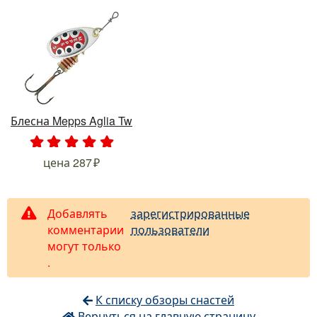
Блесна Mepps Aglia Tw
.
.
.
.
.
цена
287
Добавлять
зарегистрированные
комментарии
пользователи
могут только
.
К списку обзоры снастей
Вернуться на главную страницу