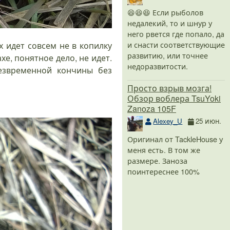
😆😆😆 Если рыболов
недалекий, то и шнур у
него рвется где попало, да
и снасти соответствующие
х идет совсем не в копилку
развитию, или точнее
хе, понятное дело, не идет.
недоразвитости.
безвременной кончины без
Просто взрыв мозга!
Обзор воблера TsuYoki
Zanoza 105F
Alexey_U
25 июн.
Оригинал от TackleHouse у
меня есть. В том же
размере. Заноза
поинтереснее 100%