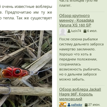
часть японцев тупо не
платят.
й очень известные воблеры
е. Предпочитаю им ту же
Обзор крупного
о тепла. Так же существует
минноу - Kosadaka
Varuna XS 160 SP
luzin74
6 июл.
После сезона рыбалки
систему дальнего заброса
намертво заклинило.
Хорошо что хоть в
переднем положении,
сохранилась
возможность рыбачить,
но о дальнем забросе
можно забыть.
Обзор воблера Jackall
Hagre 96F. Король
мелководий
palfedor
27 июн.