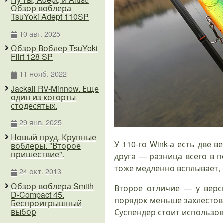
Обзор воблера
TsuYoki Adept 110SP
10 авг. 2025
Обзор Воблер TsuYoki
Flirt 128 SP
11 нояб. 2022
Jackall RV-Minnow. Ещё
один из когорты
стодесятых.
29 янв. 2025
Новый пруд. Крупные
У 110-го Wink-а есть две 
воблеры. "Второе
пришествие".
друга — разница всего в 
тоже медленно всплывает,
24 окт. 2013
Обзор воблера Smith
Второе отличие — у верс
D-Compact 45.
порядок меньше захлестов 
Беспроигрышный
выбор
Суспендер стоит использов