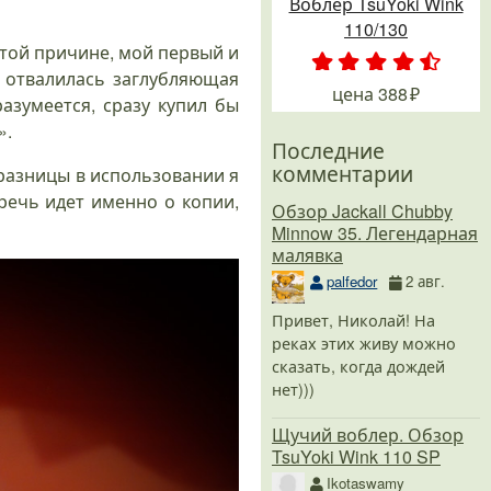
Воблер TsuYoki Wink
110/130
стой причине, мой первый и
 отвалилась заглубляющая
.
.
.
.
.
цена
388
разумеется, сразу купил бы
».
Последние
комментарии
 разницы в использовании я
 речь идет именно о копии,
Обзор Jackall Chubby
Minnow 35. Легендарная
малявка
palfedor
2 авг.
Привет, Николай! На
реках этих живу можно
сказать, когда дождей
нет)))
Щучий воблер. Обзор
TsuYoki Wink 110 SP
Ikotaswamy