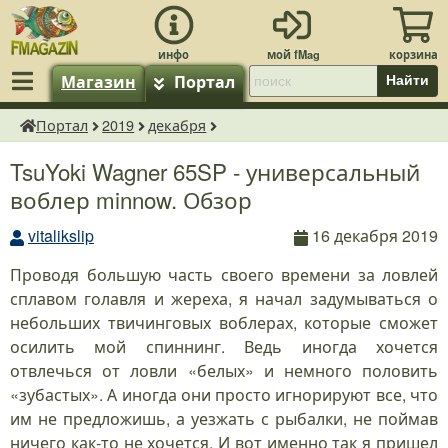
Магазин
Портал
Найти
Портал
2019
декабря
fMagazin.ru
TsuYoki Wagner 65SP - универсальный
воблер minnow. Обзор
vitalikslip
16 декабря 2019
Проводя большую часть своего времени за ловлей
сплавом голавля и жереха, я начал задумываться о
небольших твичинговых воблерах, которые сможет
осилить мой спиннинг. Ведь иногда хочется
отвлечься от ловли «белых» и немного половить
«зубастых». А иногда они просто игнорируют все, что
им не предложишь, а уезжать с рыбалки, не поймав
ничего как-то не хочется. И вот именно так я пришел