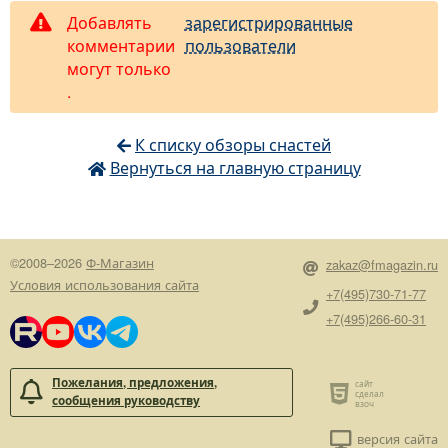
Добавлять
зарегистрированные
комментарии
пользователи
могут только
.
К списку обзоры снастей
Вернуться на главную страницу
©2008–2026
Ф-Магазин
zakaz@fmagazin.ru
Условия использования сайта
+7(495)730-71-77
+7(495)266-60-31
Пожелания, предложения,
сообщения руководству
версия сайта