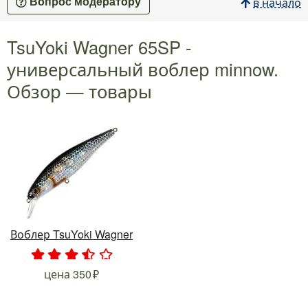
в начало
Вопрос модератору
TsuYoki Wagner 65SP -
универсальный воблер minnow.
Обзор — товары
Воблер TsuYoki Wagner
.
.
.
.
.
цена
350