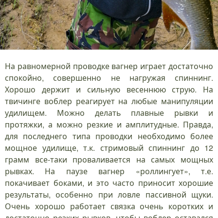
На равномерной проводке вагнер играет достаточно
спокойно, совершенно не нагружая спиннинг.
Хорошо держит и сильную весеннюю струю. На
твичинге воблер реагирует на любые манипуляции
удилищем. Можно делать плавные рывки и
протяжки, а можно резкие и амплитудные. Правда,
для последнего типа проводки необходимо более
мощное удилище, т.к. стримовый спиннинг до 12
грамм все-таки проваливается на самых мощных
рывках. На паузе вагнер «роллингует», т.е.
покачивает боками, и это часто приносит хорошие
результаты, особенно при ловле пассивной щуки.
Очень хорошо работает связка очень коротких и
достаточно резких рывков, чтобы воблер оставался