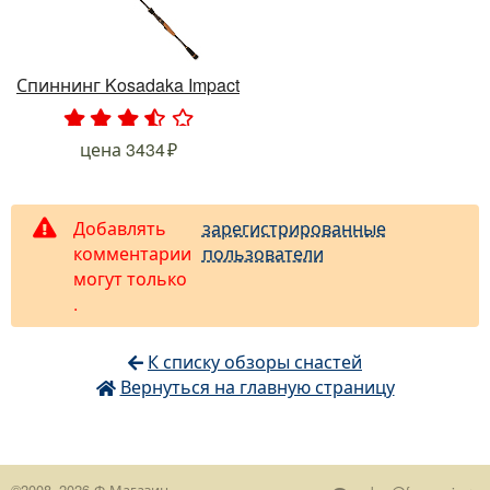
Спиннинг Kosadaka Impact
.
.
.
.
.
цена
3434
Добавлять
зарегистрированные
комментарии
пользователи
могут только
.
К списку обзоры снастей
Вернуться на главную страницу
©2008–2026
Ф-Магазин