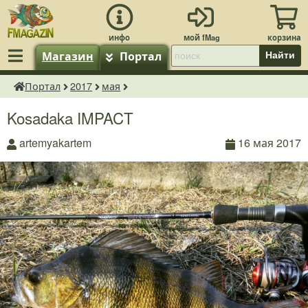
Магазин
Портал
Найти
Портал
2017
мая
fMagazin.ru
Kosadaka IMPACT
artemyakartem
16 мая 2017