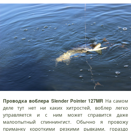
Проводка воблера Slender Pointer 127MR
На самом
деле тут нет ни каких хитростей, воблер легко
управляется и с ним может справится даже
малоопытный спиннингист. Обычно я провожу
приманку короткими резкими рывками, гораздо