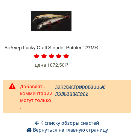
Воблер Lucky Craft Slender Pointer 127MR
.
.
.
.
.
цена
1872,50
Добавлять
зарегистрированные
комментарии
пользователи
могут только
.
К списку обзоры снастей
Вернуться на главную страницу