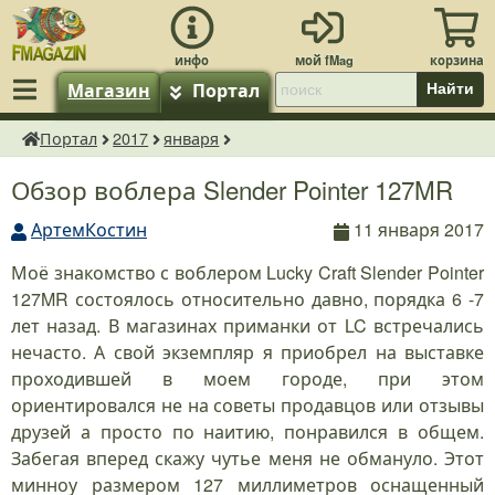
Магазин
Портал
Найти
Портал
2017
января
fMagazin.ru
Обзор воблера Slender Pointer 127MR
АртемКостин
11 января 2017
Моё знакомство с воблером Lucky Craft Slender Pointer
127MR состоялось относительно давно, порядка 6 -7
лет назад. В магазинах приманки от LC встречались
нечасто. А свой экземпляр я приобрел на выставке
проходившей в моем городе, при этом
ориентировался не на советы продавцов или отзывы
друзей а просто по наитию, понравился в общем.
Забегая вперед скажу чутье меня не обмануло. Этот
минноу размером 127 миллиметров оснащенный