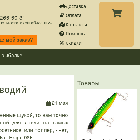
Доставка
Оплата
)266-60-31
 по Московской области
2–
Контакты
Помощь
де мой заказ?
Скидки!
 рыбалке
Товары
оводий
21 мая
ленные щукой, то вам точно
нной для ловли на самых
сетнике, или поппер, - нет,
all Hagre 96F.