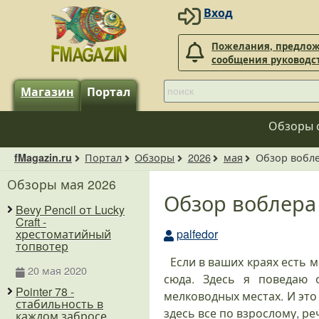
Вход
Пожелания, предлож
сообщения руководс
Магазин
Портал
Обзоры 
Портал
Обзоры
2026
мая
Обзор вобле
fMagazin.ru
Обзоры мая 2026
Обзор воблера 
Bevy Pencil от Lucky
Craft -
palfedor
хрестоматийный
топвотер
Если в ваших краях есть м
20 мая 2020
сюда. Здесь я поведаю 
Pointer 78 -
мелководных местах. И это 
стабильность в
здесь все по взрослому, ре
каждом забросе