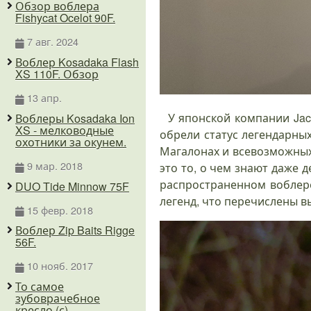
Обзор воблера
Fishycat Ocelot 90F.
7 авг. 2024
Воблер Kosadaka Flash
XS 110F. Обзор
13 апр.
У японской компании Jack
Воблеры Kosadaka Ion
XS - мелководные
обрели статус легендарны
охотники за окунем.
Магалонах и всевозможных 
9 мар. 2018
это то, о чем знают даже д
распространенном воблере
DUO Tide Minnow 75F
легенд, что перечислены в
15 февр. 2018
Воблер Zip Baits Rigge
56F.
10 нояб. 2017
То самое
зубоврачебное
кресло (с)