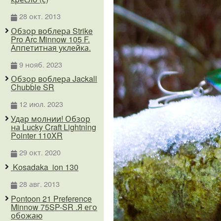
28 окт. 2013
Обзор воблера Strike
Pro Arc Minnow 105 F.
Аппетитная уклейка.
9 нояб. 2023
Обзор воблера Jackall
Chubble SR
12 июл. 2023
Удар молнии! Обзор
на Lucky Craft Lightning
Pointer 110XR
29 окт. 2020
Kosadaka ion 130
28 авг. 2013
Pontoon 21 Preference
Minnow 75SP-SR .Я его
обожаю