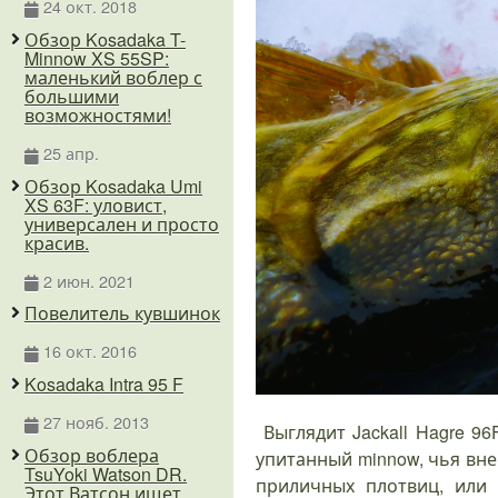
24 окт. 2018
Обзор Kosadaka T-
Minnow XS 55SP:
маленький воблер с
большими
возможностями!
25 апр.
Обзор Kosadaka Umi
XS 63F: уловист,
универсален и просто
красив.
2 июн. 2021
Повелитель кувшинок
16 окт. 2016
Kosadaka Intra 95 F
27 нояб. 2013
Выглядит Jackall Hagre 9
Обзор воблера
упитанный minnow, чья вн
TsuYoki Watson DR.
приличных плотвиц, или 
Этот Ватсон ищет