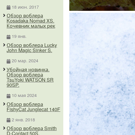
18 июн. 2017
Обзор воблера
Kosadaka Nomad XS.
Кочевник малых рек
19 янв.
Обзор воблера Lucky
John Magic Sinker S.
20 мар. 2024
Убойная новинка.
Обзор воблера
TsuYoki WATSON SR
90SP.
10 мая 2024
Обзор воблера
FishyCat Junglecat 140F
2 янв. 2018
Обзор воблера Smith
D-Contact 50S.