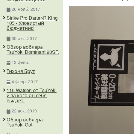
26 нояб. 2017
Strike Pro Darter-R King
105 - Уловистый
бюджетник!
30 окт. 2017
Обзор воблера
TsuYoki Dominant 90SP.
13 февр.
Тихоня Брут
4 февр. 2017
110 Watson от TsuYoki
и за кого он себя
выдает.
22 дек. 2019
Обзор воблера
TsuYoki Got.