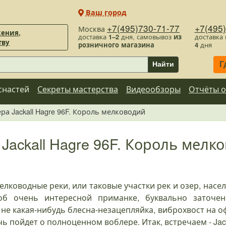
Ваш город
+7(495)730-71-77
+7(495
Москва
ения,
доставка
1–2
дня, самовывоз
из
доставка
тву
розничного магазина
4
дня
Г
Найти
снастей
Секреты мастерства
Видеообзоры
Отчёты о
ра Jackall Hagre 96F. Король мелководий
Jackall Hagre 96F. Король мелк
елководные реки, или таковые участки рек и озер, насе
об очень интересной приманке, буквально заточе
не какая-нибудь блесна-незацепляйка, виброхвост на оф
чь пойдет о полноценном воблере. Итак, встречаем - Jack