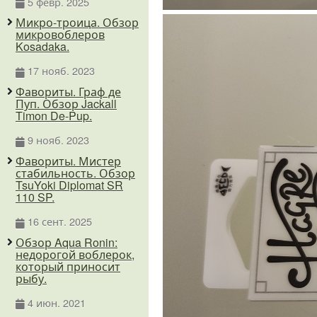
5 февр. 2025
Микро-троица. Обзор
микровоблеров
Kosadaka.
17 нояб. 2023
Фавориты. Граф де
Пуп. Обзор Jackall
Timon De-Pup.
9 нояб. 2023
Фавориты. Мистер
стабильность. Обзор
TsuYoki Diplomat SR
110 SP.
16 сент. 2025
Обзор Aqua Ronin:
недорогой воблерок,
который приносит
рыбу.
4 июн. 2021