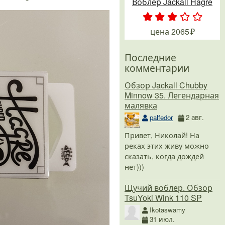
Воблер Jackall Hagre
.
.
.
.
.
цена
2065
Последние
комментарии
Обзор Jackall Chubby
Minnow 35. Легендарная
малявка
palfedor
2 авг.
Привет, Николай! На
реках этих живу можно
сказать, когда дождей
нет)))
Щучий воблер. Обзор
TsuYoki Wink 110 SP
Ikotaswamy
31 июл.