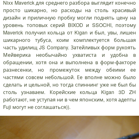
Nixx Maverick для среднего разбора выглядит конечно
просто шикарно, но расходы на столь красивый
дизайн и приличную пробку могли поднять цену на
уровень топовых серий BIXOD и SSOCHI, поэтому
Maverick получил кольца от Kigan и был, увы, лишен
шикарного тубуса, коим комплектуется большая
часть удилищ JS Company. Затейливых форм рукоять
Мейверика необычайно ухватиста и удобна в
обращении, хотя она и выполнена в форм-факторе
разнесенки, но промежуток между обеими ее
частями совсем небольшой. Ее вполне можно было
сделать и цельной, но тогда спиннинг уже не был бы
столь узнаваем. Корейские кольца Kigan 3D ZH
работают, не уступая ни в чем японским, хотя адепты
Fuji могут не соглашаться)).