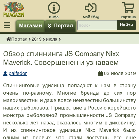
Магазин
Портал
Найти
Портал
2019
июля
fMagazin.ru
Обзор спиннинга JS Company Nixx
Maverick. Совершенен и узнаваем
palfedor
03 июля 2019
Спиннинговые удилища попадают к нам в страну
очень по-разному. Многие бренды до сих пор
малоизвестны и даже вовсе неизвестны большинству
наших рыболовов. Пришествие в Россию корейского
монстра рыболовной промышленности JS Company
несколько лет назад оказалось многим в диковинку.
И их спиннинговое удилище Nixx Maverick было
одним из первых, что стали доступны все еще