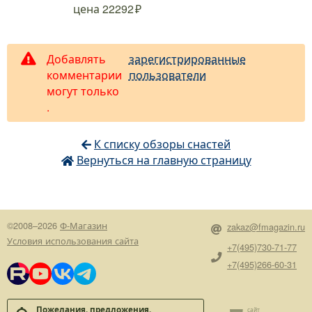
.
.
.
.
.
цена
22292
Добавлять
зарегистрированные
комментарии
пользователи
могут только
.
К списку обзоры снастей
Вернуться на главную страницу
©2008–2026
Ф-Магазин
zakaz@fmagazin.ru
Условия использования сайта
+7(495)730-71-77
+7(495)266-60-31
Пожелания, предложения,