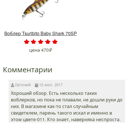
Воблер Tsuribito Baby Shark 70SP
.
.
.
.
.
цена
470
Комментарии
Евгений
12 июл. 2017
Хороший обзор. Есть несколько таких
воблерков, но пока не плавали, не дошли руки до
них. В магазине как-то стал случайным
свидетелем, парень такого искал и именно в
этом цвете-011. Кто знает, наверняка неспроста.