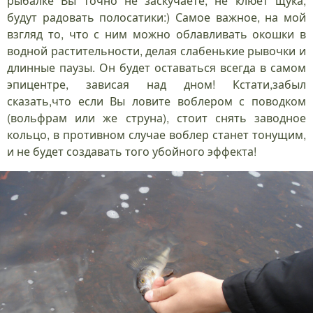
рыбалке Вы точно не заскучаете, не клюёт щука,
будут радовать полосатики:) Самое важное, на мой
взгляд то, что с ним можно облавливать окошки в
водной растительности, делая слабенькие рывочки и
длинные паузы. Он будет оставаться всегда в самом
эпицентре, зависая над дном! Кстати,забыл
сказать,что если Вы ловите воблером с поводком
(вольфрам или же струна), стоит снять заводное
кольцо, в противном случае воблер станет тонущим,
и не будет создавать того убойного эффекта!