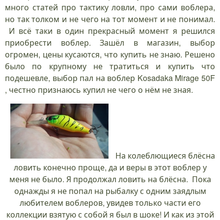
много статей про тактику ловли, про сами воблера,
но так толком и не чего на тот момент и не понимал.
И всё таки в один прекрасный момент я решился
приобрести воблер. Зашёл в магазин, выбор
огромен, цены кусаются, что купить не знаю. Решено
было по крупному не тратиться и купить что
подешевле, выбор пал на воблер Kosadaka Mirage 50F
, честно признаюсь купил не чего о нём не зная.
На колеблющиеся блёсна
ловить конечно проще, да и веры в этот воблер у
меня не было. Я продолжал ловить на блёсна. Пока
однажды я не попал на рыбалку с одним заядлым
любителем воблеров, увидев только части его
коллекции взятую с собой я был в шоке! И как из этой