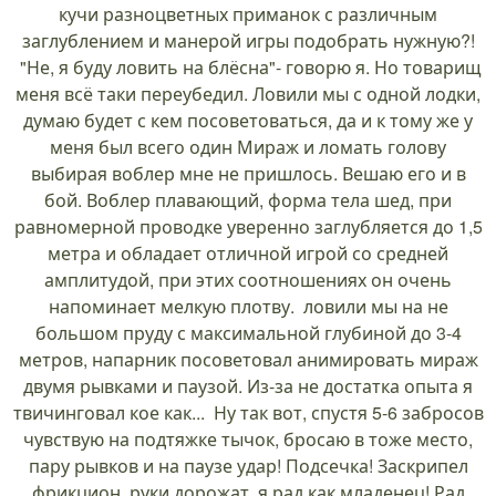
кучи разноцветных приманок с различным
заглублением и манерой игры подобрать нужную?!
"Не, я буду ловить на блёсна"- говорю я. Но товарищ
меня всё таки переубедил. Ловили мы с одной лодки,
думаю будет с кем посоветоваться, да и к тому же у
меня был всего один Мираж и ломать голову
выбирая воблер мне не пришлось. Вешаю его и в
бой. Воблер плавающий, форма тела шед, при
равномерной проводке уверенно заглубляется до 1,5
метра и обладает отличной игрой со средней
амплитудой, при этих соотношениях он очень
напоминает мелкую плотву. ловили мы на не
большом пруду с максимальной глубиной до 3-4
метров, напарник посоветовал анимировать мираж
двумя рывками и паузой. Из-за не достатка опыта я
твичинговал кое как... Ну так вот, спустя 5-6 забросов
чувствую на подтяжке тычок, бросаю в тоже место,
пару рывков и на паузе удар! Подсечка! Заскрипел
фрикцион, руки дорожат, я рад как младенец! Рад