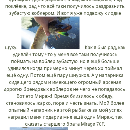
поклёвке, рад что всё таки получилось раздразнить
зубастую воблером. И вот я уже подвожу к лодке
щуку.
Как я был рад, как
удивлён тому что у меня всё таки получилось
поймать на воблер зубастую, но я ещё больше
удивился когда примерно минут через 20 поймал
ещё одну. Потом ещё пару шнурков. А у напарника
сидящего рядом и имеющего огромный арсенал
дорогих брендовых воблеров не чего не попадалось.
Вот это Мираж! Время близилось к обеду,
становилось жарко, пора и честь знать. Мой более
опытный напарник на этой рыбалке за мой успех
наградил меня подарив мне ещё один Мираж, так
сказать старшего брата Mirage 70F.