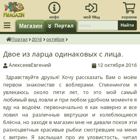
Магазин
Портал
Найти
Портал
2016
октября
fMagazin.ru
Двое из ларца одинаковых с лица.
АлексеевЕвгений
12 октября 2016
Здравствуйте друзья! Хочу рассказать Вам о моём
первом знакомстве с воблерами. Спиннингом я
увлекаюсь около пяти лет, то это мой самый
любимый вид ловли и при любом удобном моменте я
еду на водоём. первоначально я как наверно и все
ловил на различные вертушки и колеблющиеся
блёсна, но заходя в магазин мне не давали покоя эти
разноцветные красивые рыбки смотревшие на меня
с витрин. Я заслышал про их уловистость, читал