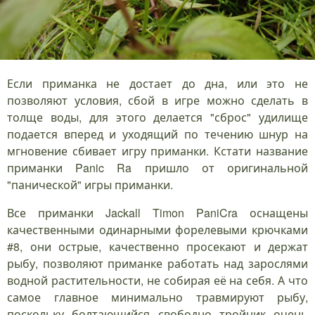
Если приманка не достает до дна, или это не
позволяют условия, сбой в игре можно сделать в
толще воды, для этого делается "сброс" удилище
подается вперед и уходящий по течению шнур на
мгновение сбивает игру приманки. Кстати название
приманки Panic Ra пришло от оригинальной
"панической" игры приманки.
Все приманки Jackall Timon PaniCra оснащены
качественными одинарными форелевыми крючками
#8, они острые, качественно просекают и держат
рыбу, позволяют приманке работать над зарослями
водной растительности, не собирая её на себя. А что
самое главное минимально травмируют рыбу,
поскольку болтающийся свободно тройник очень