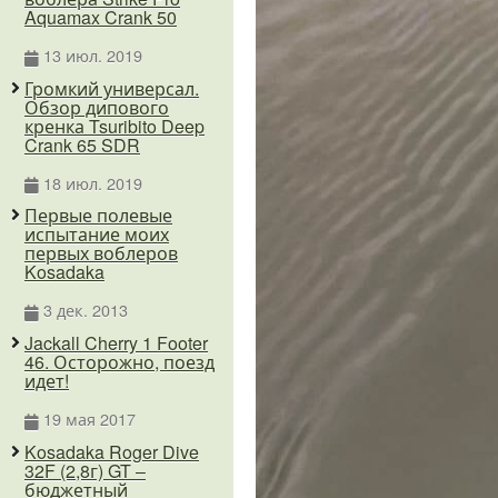
Aquamax Crank 50
13 июл. 2019
Громкий универсал.
Обзор дипового
кренка Tsuribito Deep
Crank 65 SDR
18 июл. 2019
Первые полевые
испытание моих
первых воблеров
Kosadaka
3 дек. 2013
Jackall Cherry 1 Footer
46. Осторожно, поезд
идет!
19 мая 2017
Kosadaka Roger Dive
32F (2,8г) GT –
бюджетный