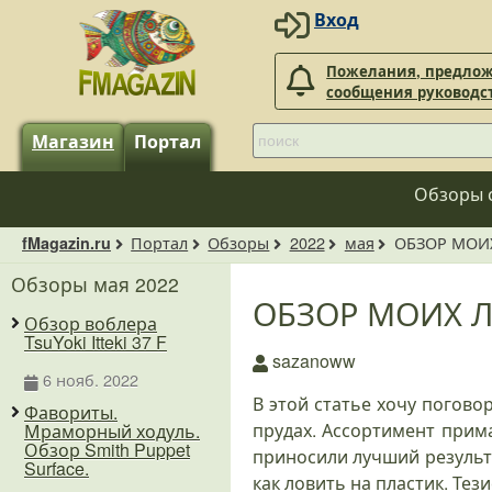
Вход
Пожелания, предлож
сообщения руководс
Магазин
Портал
Обзоры 
Портал
Обзоры
2022
мая
ОБЗОР МОИ
fMagazin.ru
Обзоры мая 2022
ОБЗОР МОИХ 
Обзор воблера
TsuYoki Itteki 37 F
sazanoww
6 нояб. 2022
В этой статье хочу погово
Фавориты.
прудах. Ассортимент прим
Мраморный ходуль.
Обзор Smith Puppet
приносили лучший результа
Surface.
как ловить на пластик. Тез