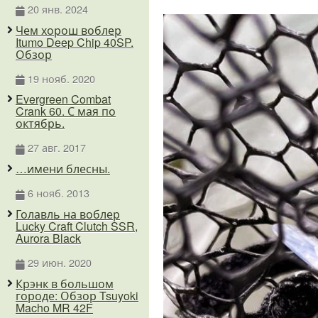
20 янв. 2024
Чем хорош воблер
Itumo Deep Chip 40SP.
Обзор
19 нояб. 2020
Evergreen Combat
Crank 60. С мая по
октябрь.
27 авг. 2017
…имени блесны.
6 нояб. 2013
Голавль на воблер
Lucky Craft Clutch SSR,
Aurora Black
29 июн. 2020
Крэнк в большом
городе: Обзор Tsuyoki
Macho MR 42F