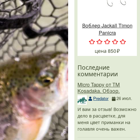
Воблер Jackall Timon
Panicra
.
.
.
.
.
цена
850
Последние
комментарии
Micro Tappy от ТМ
Kosadaka. Обзор.
Predator
26 июл.
И вам за отзыв! Возможно
дело в расцветке, для
меня цвет приманки на
голавля очень важен.