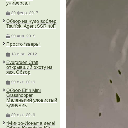
универсал
20 февр. 2017
Обзор на чудо воблер
TsuYoki Agent SSR 40F
29 янв. 2019
Просто "зверь"
18 июн. 2012
Evergreen Craft,
открывший охоту на
язя. Обзор
29 окт. 2019
Обзор Elfin Mini
Grasshopper
Маленький уловистый
кузнечик
29 окт. 2019
"Микро-Ионы" в деле!
Обзор Kosadaka ION