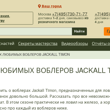
Ваш город
+7(495)730-71-77
+7(495
Москва
ения,
доставка
1–2
дня, самовывоз
из
доставка
тву
розничного магазина
4
дня
Г
Найти
снастей
Секреты мастерства
Видеообзоры
Отчёты о
Х ЛЮБИМЫХ ВОБЛЕРОВ JACKALL TIMON
ЛЮБИМЫХ ВОБЛЕРОВ JACKALL 
рить о воблерах Jackall Timon, предназначенных для ло
анок довольно большой. Рассказать про все невозможно
т. В этом сезоне практически не ловил на железо, а хо
исно про каждый из воблеров ниже.