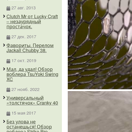
27 авг. 2013
Clutch Mr от Lucky Craft
– незаурядный
простачок.
27 дек. 2017
Фавориты. Перелом
Jackall Chubby 38.
17 окт. 2019
Мал, да удал! Обзор
воблера TsuYoki Swing
XC
27 нояб. 2022
Универсальный
«толстячок» Cranky 40
15 мая 2017
Без улова не
останешься! Обзор
воблера Strike Pro