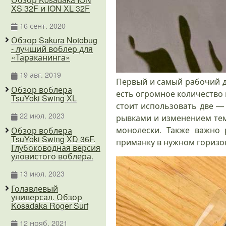
XS 32F и ION XL 32F
16 сент. 2020
Обзор Sakura Notobug
- лучший воблер для
«Тараканинга»
19 авг. 2019
Первый и самый рабочий дл
Обзор воблера
есть огромное количество 
TsuYoki Swing XL
стоит использовать две —
22 июл. 2023
рывками и изменением тем
монолески. Также важно 
Обзор воблера
TsuYoki Swing XD 36F.
приманку в нужном горизо
Глубоководная версия
уловистого воблера.
13 июл. 2023
Голавлевый
универсал. Обзор
Kosadaka Roger Surf
12 нояб. 2021