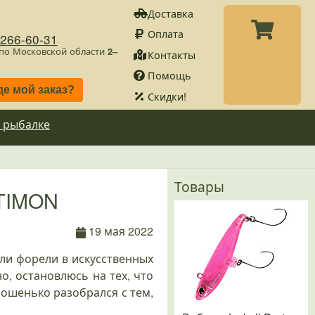
Доставка
Оплата
)266-60-31
 по Московской области
2–
Контакты
Помощь
де мой заказ?
Скидки!
 рыбалке
Товары
TIMON
19 мая 2022
вли форели в искусственных
, остановлюсь на тех, что
рошенько разобрался с тем,