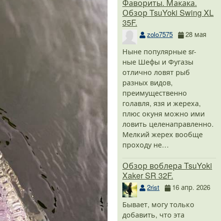
Фавориты. Макака.
Обзор TsuYoki Swing XL
35F.
zolo7575
28 мая
Ныне популярные sr-
ные Шефы и Фугазы
отлично ловят рыб
разных видов,
преимущественно
голавля, язя и жереха,
плюс окуня можно ими
ловить целенаправленно.
Мелкий жерех вообще
проходу не…
Обзор воблера TsuYoki
Xaker SR 32F.
2rist
16 апр. 2026
Бывает, могу только
добавить, что эта