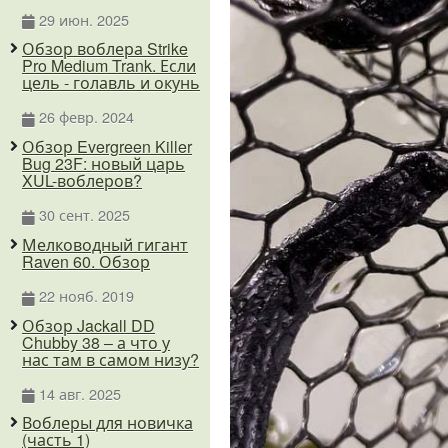
29 июн. 2025
Обзор воблера Strike
Pro Medium Trank. Если
цель - голавль и окунь
26 февр. 2024
Обзор Evergreen Killer
Bug 23F: новый царь
XUL-воблеров?
30 сент. 2025
Мелководный гигант
Raven 60. Обзор
22 нояб. 2019
Обзор Jackall DD
Chubby 38 – а что у
нас там в самом низу?
14 авг. 2025
Воблеры для новичка
(часть 1)