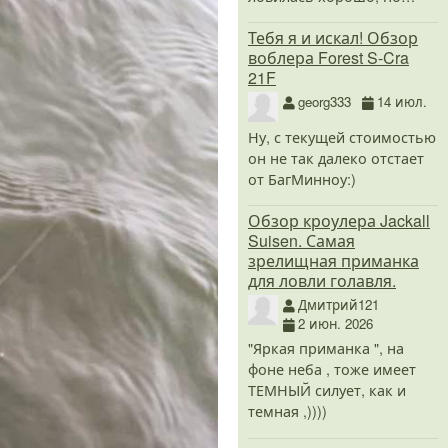
Тебя я и искал! Обзор
воблера Forest S-Cra
21F
georg333
14 июл.
Ну, с текущей стоимостью
он не так далеко отстает
от БагМинноу:)
Обзор кроулера Jackall
Suisen. Самая
зрелищная приманка
для ловли голавля.
Дмитрий121
2 июн. 2026
"Яркая приманка ", на
фоне неба , тоже имеет
ТЕМНЫЙ силует, как и
темная ,))))