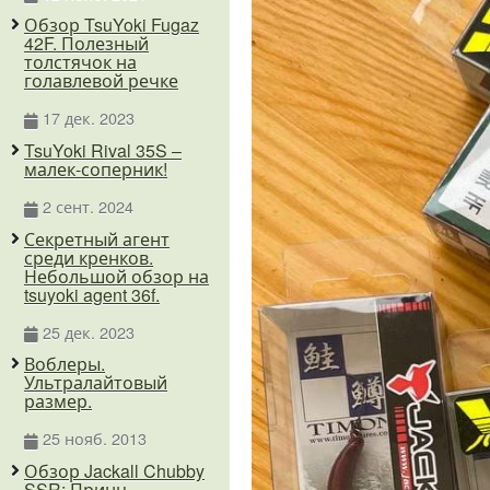
Обзор TsuYoki Fugaz
42F. Полезный
толстячок на
голавлевой речке
17 дек. 2023
TsuYoki Rival 35S –
малек-соперник!
2 сент. 2024
Секретный агент
среди кренков.
Небольшой обзор на
tsuyoki agent 36f.
25 дек. 2023
Воблеры.
Ультралайтовый
размер.
25 нояб. 2013
Обзор Jackall Chubby
SSR: Принц