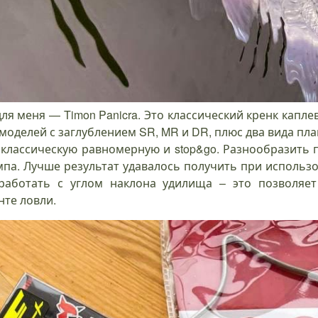
я меня — Timon Panicra. Это классический кренк капл
моделей с заглублением SR, MR и DR, плюс два вида пла
 классическую равномерную и stop&go. Разнообразить
па. Лучше результат удавалось получить при исполь
работать с углом наклона удилища – это позволяе
нте ловли.