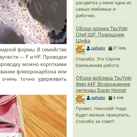
расцветка у меня одна из
самых любимых и
рабочих.
Обзор крэнка TsuYoki
Chef 32F. Помощник
Шефа
palfedor
27 янв.
евидной формы. В семействе
вучести — F и HF. Проводки
Спасибо. Это Сергея
 проводку можно короткими
Емельянова работа.
зовании флюорокарбона или
Обзор воблера TsuYoki
т очень точно удерживать
Itteki 44F. Возрождение
легенды Super Hornet
palfedor
4 янв.
Привет, Николай! Надо
будет мелких прикупить,
Спасибо за совет!