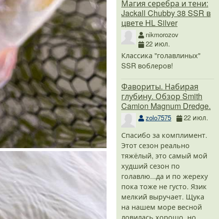
Магия серебра и тени:
Jackall Chubby 38 SSR в
цвете HL Silver
nikmorozov
22 июл.
Классика "голавлиных"
SSR воблеров!
Фавориты. Набирая
глубину. Обзор Smith
Camion Magnum Dredge.
zolo7575
22 июл.
Спасибо за комплимент.
Этот сезон реально
тяжёлый, это самый мой
худший сезон по
голавлю...да и по жереху
пока тоже не густо. Язик
мелкий выручает. Щука
на нашем море весной
ловилась хорошо, но…