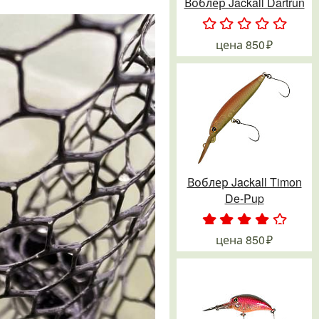
Воблер Jackall Dartrun
.
.
.
.
.
цена
850
Воблер Jackall Timon
De-Pup
.
.
.
.
.
цена
850