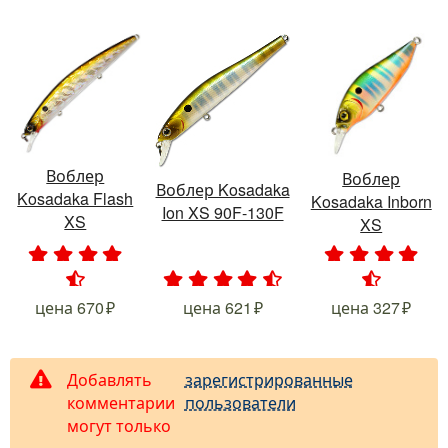
Воблер
Воблер
Воблер Kosadaka
Kosadaka Flash
Kosadaka Inborn
Ion XS 90F-130F
XS
XS
.
.
.
.
.
.
.
.
.
.
.
.
.
.
.
цена
670
цена
621
цена
327
Добавлять
зарегистрированные
комментарии
пользователи
могут только