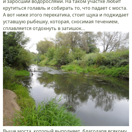
и заросший водорослями. На таком участке любит
крутиться голавль и собирать то, что падает с моста.
А вот ниже этого перекатика, стоит щука и поджидает
уставшую рыбешку, которая, сносимая течением,
сплавляется отдохнуть в затишок...
Выше моста, который выполняет, благодаря всякому