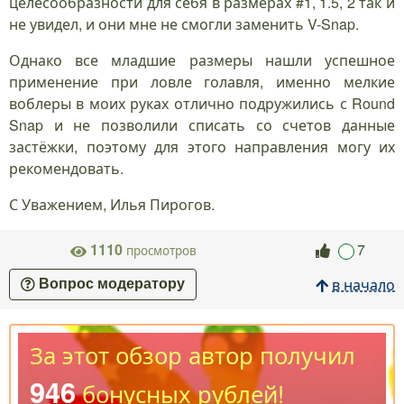
Поскольку я давно являюсь спиннингистом, то
основной способ использования описываемого
аксессуара – это поводковый элемент. Их я
использую для вязания флюорокарбоновых
поводков, а иногда и для оснащения струны для
быстроты смены приманок.