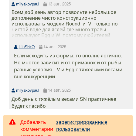
в начало
Вопрос модератору
За этот обзор автор получил
946
бонусных рублей!
узнать подробнее об акции
Непредсказуемая классика от
Decoy. Обзор застежек Decoy
Round Snap — товары
Застежка Decoy Round Snap (упаковка)