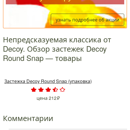
Как и говорил, Decoy Round Snap оставил у меня
неоднозначное впечатление, поэтому особой
целесообразности для себя в размерах #1, 1.5, 2 так и
не увидел, и они мне не смогли заменить V-Snap.
Однако все младшие размеры нашли успешное
применение при ловле голавля, именно мелкие
воблеры в моих руках отлично подружились с Round
Snap и не позволили списать со счетов данные
застёжки, поэтому для этого направления могу их
рекомендовать.
С Уважением, Илья Пирогов.
1110
7
просмотров