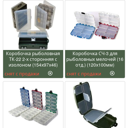
Коробочка рыболовная
Коробочка СЧ-3 для
ТК-22 2-х сторонняя с
рыболовных мелочей (16
изолоном (154х97х46)
отд.) (120х100мм)
снят с продажи
снят с продажи