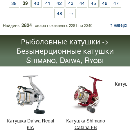
38
39
40
41
42
43
44
45
46
47
48
→
2824
↑ наверх
Найдены
товара
показаны с
2281
по
2340
Рыболовные катушки ->
Безынерционные катушки
Shimano, Daiwa, Ryobi
Катушк
Катушка Daiwa Regal
Катушка Shimano
5iA
Catana FB