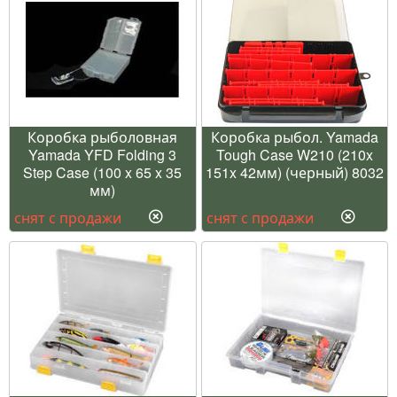
Коробка рыболовная
Коробка рыбол. Yamada
Yamada YFD Folding 3
Tough Case W210 (210x
Step Case (100 x 65 x 35
151x 42мм) (черный) 8032
мм)
снят с продажи
снят с продажи