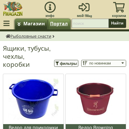
Магазин
Портал
Найти
Рыболовные снасти
fMagazin.ru
Ящики, тубусы,
чехлы,
коробки
фильтры
Ведро для прикормки
Ведро Browning