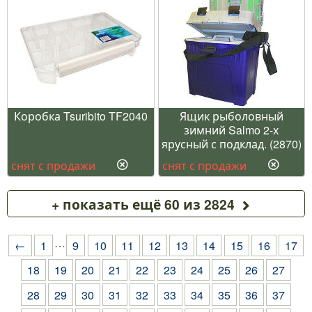
Коробка Tsuribito TF2040
Ящик рыболовный
зимний Salmo 2-х
ярусный с подклад. (2870)
снят с продажи
снят с продажи
+ показать ещё 60 из 2824
…
←
1
9
10
11
12
13
14
15
16
17
18
19
20
21
22
23
24
25
26
27
28
29
30
31
32
33
34
35
36
37