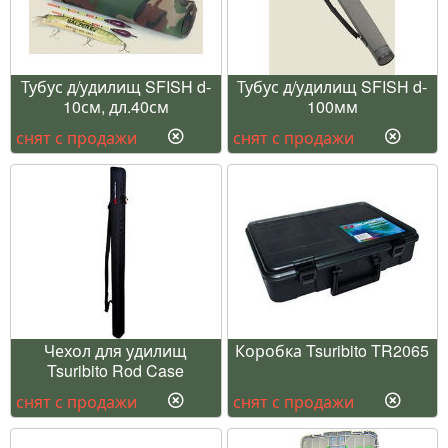
Тубус д/удилищ SFISH d-
Тубус д/удилищ SFISH d-
10см, дл.40см
100мм
снят с продажи
снят с продажи
Чехол для удилищ
Коробка Tsuribito TR2065
Tsuribito Rod Case
снят с продажи
снят с продажи