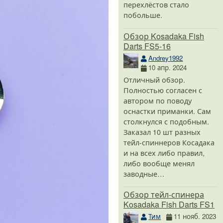
перехлёстов стало
побольше.
Обзор Kosadaka Fish
Darts FS5-16
Andrey1992
10 апр. 2024
Отличный обзор.
Полностью согласен с
автором по поводу
оснастки приманки. Сам
столкнулся с подобным.
Заказал 10 шт разных
тейл-спиннеров Косадака
и на всех либо правил,
либо вообще менял
заводные…
Обзор тейл-спинера
Kosadaka Fish Darts FS1
Тим
11 нояб. 2023