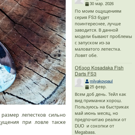
30 мар. 2026
По моим ощущениям
серия FS3 будет
поинтереснее, лучше
заводится. В данной
модели бывают проблемы
с запуском из-за
маловатого лепестка.
Ловят обе.
Обзор Kosadaka Fish
Darts FS3
milyakovpaul
25 февр.
Всем доб день. Тейл как
вид приманки хорош.
Пользуюсь на быстриках
май июнь месяц, но
 размер лепестков сильно
предпочитаю реалки от
щущения при ловле также
DUO и сокопки от
Megabass.