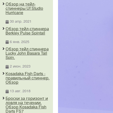
Обзор на тейл-
спиннеры Uf Studio
Hurricane
30 апр. 2021
Обзор тейл-спиннера
Berkley Pulse Spintail
6 янв. 2025
Обзор тейл спиннера
Lucky John Basara Tail
Spin.
2 июн. 2023
Kosadaka Fish Darts -
правильный спиннер.
Обзор
13 авг. 2018
Броски за горизонт и
ловля на течении.
Обзор Kosadaka Fish
Darts FS7