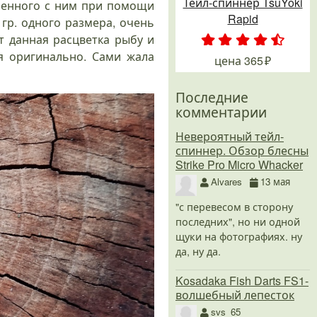
Тейл-спиннер TsuYoki
иненного с ним при помощи
Rapid
гр. одного размера, очень
т данная расцветка рыбу и
.
.
.
.
.
я оригинально. Сами жала
цена
365
Последние
комментарии
Невероятный тейл-
спиннер. Обзор блесны
Strike Pro Micro Whacker
Alvares
13 мая
"с перевесом в сторону
последних", но ни одной
щуки на фотографиях. ну
да, ну да.
Kosadaka Fish Darts FS1-
волшебный лепесток
svs_65