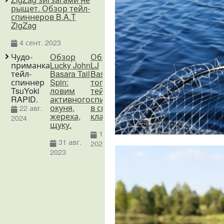
рыщет. Обзор тейл-
спиннеров B.A.T
ZigZag
4 сент. 2023
Чудо-
Обзор
Обзор
Kosadaka
Kosadaka
приманка
Lucky John
LJ
Fish Darts
Fish
тейл-
Basara Tail
Basara -
FS1-
Darts FS1
спиннер
Spin:
топовый
волшебный
TsuYoki
ловим
тейл
лепесток
28 мар.
RAPID.
активного
спиннер
2024
окуня,
в своем
22 авг.
30 апр.
жереха,
классе
2024
2025
щуку.
17 окт.
31 авг.
2023
2023