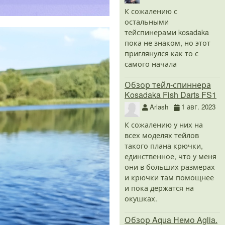
К сожалению с
остальными
тейспинерами kosadaka
пока не знаком, но этот
приглянулся как то с
самого начала
Обзор тейл-спиннера
Kosadaka Fish Darts FS1
Arlash
1 авг. 2023
К сожалению у них на
всех моделях тейлов
такого плана крючки,
единственное, что у меня
они в больших размерах
и крючки там помощнее
и пока держатся на
окушках.
Обзор Aqua Немо Aglia.