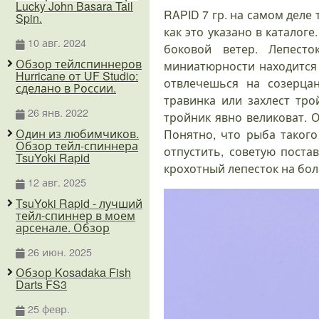
Lucky John Basara Tail
RAPID 7 гр. на самом деле 
Spin.
как это указано в каталог
10 авг. 2024
боковой ветер. Лепест
Обзор тейлспиннеров
миниатюрности находится 
Hurricane от UF Studio:
отвлечешься на созерца
сделано в России.
травинка или захлест тр
26 янв. 2022
тройник явно великоват. 
Один из любимчиков.
Понятно, что рыба таког
Обзор тейл-спиннера
отпустить, советую пост
TsuYoki Rapid
крохотный лепесток на бол
12 авг. 2025
TsuYoki Rapid - лучший
тейл-спиннер в моем
арсенале. Обзор
26 июн. 2025
Обзор Kosadaka Fish
Darts FS3
25 февр.