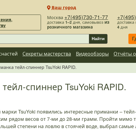
Ваш город
+7(495)730-71-77
+7(495
Москва
ения,
доставка
1–2
дня, самовывоз
из
доставка
тву
розничного магазина
4
дня
Г
Найти
снастей
Секреты мастерства
Видеообзоры
Отчёты о
манка тейл-спиннер TsuYoki RAPID.
тейл-спиннер TsuYoki RAPID.
й марки TsuYoki появились интересные приманки – тейл
им рядом весов от 7-ми до 28-ми грамм. Пройти мимо т
льшей степени на ловлю в стоячей воде, выбрал самые ле