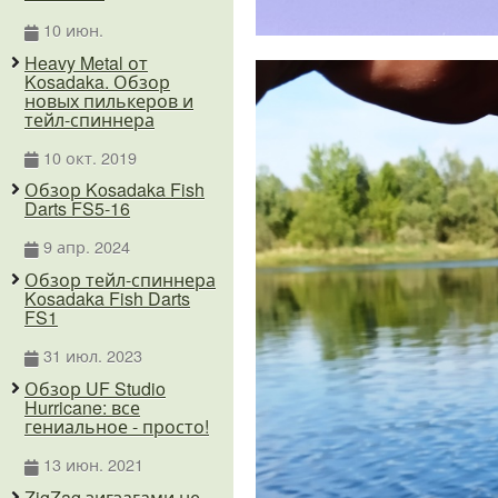
10 июн.
Heavy Metal от
Kosadaka. Обзор
новых пилькеров и
тейл-спиннера
10 окт. 2019
Обзор Kosadaka Fish
Darts FS5-16
9 апр. 2024
Обзор тейл-спиннера
Kosadaka Fish Darts
FS1
31 июл. 2023
Обзор UF Studio
Hurricane: все
гениальное - просто!
13 июн. 2021
ZigZag зигзагами не