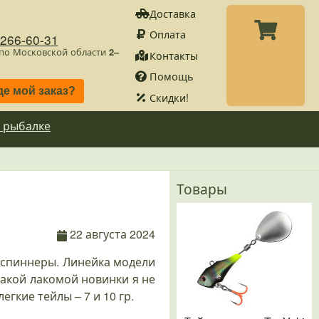
Доставка
Оплата
)266-60-31
 по Московской области
2–
Контакты
Помощь
де мой заказ?
Скидки!
 рыбалке
Товары
22 августа 2024
-спиннеры. Линейка модели
акой лакомой новинки я не
гкие тейлы – 7 и 10 гр.