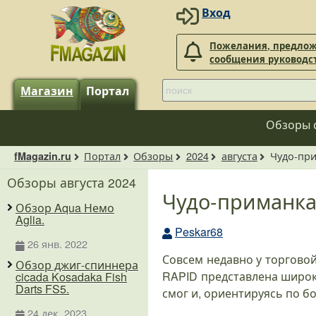
Вход
Пожелания, предлож
сообщения руководс
Магазин
Портал
Обзоры 
Портал
Обзоры
2024
августа
Чудо-при
fMagazin.ru
Обзоры августа 2024
Чудо-приманка 
Обзор Aqua Немо
Aglia.
Peskar68
26 янв. 2022
Совсем недавно у торгово
Обзор джиг-спиннера
RAPID представлена широк
cicada Kosadaka Fish
Darts FS5.
смог и, ориентируясь по бо
24 дек. 2023