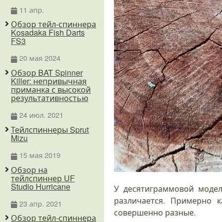
11 апр.
Обзор тейл-спиннера
Kosadaka Fish Darts
FS3
20 мая 2024
Обзор BAT Spinner
Killer: непривычная
приманка с высокой
результативностью
24 июл. 2021
Тейлспиннеры Sprut
Mizu
15 мая 2019
Обзор на
тейлспиннер UF
Studio Hurricane
У десятиграммовой модел
различается. Примерно 
23 апр. 2021
совершенно разные.
Обзор тейл-спиннера