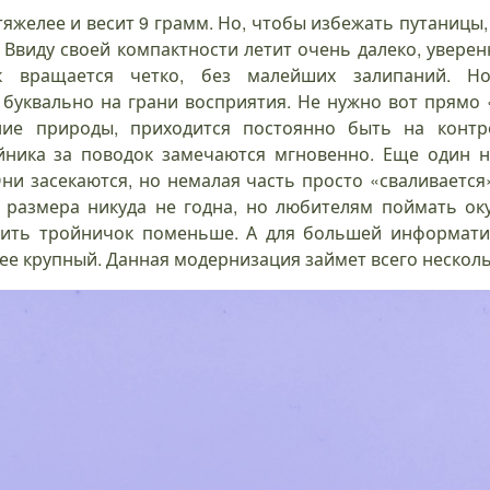
тяжелее и весит 9 грамм. Но, чтобы избежать путаницы,
е. Ввиду своей компактности летит очень далеко, увер
ок вращается четко, без малейших залипаний. Но
буквально на грани восприятия. Не нужно вот прямо 
ние природы, приходится постоянно быть на контр
ойника за поводок замечаются мгновенно. Еще один н
Они засекаются, но немалая часть просто «сваливается
о размера никуда не годна, но любителям поймать ок
авить тройничок поменьше. А для большей информат
ее крупный. Данная модернизация займет всего несколь