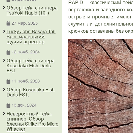
RAPID – классический тей
Обзор тейл-спиннера
вертлюжка и заводного ко
TsuYoki Rapid (10г)
острые и прочные, имеют 
27 мар. 2025
служит ли дополнительно
крючков оставлены без окр
Lucky John Basara Tail
Spin: маленький
щучий агрессор
12 нояб. 2024
Обзор тейл-спинера
Kosadaka Fish Darts
FS1
11 нояб. 2023
Обзор Kosadaka Fish
Darts FS1.
13 дек. 2024
Невероятный тейл-
спиннер. Обзор
блесны Strike Pro Micro
Whacker