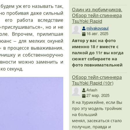
 будем уж его называть так,
Один из любимчиков.
енно пробивая даже сильный
Обзор тейл-спиннера
 его работа вследствие
TsuYoki Rapid
«прислушиваться», но и не
milyakovpaul
оле. Впрочем, прилипшая
16 авг. 2025
юанс – для мелких окуней
Автор у вас на фото
именно 18 г вместе с
» в процессе вываживания.
палкой до 11г вы когда
унишку и собственноручно
сюжет собираете на
ивности можно заменить и
фото повнимательней
ко секунд.
Обзор тейл-спиннера
TsuYoki Rapid (10г)
Arlash
27 мар. 2025
Я на Хурикейне, если Вы
про эту модель тройник
на больший
менял, засекаться стало
получше, правда и