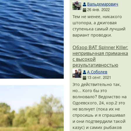
Вальдемарович
26 янв. 2022
Тем не менее, никакого
штопора, а джиговая
ступенька самый лучший
вариант проводки.
Обзор BAT Spinner Killer:
непривычная приманка
с высокой
результативностью
А.Соболев
13 сент. 2021
Это действительно так,
но... Кого бы это
волновало? Ведомство на
Одоевского, 24, кор.2 это
не волнует (пока их не
спросишь и я спрашивал
и они подтвердили такой
казус) и самих рыбаков