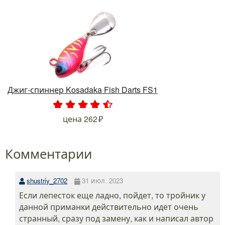
Джиг-спиннер Kosadaka Fish Darts FS1
.
.
.
.
.
цена
262
Комментарии
shustriy_2702
31 июл. 2023
Если лепесток еще ладно, пойдет, то тройник у
данной приманки действительно идет очень
странный, сразу под замену, как и написал автор