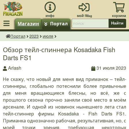
Магазин
Портал
Найти
Портал
2023
июля
fMagazin.ru
Обзор тейл-спиннера Kosadaka Fish
Darts FS1
Arlash
31 июля 2023
Не скажу, что новый для меня вид приманок – тейл-
спиннеры, глобально потеснили более привычные
для меня вращающиеся блесны, но всё, же с
прошлого сезона прочно заняли своё место в моём
арсенале. И одной из новинок нынешнего лета стал
тейл-спиннер фирмы Kosadaka - Fish Darts FS1.
Приманка однозначно рабочая, результативная, но, с
моей точки зрения, требующая некоторых