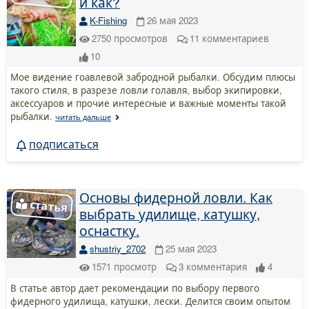
и как?
K-Fishing
26 мая 2023
2750
просмотров
11
комментариев
10
Мое видение гоавлевой забродной рыбалки. Обсудим плюсы
такого стиля, в разрезе ловли голавля, выбор экипировки,
аксессуаров и прочие интересные и важные моменты такой
рыбалки.
читать дальше
подписаться
Основы фидерной ловли. Как
выбрать удилище, катушку,
оснастку.
shustriy_2702
25 мая 2023
1571
просмотр
3
комментария
4
В статье автор дает рекомендации по выбору первого
фидерного удилища, катушки, лески. Делится своим опытом