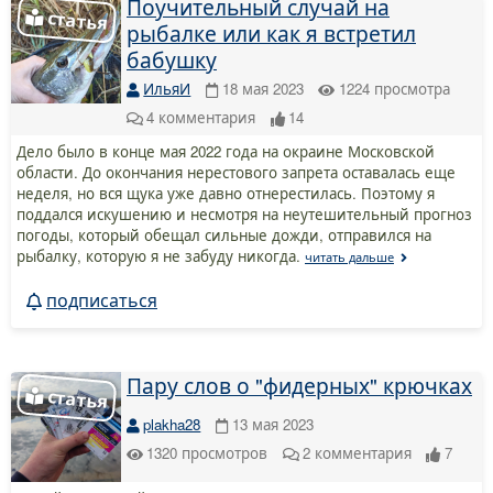
Поучительный случай на
рыбалке или как я встретил
бабушку
ИльяИ
18 мая 2023
1224
просмотра
4
комментария
14
Дело было в конце мая 2022 года на окраине Московской
области. До окончания нерестового запрета оставалась еще
неделя, но вся щука уже давно отнерестилась. Поэтому я
поддался искушению и несмотря на неутешительный прогноз
погоды, который обещал сильные дожди, отправился на
рыбалку, которую я не забуду никогда.
читать дальше
подписаться
Пару слов о "фидерных" крючках
plakha28
13 мая 2023
1320
просмотров
2
комментария
7