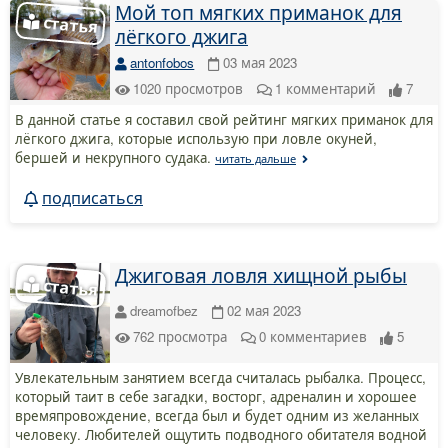
Мой топ мягких приманок для
лёгкого джига
antonfobos
03 мая 2023
1020
просмотров
1
комментарий
7
В данной статье я составил свой рейтинг мягких приманок для
лёгкого джига, которые использую при ловле окуней,
бершей и некрупного судака.
читать дальше
подписаться
Джиговая ловля хищной рыбы
dreamofbez
02 мая 2023
762
просмотра
0
комментариев
5
Увлекательным занятием всегда считалась рыбалка. Процесс,
который таит в себе загадки, восторг, адреналин и хорошее
времяпровождение, всегда был и будет одним из желанных
человеку. Любителей ощутить подводного обитателя водной