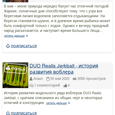
В мае – июне природа нередко балует нас отличной погодой.
Жаркие, солнечные дни способствуют тому, что с утра все
береговая линия водоемов заполняется отдыхающими. На
берегах становится шумно, и в дневное время рыбалка может
быть комфортной только с лодки. Однако к вечеру праздный
народ разъезжается, и наступает время Большего Леща…
читать дальше
подписаться
DUO Realis Jerkbait - история
развития воблера
Arlash
05 мая 2023
2059
просмотров
1
комментарий
4
История развития модельного ряда воблеров DUO Realis
Jerkbait, с кратким описанием их общих черт и некоторых
отличий в конструкции.
читать дальше
подписаться