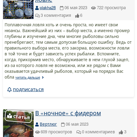
plakha28
06 мая 2023
722
просмотра
3
комментария
6
Поплавочная ловля хоть и очень проста, но имеет свои
нюансы. Важнейший из них – выбор места, а именно промер
глубины и изучение дна, чем многие рыболовы сильно
пренебрегают, тем самым допуская большую ошибку. Ведь от
правильного выбора места, его закорма, возможности ловли
в той точке и будет зависеть успех рыбалки. Вспомните,
когда, прикормив место, обнаруживаете в нем глухой зацеп,
из-за которого ловля не возможна, или же рядом с Вами
оказывается удачливый рыболов, который на порядок Вас
обла
читать дальше
подписаться
В «ночное» с фидером
Вертлюг
06 мая 2023
609
просмотров
0
комментариев
3