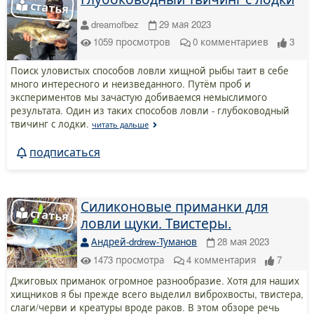
dreamofbez
29 мая 2023
1059
просмотров
0
комментариев
3
Поиск уловистых способов ловли хищной рыбы таит в себе
много интересного и неизведанного. Путём проб и
экспериментов мы зачастую добиваемся немыслимого
результата. Один из таких способов ловли - глубоководный
твичинг с лодки.
читать дальше
подписаться
Силиконовые приманки для
ловли щуки. Твистеры.
Андрей-drdrew-Туманов
28 мая 2023
1473
просмотра
4
комментария
7
Джиговых приманок огромное разнообразие. Хотя для наших
хищников я бы прежде всего выделил виброхвосты, твистера,
слаги/черви и креатуры вроде раков. В этом обзоре речь