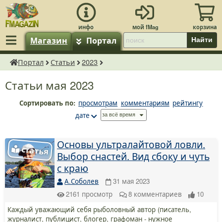
Магазин
Портал
Найти
Портал
Статьи
2023
fMagazin.ru
Статьи мая 2023
Сортировать по:
просмотрам
комментариям
рейтингу
дате
Основы ультралайтовой ловли.
Выбор снастей. Вид сбоку и чуть
с краю
А.Соболев
31 мая 2023
2161
просмотр
8
комментариев
10
Каждый уважающий себя рыболовный автор (писатель,
журналист, публицист, блогер, графоман - нужное