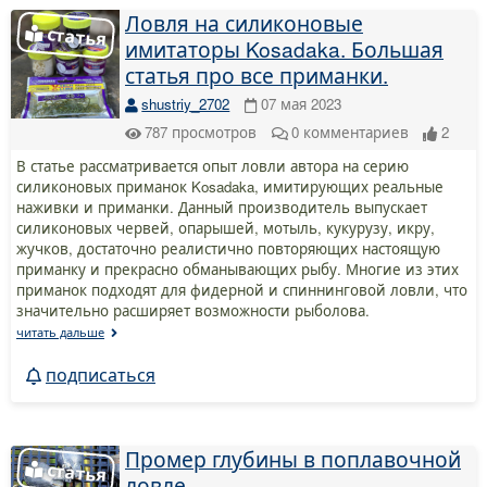
Ловля на силиконовые
имитаторы Kosadaka. Большая
статья про все приманки.
shustriy_2702
07 мая 2023
787
просмотров
0
комментариев
2
В статье рассматривается опыт ловли автора на серию
силиконовых приманок Kosadaka, имитирующих реальные
наживки и приманки. Данный производитель выпускает
силиконовых червей, опарышей, мотыль, кукурузу, икру,
жучков, достаточно реалистично повторяющих настоящую
приманку и прекрасно обманывающих рыбу. Многие из этих
приманок подходят для фидерной и спиннинговой ловли, что
значительно расширяет возможности рыболова.
читать дальше
подписаться
Промер глубины в поплавочной
ловле