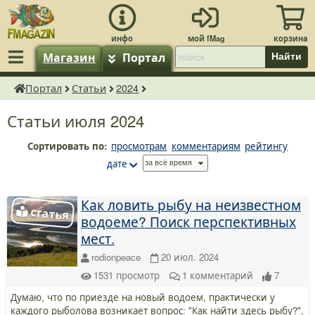
Магазин
Портал
Найти
Портал
Статьи
2024
fMagazin.ru
Статьи июля 2024
Сортировать по:
просмотрам
комментариям
рейтингу
дате
Как ловить рыбу на неизвестном
водоеме? Поиск перспективных
мест.
rodionpeace
20 июл. 2024
1531
просмотр
1
комментарий
7
Думаю, что по приезде на новый водоем, практически у
каждого рыболова возникает вопрос: "Как найти здесь рыбу?".