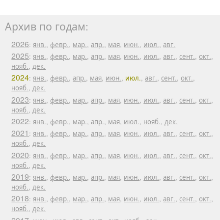
Архив по годам:
2026
:
янв.
,
февр.
,
мар.
,
апр.
,
мая
,
июн.
,
июл.
,
авг.
2025
:
янв.
,
февр.
,
мар.
,
апр.
,
мая
,
июн.
,
июл.
,
авг.
,
сент.
,
окт.
,
нояб.
,
дек.
2024
:
янв.
,
февр.
,
апр.
,
мая
,
июн.
,
июл.
,
авг.
,
сент.
,
окт.
,
нояб.
,
дек.
2023
:
янв.
,
февр.
,
мар.
,
апр.
,
мая
,
июн.
,
июл.
,
авг.
,
сент.
,
окт.
,
нояб.
,
дек.
2022
:
янв.
,
февр.
,
мар.
,
апр.
,
мая
,
июл.
,
нояб.
,
дек.
2021
:
янв.
,
февр.
,
мар.
,
апр.
,
мая
,
июн.
,
июл.
,
авг.
,
сент.
,
окт.
,
нояб.
,
дек.
2020
:
янв.
,
февр.
,
мар.
,
апр.
,
мая
,
июн.
,
июл.
,
авг.
,
сент.
,
окт.
,
нояб.
,
дек.
2019
:
янв.
,
февр.
,
мар.
,
апр.
,
мая
,
июн.
,
июл.
,
авг.
,
сент.
,
окт.
,
нояб.
,
дек.
2018
:
янв.
,
февр.
,
мар.
,
апр.
,
мая
,
июн.
,
июл.
,
авг.
,
сент.
,
окт.
,
нояб.
,
дек.