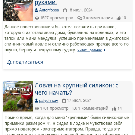
руками.
Antonfobos
18 июл. 2024
1527
просмотров
3
комментария
10
Данное повествование я бы хотел посвятить приманке,
которую я изготавливаю дома, буквально на коленках, и это
тапок или мини мандулка, успешно применяемая в джиговой
спиннинговый ловле и отлично работающая прежде всего по
окуню, бершу и некрупному судаку.
читать дальше
подписаться
Ловля на крупный силикон: с
чего начать?
palych-sav
17 июл. 2024
1701
просмотр
1
комментарий
14
Помню время, когда для меня "крупными" были силиконовые
приманки размером 4". Я сидел в лодке и чувствовал себя
прямо новатором - экспериментатором. Правда, тогда эти
эксперименты закончились чередой неудач и я забросил это