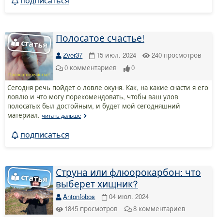
подписаться
Полосатое счастье!
Zver37
15 июл. 2024
240
просмотров
0
комментариев
0
Сегодня речь пойдет о ловле окуня. Как, на какие снасти я его
ловлю и что могу порекомендовать, чтобы ваш улов
полосатых был достойным, и будет мой сегодняшний
материал.
читать дальше
подписаться
Струна или флюорокарбон: что
выберет хищник?
Antonfobos
04 июл. 2024
1845
просмотров
8
комментариев