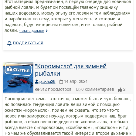
Этот материал предназначен, в первую очередь для новичков
рыбной ловли. И будет он посвящён главному хищнику
наших водоемов, моему опыту его ловли и тем наблюдениям
и наработкам по нему, которые у меня есть, и которые, я
надеюсь, будут интересны новичкам, и не только, рыбной
ловли.
читать дальше
подписаться
"Коромысло" для зимней
рыбалки
plakha28
14 апр. 2024
312
просмотров
0
комментариев
2
Последние лет семь – это точно, а может быть и чуть больше,
но появилась тенденция ловить леща зимой с помощью
оснастки «коромысло», причем не сказать, что это что-то
новое или заморское ноу-хау, которым подвержен наш брат
рыболов, а обыкновенное дедовское «коромысло», что было
всегда вместе с «паровозом», «комбайном», «покатком» и т.д.
Но чем же обуславливается такой интерес и второе дыхание к