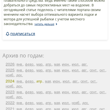
плавательного средства. Ведь именно таким способом можно
добраться до самых перспективных мест на водоеме. В
сегодняшней статье поделюсь с читателями портала своим
мнением насчет выбора оптимального варианта лодки и
мотора для успешной рыбалки с учетом местного
законодательства.
читать дальше
подписаться
Архив по годам:
2026
:
янв.
,
февр.
,
мар.
,
апр.
,
мая
,
июн.
,
июл.
,
авг.
2025
:
янв.
,
февр.
,
мар.
,
апр.
,
мая
,
июн.
,
июл.
,
авг.
,
сент.
,
окт.
,
нояб.
,
дек.
2024
:
янв.
,
февр.
,
апр.
,
мая
,
июн.
,
июл.
,
авг.
,
сент.
,
окт.
,
нояб.
,
дек.
2023
:
янв.
,
февр.
,
мар.
,
апр.
,
мая
,
июн.
,
июл.
,
авг.
,
сент.
,
окт.
,
нояб.
,
дек.
2022
:
янв.
,
февр.
,
мар.
,
апр.
,
мая
,
июл.
,
нояб.
,
дек.
2021
:
янв.
,
февр.
,
мар.
,
апр.
,
мая
,
июн.
,
июл.
,
авг.
,
сент.
,
окт.
,