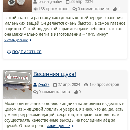
lenar.nigmatov
28 апр. 2024
168
просмотров
0
комментариев
1
в этой статье я расскажу как сделать контейнер для хранения
маленьких вещей.Он делается очень быстро , а самое главное
надёжно. С этой подделкой справится даже ребёнок , так как
она максимально легка в изготовлении -- 10-15 минут
читать дальше
подписаться
Весенняя щука!
Zver37
27 апр. 2024
180
просмотров
0
комментариев
0
Можно ли весеннюю ловлю хищника на жерлицы выделить в
целом из живцовой ловли? Я уверен, я знаю, что да. Да, есть
у меня ряд рекомендаций, секретов, которые позволят вам
осуществлять качественные выходы на последний лёд за
щукой. О том и речь.
читать дальше