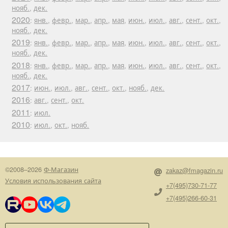
нояб.
,
дек.
2020
:
янв.
,
февр.
,
мар.
,
апр.
,
мая
,
июн.
,
июл.
,
авг.
,
сент.
,
окт.
,
нояб.
,
дек.
2019
:
янв.
,
февр.
,
мар.
,
апр.
,
мая
,
июн.
,
июл.
,
авг.
,
сент.
,
окт.
,
нояб.
,
дек.
2018
:
янв.
,
февр.
,
мар.
,
апр.
,
мая
,
июн.
,
июл.
,
авг.
,
сент.
,
окт.
,
нояб.
,
дек.
2017
:
июн.
,
июл.
,
авг.
,
сент.
,
окт.
,
нояб.
,
дек.
2016
:
авг.
,
сент.
,
окт.
2011
:
июл.
2010
:
июл.
,
окт.
,
нояб.
©2008–2026
Ф-Магазин
zakaz@fmagazin.ru
Условия использования сайта
+7(495)730-71-77
+7(495)266-60-31