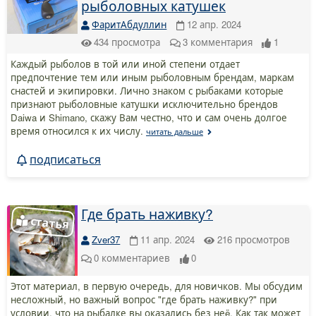
рыболовных катушек
ФаритАбдуллин
12 апр. 2024
434
просмотра
3
комментария
1
Каждый рыболов в той или иной степени отдает
предпочтение тем или иным рыболовным брендам, маркам
снастей и экипировки. Лично знаком с рыбаками которые
признают рыболовные катушки исключительно брендов
Daiwa и Shimano, скажу Вам честно, что и сам очень долгое
время относился к их числу.
читать дальше
подписаться
Где брать наживку?
Zver37
11 апр. 2024
216
просмотров
0
комментариев
0
Этот материал, в первую очередь, для новичков. Мы обсудим
несложный, но важный вопрос "где брать наживку?" при
условии, что на рыбалке вы оказались без неë. Как так может