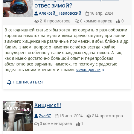
отвес зимой?
Алексей_Павловский
16 апр. 2024
210
просмотров
0
комментариев
0
В сегодняшней статье я бы хотел поговорить о разнообразии
хороших намоток на мультипликаторную катушку при ловли
зимнего хищника на различные приманки: вибы, блёсна и др.
Как мы знаем, вопрос о намотки остаётся всегда крайне
популярен, особенно у наших заядлых судачатников. А так,
как я имею достаточно большой опыт и перепробовал
абсолютно все варианты намоток, то поэтому с радостью
поделюсь моим мнением и с вами.
читать дальше
подписаться
Хищник!!!
Zver37
15 апр. 2024
214
просмотров
0
комментариев
1