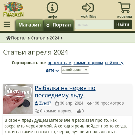
Магазин
Портал
Найти
Портал
Статьи
2024
fMagazin.ru
Статьи апреля 2024
Сортировать по:
просмотрам
комментариям
рейтингу
дате
Рыбалка на червя по
последнему льду.
Zver37
30 апр. 2024
198
просмотров
0
комментариев
0
В своем предыдущем материале я рассказал про то, как
сохранить червя зимой. А сегодня речь пойдет про то когда,
как и на какие снасти его, червя, лучше использовать в