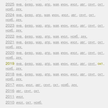
2025
:
янв.
,
февр.
,
мар.
,
апр.
,
мая
,
июн.
,
июл.
,
авг.
,
сент.
,
окт.
,
нояб.
,
дек.
2024
:
янв.
,
февр.
,
апр.
,
мая
,
июн.
,
июл.
,
авг.
,
сент.
,
окт.
,
нояб.
,
дек.
2023
:
янв.
,
февр.
,
мар.
,
апр.
,
мая
,
июн.
,
июл.
,
авг.
,
сент.
,
окт.
,
нояб.
,
дек.
2022
:
янв.
,
февр.
,
мар.
,
апр.
,
мая
,
июл.
,
нояб.
,
дек.
2021
:
янв.
,
февр.
,
мар.
,
апр.
,
мая
,
июн.
,
июл.
,
авг.
,
сент.
,
окт.
,
нояб.
,
дек.
2020
:
янв.
,
февр.
,
мар.
,
апр.
,
мая
,
июн.
,
июл.
,
авг.
,
сент.
,
окт.
,
нояб.
,
дек.
2019
:
янв.
,
февр.
,
мар.
,
апр.
,
мая
,
июн.
,
июл.
,
авг.
,
сент.
,
окт.
,
нояб.
,
дек.
2018
:
янв.
,
февр.
,
мар.
,
апр.
,
мая
,
июн.
,
июл.
,
авг.
,
сент.
,
окт.
,
нояб.
,
дек.
2017
:
июн.
,
июл.
,
авг.
,
сент.
,
окт.
,
нояб.
,
дек.
2016
:
авг.
,
сент.
,
окт.
2011
:
июл.
2010
:
июл.
,
окт.
,
нояб.