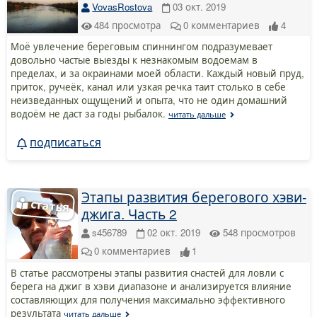
VovasRostova
03 окт. 2019
484
просмотра
0
комментариев
4
Моё увлечение береговым спиннингом подразумевает
довольно частые выезды к незнакомым водоемам в
пределах, и за окраинами моей области. Каждый новый пруд,
приток, ручеёк, канал или узкая речка таит столько в себе
неизведанных ощущений и опыта, что не один домашний
водоём не даст за годы рыбалок.
читать дальше
подписаться
Этапы развития берегового хэви-
джига. Часть 2
s456789
02 окт. 2019
548
просмотров
0
комментариев
1
В статье рассмотрены этапы развития снастей для ловли с
берега на джиг в хэви диапазоне и анализируется влияние
составляющих для получения максимально эффективного
результата
читать дальше