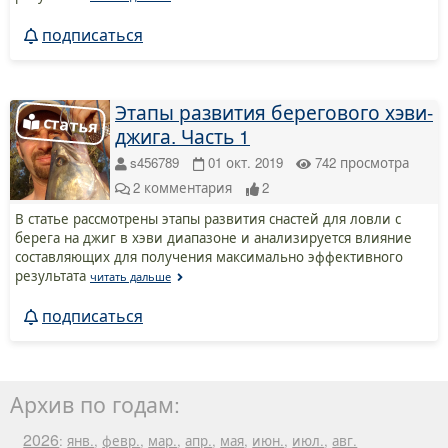
подписаться
Этапы развития берегового хэви-
джига. Часть 1
s456789
01 окт. 2019
742
просмотра
2
комментария
2
В статье рассмотрены этапы развития снастей для ловли с
берега на джиг в хэви диапазоне и анализируется влияние
составляющих для получения максимально эффективного
результата
читать дальше
подписаться
Архив по годам:
2026
:
янв.
,
февр.
,
мар.
,
апр.
,
мая
,
июн.
,
июл.
,
авг.