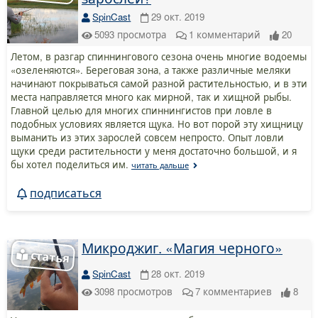
SpinCast
29 окт. 2019
5093
просмотра
1
комментарий
20
Летом, в разгар спиннингового сезона очень многие водоемы
«озеленяются». Береговая зона, а также различные меляки
начинают покрываться самой разной растительностью, и в эти
места направляется много как мирной, так и хищной рыбы.
Главной целью для многих спиннингистов при ловле в
подобных условиях является щука. Но вот порой эту хищницу
выманить из этих зарослей совсем непросто. Опыт ловли
щуки среди растительности у меня достаточно большой, и я
бы хотел поделиться им.
читать дальше
подписаться
Микроджиг. «Магия черного»
SpinCast
28 окт. 2019
3098
просмотров
7
комментариев
8