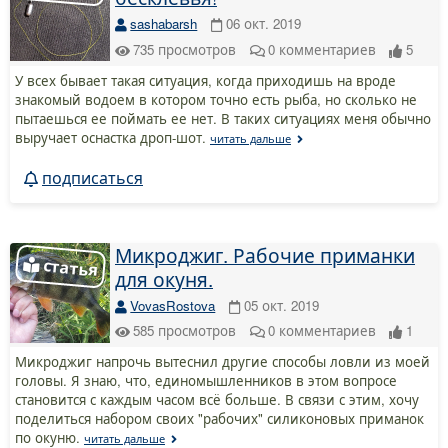
sashabarsh
06 окт. 2019
735
просмотров
0
комментариев
5
У всех бывает такая ситуация, когда приходишь на вроде
знакомый водоем в котором точно есть рыба, но сколько не
пытаешься ее поймать ее нет. В таких ситуациях меня обычно
выручает оснастка дроп-шот.
читать дальше
подписаться
Микроджиг. Рабочие приманки
для окуня.
VovasRostova
05 окт. 2019
585
просмотров
0
комментариев
1
Микроджиг напрочь вытеснил другие способы ловли из моей
головы. Я знаю, что, единомышленников в этом вопросе
становится с каждым часом всё больше. В связи с этим, хочу
поделиться набором своих "рабочих" силиконовых приманок
по окуню.
читать дальше