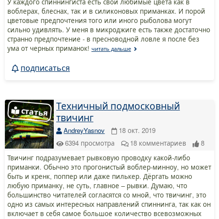
У каждого спиннингиста есть свои любимые цвета как в
воблерах, блеснах, так и в силиконовых приманках. И порой
цветовые предпочтения того или иного рыболова могут
сильно удивлять. У меня в микроджиге есть также достаточно
странно предпочтение - в пресноводной ловле я после без
ума от черных приманок!
читать дальше
подписаться
Техничный подмосковный
твичинг
AndreyYasnov
18 окт. 2019
6394
просмотра
18
комментариев
8
Твичинг подразумевает рывковую проводку какой-либо
приманки. Обычно это прогонистый воблер-минноу, но может
быть и кренк, поппер или даже пилькер. Дёргать можно
любую приманку, не суть, главное – рывки. Думаю, что
большинство читателей согласятся со мной, что твичинг, это
одно из самых интересных направлений спиннинга, так как он
включает в себя самое большое количество всевозможных