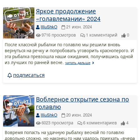
Яркое продолжение
«голавлемании» 2024
IlliuShkO
21 июн. 2024
9716
просмотров
1
комментарий
0
После классной рыбалки по голавлю мы решили вновь
вернуться на речку и попробовать уговорить красноперого. И
эта рыбалка превзошла наши ожидания, получившись одной
из лучших по ранней весне.
читать дальше
подписаться
Воблерное открытие сезона по
голавлю
IlliuShkO
20 июн. 2024
6023
просмотра
6
комментариев
4
Вовремя попасть на удачную рыбалку весной по голавлю
довольно сложно, но наконец-то нам удалось приехать «вчера