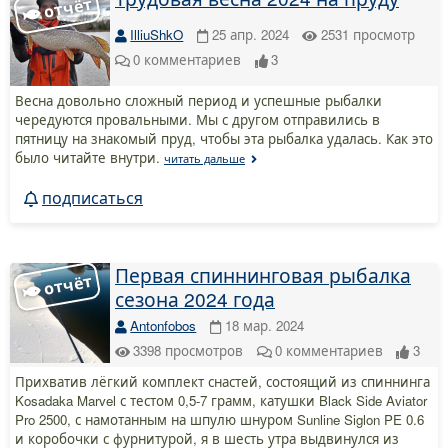
IlliuShkO
25 апр. 2024
2531
просмотр
0
комментариев
3
Весна довольно сложный период и успешные рыбалки
чередуются провальными. Мы с другом отправились в
пятницу на знакомый пруд, чтобы эта рыбалка удалась. Как это
было читайте внутри.
читать дальше
подписаться
Первая спиннинговая рыбалка
сезона 2024 года
Antonfobos
18 мар. 2024
3398
просмотров
0
комментариев
3
Прихватив лёгкий комплект снастей, состоящий из спиннинга
Kosadaka Marvel с тестом 0,5-7 грамм, катушки Black Side Aviator
Pro 2500, с намотанным на шпулю шнуром Sunline Siglon PE 0.6
и коробочки с фурнитурой, я в шесть утра выдвинулся из