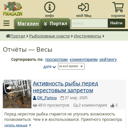
Магазин
Портал
Найти
Портал
Рыболовные снасти
Инструменты
fMagazin.ru
Отчёты — Весы
Сортировать по:
просмотрам
комментариям
рейтингу
дате
Активность рыбы перед
нерестовым запретом
DK_Fishing
27 мар. 2025
4810
просмотров
2
комментария
3
Перед нерестом рыбка старается не упускать возможность
полакомиться. Чем я и воспользовался. Приятного просмотра.
читать дальше