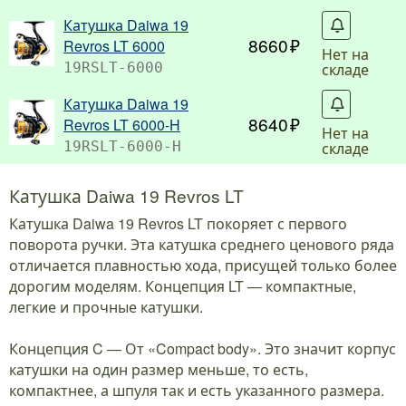
Катушка Daiwa 19
С
8660
Revros LT 6000
Нет на
складе
19RSLT-6000
Катушка Daiwa 19
С
8640
Revros LT 6000-H
Нет на
складе
19RSLT-6000-H
Катушка Daiwa 19 Revros LT
Катушка Daiwa 19 Revros LT покоряет с первого
поворота ручки. Эта катушка среднего ценового ряда
отличается плавностью хода, присущей только более
дорогим моделям. Концепция LT — компактные,
легкие и прочные катушки.
Концепция C — От «Compact body». Это значит корпус
катушки на один размер меньше, то есть,
компактнее, а шпуля так и есть указанного размера.