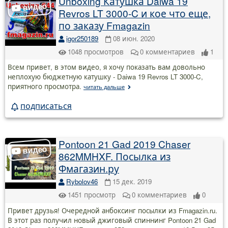
Unboxing Катушка Daiwa 19
Revros LT 3000-C и кое что еще,
по заказу Fmagazin
igor250189
08 июн. 2020
1048
просмотров
0
комментариев
1
Всем привет, в этом видео, я хочу показать вам довольно
неплохую бюджетную катушку - Daiwa 19 Revros LT 3000-C,
приятного просмотра.
читать дальше
подписаться
Pontoon 21 Gad 2019 Chaser
862MMHXF. Посылка из
Фмагазин.ру
Rybolov46
15 дек. 2019
1451
просмотр
0
комментариев
0
Привет друзья! Очередной анбоксинг посылки из Fmagazin.ru.
В этот раз получил новый джиговый спиннинг Pontoon 21 Gad