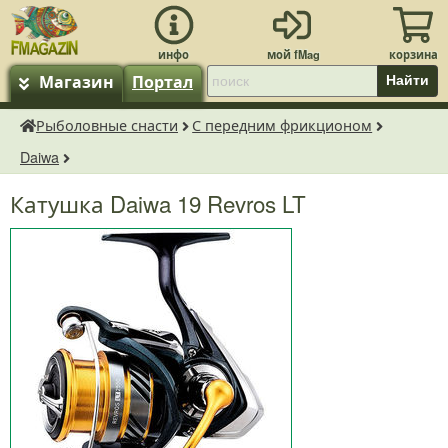
Магазин
Портал
Найти
Рыболовные снасти
С передним фрикционом
fMagazin.ru
Daiwa
Катушка Daiwa 19 Revros LT