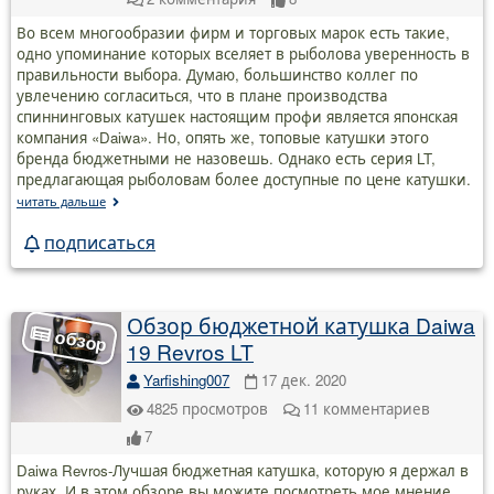
Во всем многообразии фирм и торговых марок есть такие,
одно упоминание которых вселяет в рыболова уверенность в
правильности выбора. Думаю, большинство коллег по
увлечению согласиться, что в плане производства
спиннинговых катушек настоящим профи является японская
компания «Daiwa». Но, опять же, топовые катушки этого
бренда бюджетными не назовешь. Однако есть серия LT,
предлагающая рыболовам более доступные по цене катушки.
читать дальше
подписаться
Обзор бюджетной катушка Daiwa
19 Revros LT
Yarfishing007
17 дек. 2020
4825
просмотров
11
комментариев
7
Daiwa Revros-Лучшая бюджетная катушка, которую я держал в
руках. И в этом обзоре вы можите посмотреть мое мнение