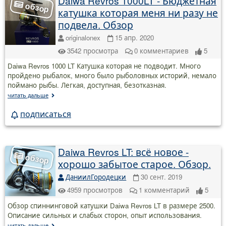
Daiwa Revros 1000LT - Бюджетная
катушка которая меня ни разу не
подвела. Обзор
originalonex
15 апр. 2020
3542
просмотра
0
комментариев
5
Daiwa Revros 1000 LT Катушка которая не подводит. Много
пройдено рыбалок, много было рыболовных историй, немало
поймано рыбы. Легкая, доступная, безотказная.
читать дальше
подписаться
Daiwa Revros LT: всё новое -
хорошо забытое старое. Обзор.
ДаниилГородецки
30 сент. 2019
4959
просмотров
1
комментарий
5
Обзор спиннинговой катушки Daiwa Revros LT в размере 2500.
Описание сильных и слабых сторон, опыт использования.
читать дальше