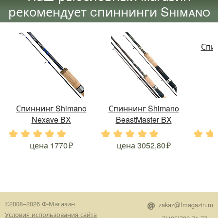
рекомендует cпиннинги Shimano
Спи
Спиннинг Shimano
Спиннинг Shimano
Nexave BX
BeastMaster BX
.
.
.
.
.
.
.
.
.
.
.
.
цена
1770
цена
3052,80
©2008–2026
Ф-Магазин
zakaz@fmagazin.ru
Условия использования сайта