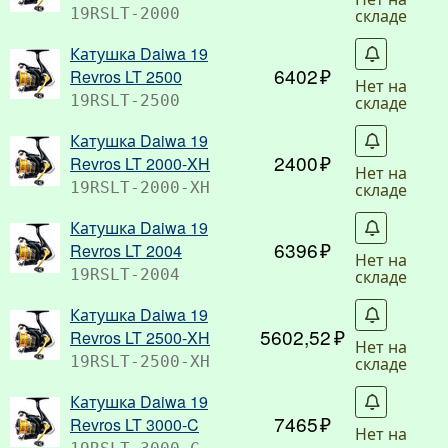
складе
19RSLT-2000
Катушка Daiwa 19
С
6402
Revros LT 2500
Нет на
складе
19RSLT-2500
Катушка Daiwa 19
С
2400
Revros LT 2000-XH
Нет на
складе
19RSLT-2000-XH
Катушка Daiwa 19
С
6396
Revros LT 2004
Нет на
складе
19RSLT-2004
Катушка Daiwa 19
С
5602,52
Revros LT 2500-XH
Нет на
складе
19RSLT-2500-XH
Катушка Daiwa 19
С
7465
Revros LT 3000-C
Нет на