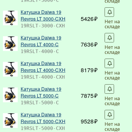
складе
19RSLT-3000-C
Катушка Daiwa 19
С
5426
Revros LT 3000-CXH
Нет на
складе
19RSLT-3000-CXH
Катушка Daiwa 19
С
7636
Revros LT 4000-C
Нет на
складе
19RSLT-4000-C
Катушка Daiwa 19
С
8179
Revros LT 4000-CXH
Нет на
складе
19RSLT-4000-CXH
Катушка Daiwa 19
С
7875
Revros LT 5000-C
Нет на
складе
19RSLT-5000-C
Катушка Daiwa 19
С
9528
Revros LT 5000-CXH
Нет на
складе
19RSLT-5000-CXH