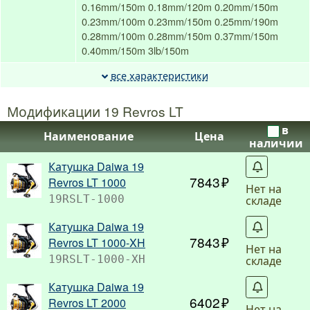
0.16mm/150m
0.18mm/120m
0.20mm/150m
0.23mm/100m
0.23mm/150m
0.25mm/190m
0.28mm/100m
0.28mm/150m
0.37mm/150m
0.40mm/150m
3lb/150m
все характеристики
Модификации 19 Revros LT
в
Наименование
Цена
наличии
Катушка Daiwa 19
С
7843
Revros LT 1000
Нет на
складе
19RSLT-1000
Катушка Daiwa 19
С
7843
Revros LT 1000-XH
Нет на
складе
19RSLT-1000-XH
Катушка Daiwa 19
С
6402
Revros LT 2000
Нет на