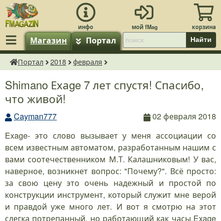
Магазин
Портал
Найти
Портал
2018
февраля
fMagazin.ru
Shimano Ехаge 7 лет спустя! Спасибо,
что живой!
Cayman777
02 февраля 2018
Exage- это слово вызывает у меня ассоциации со
всем известным автоматом, разработанным нашим с
вами соотечественником М.Т. Калашниковым! У вас,
наверное, возникнет вопрос: "Почему?". Всё просто:
за свою цену это очень надежный и простой по
конструкции инструмент, который служит мне верой
и правдой уже много лет. И вот я смотрю на этот
слегка потрепанный, но работающий как часы Exage