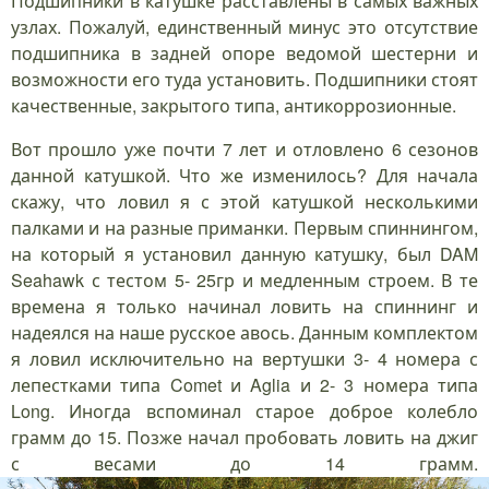
Подшипники в катушке расставлены в самых важных
узлах. Пожалуй, единственный минус это отсутствие
подшипника в задней опоре ведомой шестерни и
возможности его туда установить. Подшипники стоят
качественные, закрытого типа, антикоррозионные.
Вот прошло уже почти 7 лет и отловлено 6 сезонов
данной катушкой. Что же изменилось? Для начала
скажу, что ловил я с этой катушкой несколькими
палками и на разные приманки. Первым спиннингом,
на который я установил данную катушку, был DAM
Seahawk с тестом 5- 25гр и медленным строем. В те
времена я только начинал ловить на спиннинг и
надеялся на наше русское авось. Данным комплектом
я ловил исключительно на вертушки 3- 4 номера с
лепестками типа Comet и Aglia и 2- 3 номера типа
Long. Иногда вспоминал старое доброе колебло
грамм до 15. Позже начал пробовать ловить на джиг
с весами до 14 грамм.