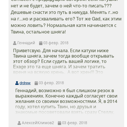
нет и не будет, зачем о ней что-то писать???
Дешевые снасти это путь в никуда. Менять г..но
на г...но и расхваливать его? Тот же Gad, как этим
можно ловить? Нормальная катя начинается с
Твина, остальное шняга!
Геннадий
03 февр. 2018
Приветсвую. Для начала. Если катухи ниже
Твина шняга, зачем тогда вообще открывать
этот обзор? Если судить вашей логике, то
Exage это та еще шняга. И зачем тратить
вреня на всякую хрень. А вот хрен!!! Это
достойный и надежный агрегат, пусть и не
топовый. Конечно, я уверен, что Твин куда
drdrew
03 февр. 2018
более надежен. Наверное его надежность я и
Геннадий, возможно я был слишком резок в
не оценю никогда. Все потому, что есть
выражениях. Конечно каждый согласует свои
категория людей, которая не может себе
желания со своими возможностями. Я, в 2014
позволить такого рода катушки или попросту
году, хотел купить Твин, но друзья и
не горит желанием тратить такие бабки на
знакомые посоветовали взять сразу Стеллу,
катуху. Мне к примеру не нужно Твина мне и
десятую, я взял четырнадцатую и, мягко
Страдика до пенсии хватит. Зачем мне брать
говоря, офигел! До этого у меня уже был и
АлексейКлимов2
03 февр. 2018
Твин если рыбак выходного дня? Зачем мне