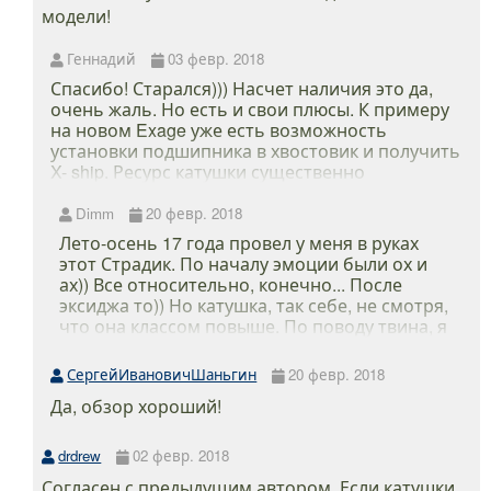
модели!
Геннадий
03 февр. 2018
Спасибо! Старался))) Насчет наличия это да,
очень жаль. Но есть и свои плюсы. К примеру
на новом Exage уже есть возможность
установки подшипника в хвостовик и получить
X- ship. Ресурс катушки существенно
увеличится. На своем же примере я в этом и
убедился. Хоть и гонял катуху особо не
Dimm
20 февр. 2018
перегружая, тем не менее из- за износа ротор
Лето-осень 17 года провел у меня в руках
начал сильнее люфтить. Сейчас думаю о
этот Страдик. По началу эмоции были ох и
новом агрегате, очень охото взять что- то
ах)) Все относительно, конечно... После
классом выше например Stradic. Хотя и эта
эксиджа то)) Но катушка, так себе, не смотря,
катуха хрень, так говорят некоторые люди и
что она классом повыше. По поводу твина, я
все, что ниже твина, это все фигня)))
соглашусь, лучше уж на него деньги
потратьте. У друга твин, я им тоже рыбачил.
СергейИвановичШаньгин
20 февр. 2018
Хоть денег не жалко будет и абсолютно
Да, обзор хороший!
другое качество и удовольствие получите.
Страдик, так себе, катушка. После него
обязательно обзаведусь твином.
drdrew
02 февр. 2018
Согласен с предыдущим автором. Если катушки