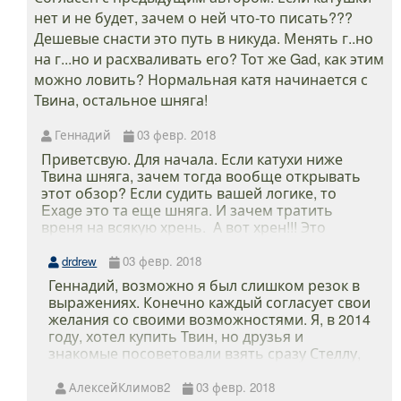
нет и не будет, зачем о ней что-то писать???
Дешевые снасти это путь в никуда. Менять г..но
на г...но и расхваливать его? Тот же Gad, как этим
можно ловить? Нормальная катя начинается с
Твина, остальное шняга!
Геннадий
03 февр. 2018
Приветсвую. Для начала. Если катухи ниже
Твина шняга, зачем тогда вообще открывать
этот обзор? Если судить вашей логике, то
Exage это та еще шняга. И зачем тратить
вреня на всякую хрень. А вот хрен!!! Это
достойный и надежный агрегат, пусть и не
топовый. Конечно, я уверен, что Твин куда
drdrew
03 февр. 2018
более надежен. Наверное его надежность я и
Геннадий, возможно я был слишком резок в
не оценю никогда. Все потому, что есть
выражениях. Конечно каждый согласует свои
категория людей, которая не может себе
желания со своими возможностями. Я, в 2014
позволить такого рода катушки или попросту
году, хотел купить Твин, но друзья и
не горит желанием тратить такие бабки на
знакомые посоветовали взять сразу Стеллу,
катуху. Мне к примеру не нужно Твина мне и
десятую, я взял четырнадцатую и, мягко
Страдика до пенсии хватит. Зачем мне брать
говоря, офигел! До этого у меня уже был и
АлексейКлимов2
03 февр. 2018
Твин если рыбак выходного дня? Зачем мне