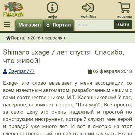
Магазин
Портал
Найти
Портал
2018
февраля
fMagazin.ru
Shimano Ехаge 7 лет спустя! Спасибо,
что живой!
Cayman777
02 февраля 2018
Exage- это слово вызывает у меня ассоциации со
всем известным автоматом, разработанным нашим с
вами соотечественником М.Т. Калашниковым! У вас,
наверное, возникнет вопрос: "Почему?". Всё просто:
за свою цену это очень надежный и простой по
конструкции инструмент, который служит мне верой
и правдой уже много лет. И вот я смотрю на этот
слегка потрепанный, но работающий как часы Exage