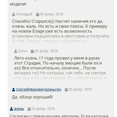
модели!
Геннадий
03 февр. 2018
Спасибо! Старался))) Насчет наличия это да,
очень жаль. Но есть и свои плюсы. К примеру
на новом Exage уже есть возможность
установки подшипника в хвостовик и получить
X- ship. Ресурс катушки существенно
увеличится. На своем же примере я в этом и
убедился. Хоть и гонял катуху особо не
Dimm
20 февр. 2018
перегружая, тем не менее из- за износа ротор
Лето-осень 17 года провел у меня в руках
начал сильнее люфтить. Сейчас думаю о
этот Страдик. По началу эмоции были ох и
новом агрегате, очень охото взять что- то
ах)) Все относительно, конечно... После
классом выше например Stradic. Хотя и эта
эксиджа то)) Но катушка, так себе, не смотря,
катуха хрень, так говорят некоторые люди и
что она классом повыше. По поводу твина, я
все, что ниже твина, это все фигня)))
соглашусь, лучше уж на него деньги
потратьте. У друга твин, я им тоже рыбачил.
СергейИвановичШаньгин
20 февр. 2018
Хоть денег не жалко будет и абсолютно
Да, обзор хороший!
другое качество и удовольствие получите.
Страдик, так себе, катушка. После него
обязательно обзаведусь твином.
drdrew
02 февр. 2018
Согласен с предыдущим автором. Если катушки