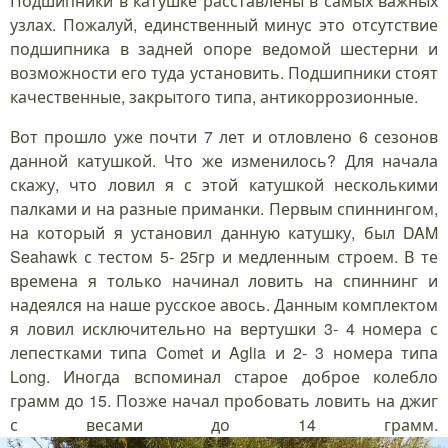
Подшипники в катушке расставлены в самых важных
узлах. Пожалуй, единственный минус это отсутствие
подшипника в задней опоре ведомой шестерни и
возможности его туда установить. Подшипники стоят
качественные, закрытого типа, антикоррозионные.
Вот прошло уже почти 7 лет и отловлено 6 сезонов
данной катушкой. Что же изменилось? Для начала
скажу, что ловил я с этой катушкой несколькими
палками и на разные приманки. Первым спиннингом,
на который я установил данную катушку, был DAM
Seahawk с тестом 5- 25гр и медленным строем. В те
времена я только начинал ловить на спиннинг и
надеялся на наше русское авось. Данным комплектом
я ловил исключительно на вертушки 3- 4 номера с
лепестками типа Comet и Aglia и 2- 3 номера типа
Long. Иногда вспоминал старое доброе колебло
грамм до 15. Позже начал пробовать ловить на джиг
с весами до 14 грамм.