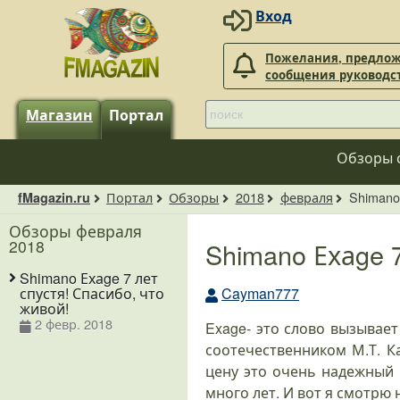
Вход
Пожелания, предлож
сообщения руководс
Магазин
Портал
Обзоры 
Портал
Обзоры
2018
февраля
Shimano
fMagazin.ru
Обзоры февраля
2018
Shimano Ехаge 
Shimano Ехаge 7 лет
Cayman777
спустя! Спасибо, что
живой!
2 февр. 2018
Exage- это слово вызывае
соотечественником М.Т. Ка
цену это очень надежный 
много лет. И вот я смотрю