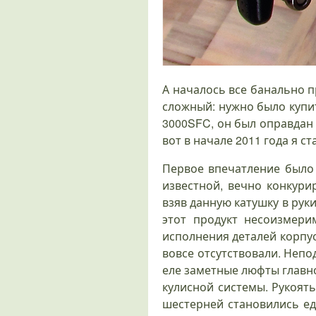
А началось все банально пр
сложный: нужно было купи
3000SFC, он был оправдан 
вот в начале 2011 года я с
Первое впечатление было 
известной, вечно конкури
взяв данную катушку в рук
этот продукт несоизмер
исполнения деталей корпу
вовсе отсутствовали. Непо
еле заметные люфты главно
кулисной системы. Рукоять
шестерней становились е