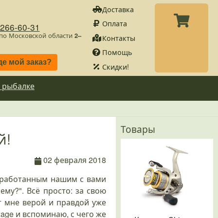
Доставка
Оплата
)266-60-31
 по Московской области
2–
Контакты
Помощь
де мой заказ?
Скидки!
 рыбалке
Товары
й!
02 февраля 2018
азработанным нашим с вами
ему?". Всё просто: за свою
т мне верой и правдой уже
age и вспоминаю, с чего же