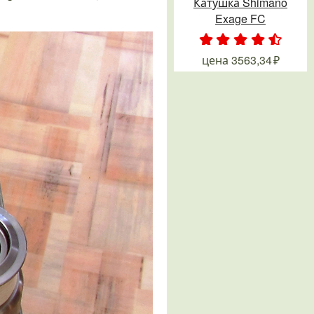
Катушка Shimano
Exage FC
.
.
.
.
.
цена
3563,34