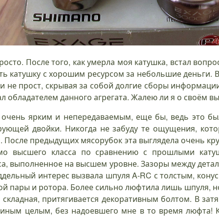
осто. После того, как умерла моя катушка, встал вопро
ть катушку с хорошим ресурсом за небольшие деньги. В
и не прост, скрывая за собой долгие сборы информации
тал обладателем данного агрегата. Жалею ли я о своём в
очень ярким и непередаваемым, еще бы, ведь это бы
рующей двойки. Никогда не забуду те ощущения, кот
и. После предыдущих мясорубок эта выглядела очень крут
имо высшего класса по сравнению с прошлыми катуш
са, выполненное на высшем уровне. Зазоры между дет
ддельный интерес вызвала шпуля A-RC с толстым, кону
й пары и ротора. Более сильно люфтила лишь шпуля, но
 складная, притягивается декоративным болтом. В зат
диным целым, без надоевшего мне в то время люфта! 