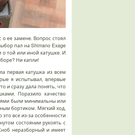
с о ее замене. Вопрос стоял
ыбор пал на Shimano Exage
 о той или иной катушке. И
ыборе? Ни капли!
ла первая катушка из всем
орые я испытывал, впервые
о и сразу дала понять, что
ками. Поразило качество
алями были минимальны или
сным бортиком. Мягкий ход,
 это все из-за особенности
янутом состоянии рукоять с
Кноб неразборный и имеет