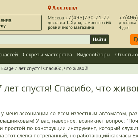
Ваш город
+7(495)730-71-77
+7(495
Москва
ения,
доставка
1–2
дня, самовывоз
из
доставка
тву
розничного магазина
4
дня
Г
Найти
снастей
Секреты мастерства
Видеообзоры
Отчёты о
 Ехаge 7 лет спустя! Спасибо, что живой!
7 лет спустя! Спасибо, что живо
т у меня ассоциации со всем известным автоматом, р
лашниковым! У вас, наверное, возникнет вопрос: "Поч
и простой по конструкции инструмент, который служи
 на этот слегка потрепанный, но работающий как часы Ex