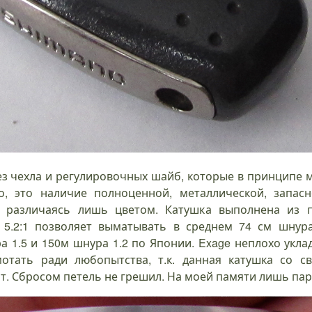
ез чехла и регулировочных шайб, которые в принципе м
о, это наличие полноценной, металлической, запас
 различаясь лишь цветом. Катушка выполнена из пл
5.2:1 позволяет выматывать в среднем 74 см шнур
 1.5 и 150м шнура 1.2 по Японии. Exage неплохо уклад
отать ради любопытства, т.к. данная катушка со с
. Сбросом петель не грешил. На моей памяти лишь пара