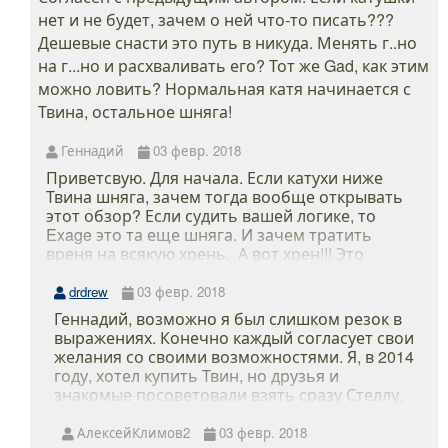
нет и не будет, зачем о ней что-то писать???
Дешевые снасти это путь в никуда. Менять г..но
на г...но и расхваливать его? Тот же Gad, как этим
можно ловить? Нормальная катя начинается с
Твина, остальное шняга!
Геннадий
03 февр. 2018
Приветсвую. Для начала. Если катухи ниже
Твина шняга, зачем тогда вообще открывать
этот обзор? Если судить вашей логике, то
Exage это та еще шняга. И зачем тратить
вреня на всякую хрень. А вот хрен!!! Это
достойный и надежный агрегат, пусть и не
топовый. Конечно, я уверен, что Твин куда
drdrew
03 февр. 2018
более надежен. Наверное его надежность я и
Геннадий, возможно я был слишком резок в
не оценю никогда. Все потому, что есть
выражениях. Конечно каждый согласует свои
категория людей, которая не может себе
желания со своими возможностями. Я, в 2014
позволить такого рода катушки или попросту
году, хотел купить Твин, но друзья и
не горит желанием тратить такие бабки на
знакомые посоветовали взять сразу Стеллу,
катуху. Мне к примеру не нужно Твина мне и
десятую, я взял четырнадцатую и, мягко
Страдика до пенсии хватит. Зачем мне брать
говоря, офигел! До этого у меня уже был и
АлексейКлимов2
03 февр. 2018
Твин если рыбак выходного дня? Зачем мне