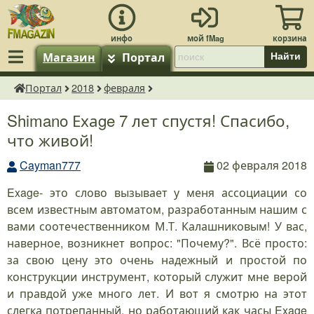
Магазин
Портал
Найти
Портал
2018
февраля
fMagazin.ru
Shimano Ехаge 7 лет спустя! Спасибо,
что живой!
Cayman777
02 февраля 2018
Exage- это слово вызывает у меня ассоциации со
всем известным автоматом, разработанным нашим с
вами соотечественником М.Т. Калашниковым! У вас,
наверное, возникнет вопрос: "Почему?". Всё просто:
за свою цену это очень надежный и простой по
конструкции инструмент, который служит мне верой
и правдой уже много лет. И вот я смотрю на этот
слегка потрепанный, но работающий как часы Exage