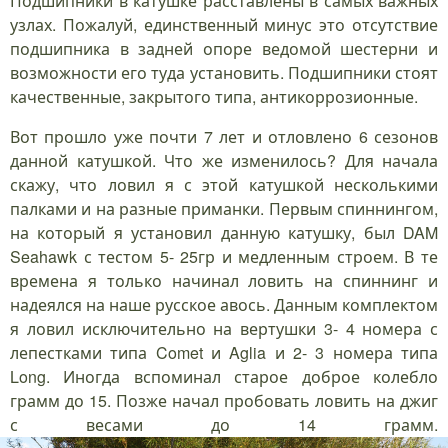
Подшипники в катушке расставлены в самых важных
узлах. Пожалуй, единственный минус это отсутствие
подшипника в задней опоре ведомой шестерни и
возможности его туда установить. Подшипники стоят
качественные, закрытого типа, антикоррозионные.
Вот прошло уже почти 7 лет и отловлено 6 сезонов
данной катушкой. Что же изменилось? Для начала
скажу, что ловил я с этой катушкой несколькими
палками и на разные приманки. Первым спиннингом,
на который я установил данную катушку, был DAM
Seahawk с тестом 5- 25гр и медленным строем. В те
времена я только начинал ловить на спиннинг и
надеялся на наше русское авось. Данным комплектом
я ловил исключительно на вертушки 3- 4 номера с
лепестками типа Comet и Aglia и 2- 3 номера типа
Long. Иногда вспоминал старое доброе колебло
грамм до 15. Позже начал пробовать ловить на джиг
с весами до 14 грамм.