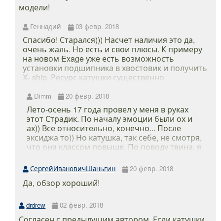
модели!
Геннадий
03 февр. 2018
Спасибо! Старался))) Насчет наличия это да,
очень жаль. Но есть и свои плюсы. К примеру
на новом Exage уже есть возможность
установки подшипника в хвостовик и получить
X- ship. Ресурс катушки существенно
увеличится. На своем же примере я в этом и
убедился. Хоть и гонял катуху особо не
Dimm
20 февр. 2018
перегружая, тем не менее из- за износа ротор
Лето-осень 17 года провел у меня в руках
начал сильнее люфтить. Сейчас думаю о
этот Страдик. По началу эмоции были ох и
новом агрегате, очень охото взять что- то
ах)) Все относительно, конечно... После
классом выше например Stradic. Хотя и эта
эксиджа то)) Но катушка, так себе, не смотря,
катуха хрень, так говорят некоторые люди и
что она классом повыше. По поводу твина, я
все, что ниже твина, это все фигня)))
соглашусь, лучше уж на него деньги
потратьте. У друга твин, я им тоже рыбачил.
СергейИвановичШаньгин
20 февр. 2018
Хоть денег не жалко будет и абсолютно
Да, обзор хороший!
другое качество и удовольствие получите.
Страдик, так себе, катушка. После него
обязательно обзаведусь твином.
drdrew
02 февр. 2018
Согласен с предыдущим автором. Если катушки