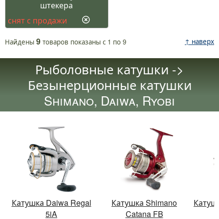
штекера
снят с продажи
9
↑ наверх
Найдены
товаров
показаны с
1
по
9
Рыболовные катушки ->
Безынерционные катушки
Shimano, Daiwa, Ryobi
Катушка Daiwa Regal
Катушка Shimano
Катушк
5iA
Catana FB