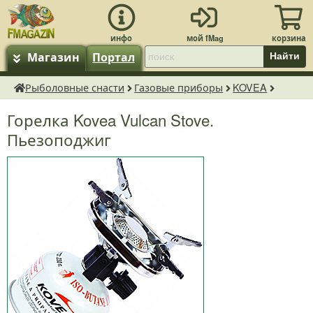
Магазин
Портал
Найти
Рыболовные снасти
Газовые приборы
KOVEA
fMagazin.ru
Горелка Kovea Vulcan Stove.
Пьезоподжиг