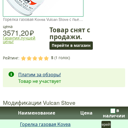
Горелка газовая Kovea Vulcan Stove с пьезоподжигом квадратная
цена
Товар снят с
3571,20
продажи.
Гарантия лучшей
цены!
Перейти в магазин
5
(
1
голос)
Рейтинг:
.
.
.
.
.
Платим за обзоры!
Товар не участвует
Модификации Vulcan Stove
в
Наименование
Цена
наличии
Горелка газовая Kovea
Перейти