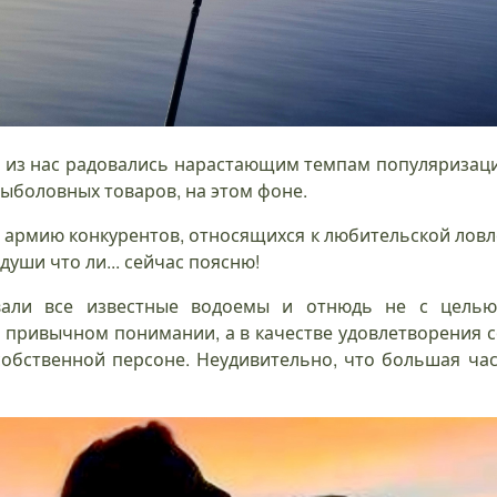
е из нас радовались нарастающим темпам популяризаци
ыболовных товаров, на этом фоне.
 армию конкурентов, относящихся к любительской ловле
души что ли... сейчас поясню!
вали все известные водоемы и отнюдь не с целью
в привычном понимании, а в качестве удовлетворения 
обственной персоне. Неудивительно, что большая час