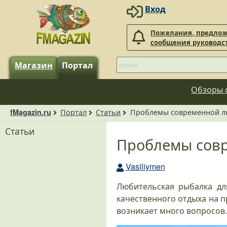
Вход
Пожелания, предлож
сообщения руководс
Магазин
Портал
Обзоры 
Портал
Статьи
Проблемы современной л
fMagazin.ru
Статьи
Проблемы совр
Vasiliymen
Любительская рыбалка дл
качественного отдыха на пр
возникает много вопросов.