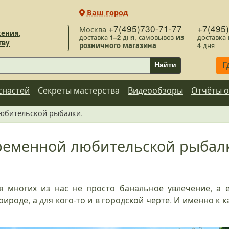
Ваш город
+7(495)730-71-77
+7(495
Москва
ения,
доставка
1–2
дня, самовывоз
из
доставка
тву
розничного магазина
4
дня
Г
Найти
снастей
Секреты мастерства
Видеообзоры
Отчёты о
юбительской рыбалки.
еменной любительской рыбал
я многих из нас не просто банальное увлечение, а 
ироде, а для кого-то и в городской черте. И именно к 