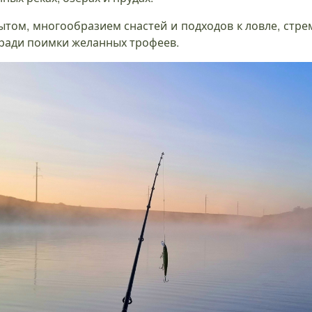
том, многообразием снастей и подходов к ловле, стрем
, ради поимки желанных трофеев.