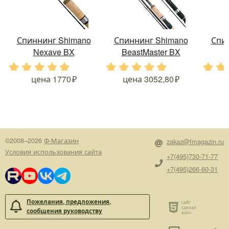
Спиннинг Shimano
Спиннинг Shimano
Спи
Nexave BX
BeastMaster BX
.
.
.
.
.
.
.
.
.
.
.
.
цена
1770
цена
3052,80
©2008–2026
Ф-Магазин
zakaz@fmagazin.ru
Условия использования сайта
+7(495)730-71-77
+7(495)266-60-31
Пожелания, предложения,
сообщения руководству