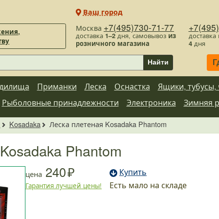
Ваш город
+7(495)730-71-77
+7(495
Москва
ения,
доставка
1–2
дня, самовывоз
из
доставка
тву
розничного магазина
4
дня
Г
Найти
дилища
Приманки
Леска
Оснастка
Ящики, тубусы,
Рыболовные принадлежности
Электроника
Зимняя 
а
Kosadaka
Леска плетеная Kosadaka Phantom
 Kosadaka Phantom
240
Купить
цена
Есть мало на складе
Гарантия лучшей цены!