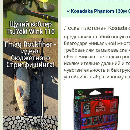
Kosadaka Phantom 130м 
Леска плетеная Kosada
представляет собой новую с
Благодаря уникальной много
требованиям самых взыскате
обеспечивают не только ров
исключительно дальний и т
чувствительность и быструю
устойчивы к абразивному во