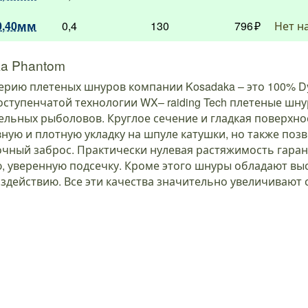
0,40мм
0,4
130
796
Нет н
ka Phantom
ерию плетеных шнуров компании Kosadaka – это 100% Dyn
ступенчатой технологии WX– raiding Tech плетеные шн
льных рыболовов. Круглое сечение и гладкая поверхно
ную и плотную укладку на шпуле катушки, но также поз
очный заброс. Практически нулевая растяжимость гара
, уверенную подсечку. Кроме этого шнуры обладают вы
здействию. Все эти качества значительно увеличивают 