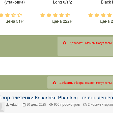
(упаковка)
Long 0/1/2
Black 
.
.
.
.
.
.
.
.
.
.
.
.
.
цена
51
цена
222
цена
2
Добавлять отзывы могут тольк
.
Добавить обзоры снастей могут тольк
бзор плетёнки Kosadaka Phantom - очень дёшев
Arlash
30 дек. 2025
955
просмотров
2
комментария