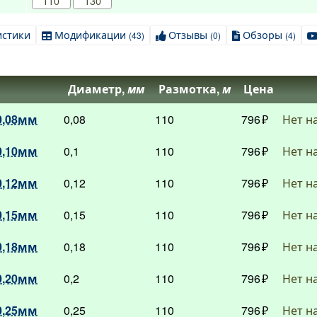
110
130
истики
Модификации
Отзывы
Обзоры
(43)
(0)
(4)
Диаметр,
мм
Размотка,
м
Цена
0,08мм
0,08
110
796
Нет н
0,10мм
0,1
110
796
Нет н
0,12мм
0,12
110
796
Нет н
0,15мм
0,15
110
796
Нет н
0,18мм
0,18
110
796
Нет н
0,20мм
0,2
110
796
Нет н
0,25мм
0,25
110
796
Нет н