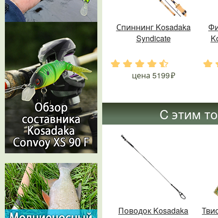
Спиннинг Kosadaka
Фи
Syndicate
K
.
.
.
.
.
.
цена
5199
C этим т
Поводок Kosadaka
Твис