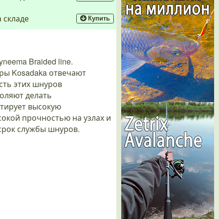
а складе
Купить
eema Braided line.
уры Kosadaka отвечают
сть этих шнуров
воляют делать
нтирует высокую
сокой прочностью на узлах и
срок службы шнуров.