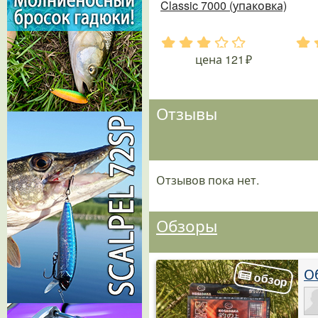
Classic 7000 (упаковка)
.
.
.
.
.
.
цена
121
Отзывы
Отзывов пока нет.
Обзоры
О