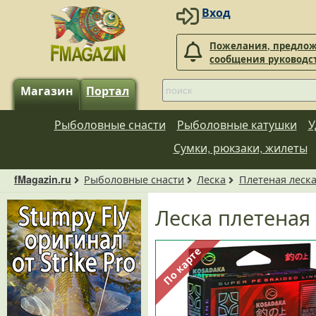
Вход
Пожелания, предлож
сообщения руководс
Магазин
Портал
Рыболовные снасти
Рыболовные катушки
У
Сумки, рюкзаки, жилеты
Рыболовные снасти
Леска
Плетеная леск
fMagazin.ru
Леска плетеная
По карте