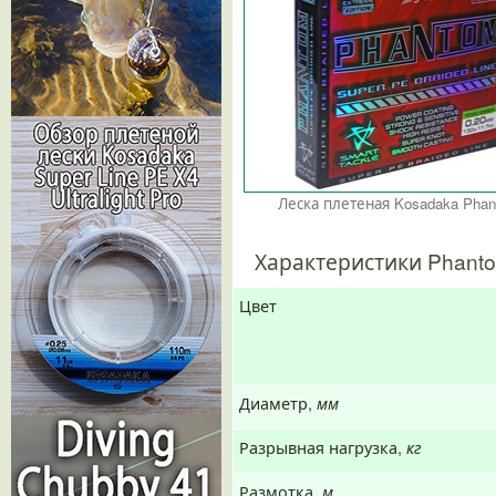
Леска плетеная Kosadaka Pha
Характеристики Phant
Цвет
Диаметр,
мм
Разрывная нагрузка,
кг
Размотка,
м