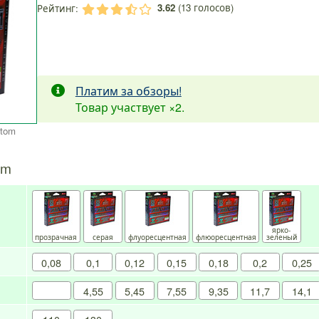
3.62
(
13
голосов)
Рейтинг:
.
.
.
.
.
Платим за обзоры!
Товар участвует
×2
.
ntom
om
ярко-
прозрачная
серая
флуоресцентная
флюоресцентная
зеленый
0,08
0,1
0,12
0,15
0,18
0,2
0,25
4,55
5,45
7,55
9,35
11,7
14,1