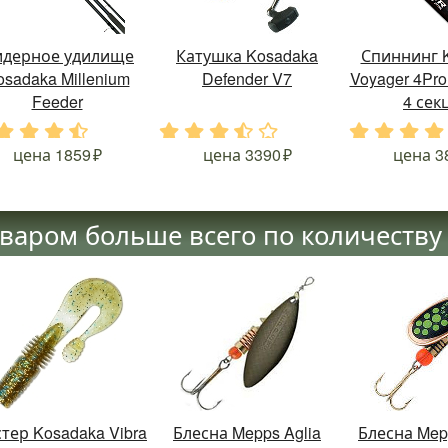
дерное удилище
Катушка Kosadaka
Спиннинг 
osadaka Millenium
Defender V7
Voyager 4Pro
Feeder
4 сек
.
.
.
.
.
.
.
.
.
.
.
.
.
цена
1859
цена
3390
цена
3
оваром больше всего по количеству
тер Kosadaka Vibra
Блесна Mepps Aglia
Блесна Mep