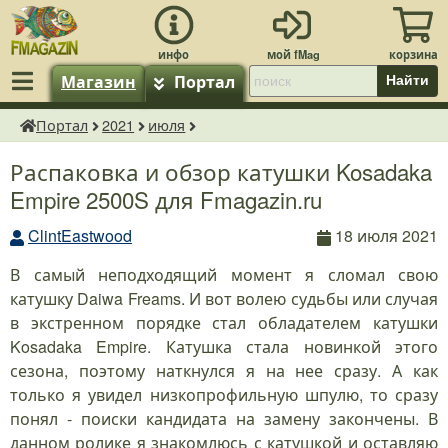
Магазин
Портал
Найти
Портал
2021
июля
fMagazin.ru
Распаковка и обзор катушки Kosadaka
Empire 2500S для Fmagazin.ru
ClintEastwood
18 июля 2021
В самый неподходящий момент я сломал свою
катушку Daiwa Freams. И вот волею судьбы или случая
в экстренном порядке стал обладателем катушки
Kosadaka Empire. Катушка стала новинкой этого
сезона, поэтому наткнулся я на нее сразу. А как
только я увидел низкопрофильную шпулю, то сразу
понял - поиски кандидата на замену закончены. В
данном ролике я знакомлюсь с катушкой и оставляю