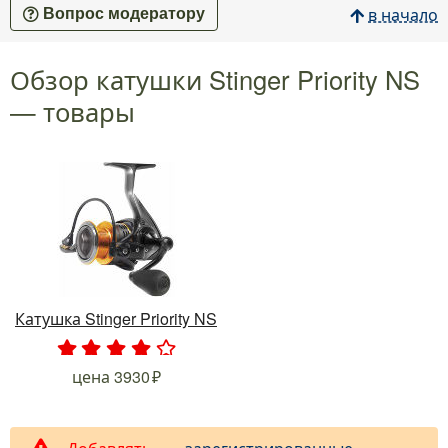
в начало
Вопрос модератору
Обзор катушки Stinger Priority NS
— товары
Катушка Stinger Priority NS
.
.
.
.
.
цена
3930