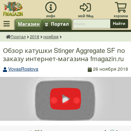
Магазин
Портал
Найти
Портал
2018
ноября
fMagazin.ru
Обзор катушки Stinger Aggregate SF по
заказу интернет-магазина fmagazin.ru
VovasRostova
26 ноября 2018