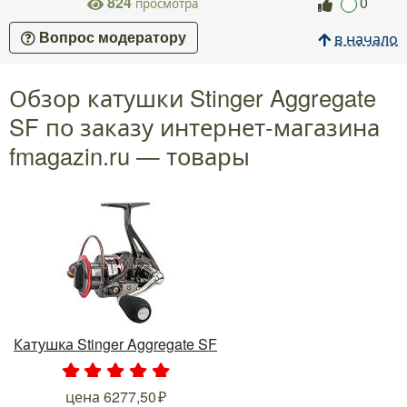
824
0
просмотра
в начало
Вопрос модератору
Обзор катушки Stinger Aggregate
SF по заказу интернет-магазина
fmagazin.ru — товары
Катушка Stinger Aggregate SF
.
.
.
.
.
цена
6277,50